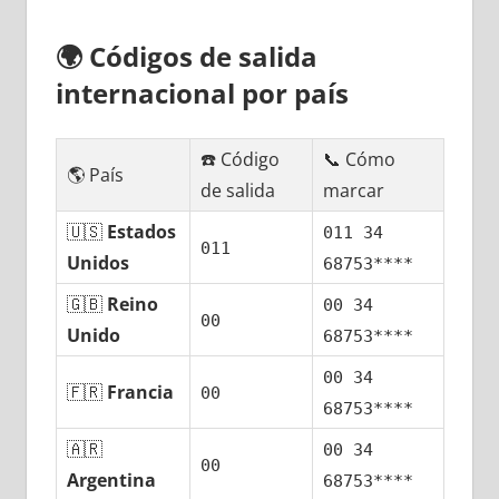
🌍
Códigos dе salida
internacional pοr país
☎️ Código
📞 Cómo
🌎 País
dе salida
marcar
🇺🇸
Estados
011 34
011
Unidos
68753****
🇬🇧
Reino
00 34
00
Unido
68753****
00 34
🇫🇷
Francia
00
68753****
🇦🇷
00 34
00
Argentina
68753****