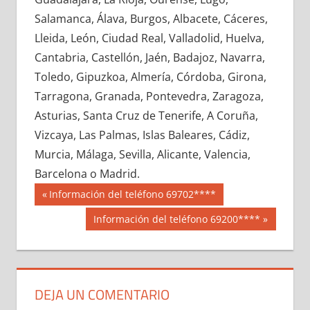
687530033
»
687530034
»
687530035
»
Salamanca, Álava, Burgos, Albacete, Cáceres,
687530036
»
687530037
»
687530038
»
Lleida, León, Ciudad Real, Valladolid, Huelva,
687530039
»
687530040
»
687530041
»
Cantabria, Castellón, Jaén, Badajoz, Navarra,
687530042
»
687530043
»
687530044
»
Toledo, Gipuzkoa, Almería, Córdoba, Girona,
687530045
»
687530046
»
687530047
»
Tarragona, Granada, Pontevedra, Zaragoza,
687530048
»
687530049
»
687530050
»
Asturias, Santa Cruz de Tenerife, A Coruña,
687530051
»
687530052
»
687530053
»
Vizcaya, Las Palmas, Islas Baleares, Cádiz,
687530054
»
687530055
»
687530056
»
Murcia, Málaga, Sevilla, Alicante, Valencia,
687530057
»
687530058
»
687530059
»
Barcelona o Madrid.
687530060
»
687530061
»
687530062
»
Navegación
68753
Entrada
Información del teléfono 69702****
687530063
»
687530064
»
687530065
»
anterior:
de
Siguiente
Información del teléfono 69200****
687530066
»
687530067
»
687530068
»
entrada:
entradas
687530069
»
687530070
»
687530071
»
687530072
»
687530073
»
687530074
»
687530075
»
687530076
»
687530077
»
DEJA UN COMENTARIO
687530078
»
687530079
»
687530080
»