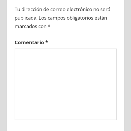
687530081
»
687530082
»
687530083
»
Tu dirección de correo electrónico no será
687530084
»
687530085
»
687530086
»
publicada.
Los campos obligatorios están
687530087
»
687530088
»
687530089
»
marcados con
*
687530090
»
687530091
»
687530092
»
687530093
»
687530094
»
687530095
»
Comentario
*
687530096
»
687530097
»
687530098
»
687530099
»
687530100
»
687530101
»
687530102
»
687530103
»
687530104
»
687530105
»
687530106
»
687530107
»
687530108
»
687530109
»
687530110
»
687530111
»
687530112
»
687530113
»
687530114
»
687530115
»
687530116
»
687530117
»
687530118
»
687530119
»
687530120
»
687530121
»
687530122
»
687530123
»
687530124
»
687530125
»
687530126
»
687530127
»
687530128
»