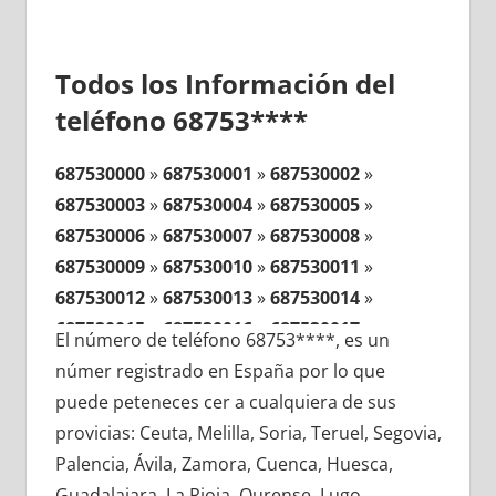
Todos los Información del
teléfono 68753****
687530000
»
687530001
»
687530002
»
687530003
»
687530004
»
687530005
»
687530006
»
687530007
»
687530008
»
687530009
»
687530010
»
687530011
»
687530012
»
687530013
»
687530014
»
687530015
»
687530016
»
687530017
»
El número de teléfono 68753****, es un
687530018
»
687530019
»
687530020
»
númer registrado en España por lo que
687530021
»
687530022
»
687530023
»
puede peteneces cer a cualquiera de sus
687530024
»
687530025
»
687530026
»
provicias: Ceuta, Melilla, Soria, Teruel, Segovia,
687530027
»
687530028
»
687530029
»
Palencia, Ávila, Zamora, Cuenca, Huesca,
687530030
»
687530031
»
687530032
»
Guadalajara, La Rioja, Ourense, Lugo,