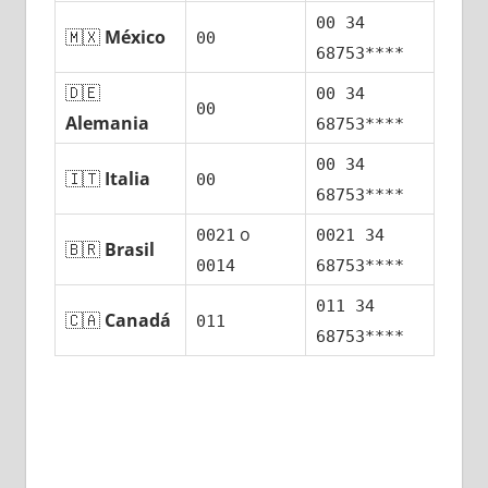
00 34
🇲🇽
México
00
68753****
🇩🇪
00 34
00
Alemania
68753****
00 34
🇮🇹
Italia
00
68753****
ο
0021
0021 34
🇧🇷
Brasil
0014
68753****
011 34
🇨🇦
Canadá
011
68753****