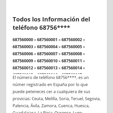
Todos los Información del
teléfono 68756****
687560000
»
687560001
»
687560002
»
687560003
»
687560004
»
687560005
»
687560006
»
687560007
»
687560008
»
687560009
»
687560010
»
687560011
»
687560012
»
687560013
»
687560014
»
687560015
»
687560016
»
687560017
»
El número de teléfono 68756****, es un
687560018
»
687560019
»
687560020
»
númer registrado en España por lo que
687560021
»
687560022
»
687560023
»
puede peteneces cer a cualquiera de sus
687560024
»
687560025
»
687560026
»
provicias: Ceuta, Melilla, Soria, Teruel, Segovia,
687560027
»
687560028
»
687560029
»
Palencia, Ávila, Zamora, Cuenca, Huesca,
687560030
»
687560031
»
687560032
»
Guadalajara, La Rioja, Ourense, Lugo,