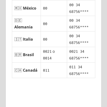
00 34
🇲🇽
México
00
68756****
🇩🇪
00 34
00
Alemania
68756****
00 34
🇮🇹
Italia
00
68756****
ο
0021
0021 34
🇧🇷
Brasil
0014
68756****
011 34
🇨🇦
Canadá
011
68756****