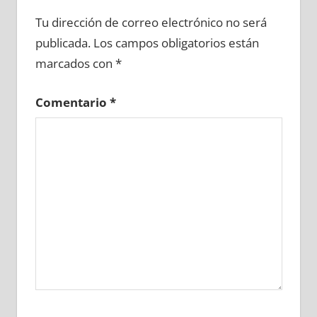
687560081
»
687560082
»
687560083
»
Tu dirección de correo electrónico no será
687560084
»
687560085
»
687560086
»
publicada.
Los campos obligatorios están
687560087
»
687560088
»
687560089
»
marcados con
*
687560090
»
687560091
»
687560092
»
687560093
»
687560094
»
687560095
»
Comentario
*
687560096
»
687560097
»
687560098
»
687560099
»
687560100
»
687560101
»
687560102
»
687560103
»
687560104
»
687560105
»
687560106
»
687560107
»
687560108
»
687560109
»
687560110
»
687560111
»
687560112
»
687560113
»
687560114
»
687560115
»
687560116
»
687560117
»
687560118
»
687560119
»
687560120
»
687560121
»
687560122
»
687560123
»
687560124
»
687560125
»
687560126
»
687560127
»
687560128
»