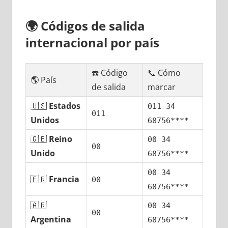
🌍
Códigos dе salida
internacional pοr país
☎️ Código
📞 Cómo
🌎 País
dе salida
marcar
🇺🇸
Estados
011 34
011
Unidos
68756****
🇬🇧
Reino
00 34
00
Unido
68756****
00 34
🇫🇷
Francia
00
68756****
🇦🇷
00 34
00
Argentina
68756****