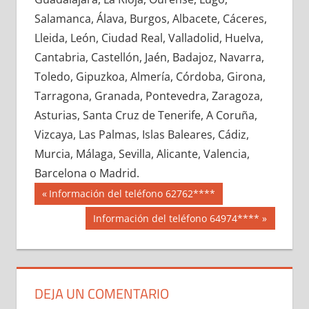
687560033
»
687560034
»
687560035
»
Salamanca, Álava, Burgos, Albacete, Cáceres,
687560036
»
687560037
»
687560038
»
Lleida, León, Ciudad Real, Valladolid, Huelva,
687560039
»
687560040
»
687560041
»
Cantabria, Castellón, Jaén, Badajoz, Navarra,
687560042
»
687560043
»
687560044
»
Toledo, Gipuzkoa, Almería, Córdoba, Girona,
687560045
»
687560046
»
687560047
»
Tarragona, Granada, Pontevedra, Zaragoza,
687560048
»
687560049
»
687560050
»
Asturias, Santa Cruz de Tenerife, A Coruña,
687560051
»
687560052
»
687560053
»
Vizcaya, Las Palmas, Islas Baleares, Cádiz,
687560054
»
687560055
»
687560056
»
Murcia, Málaga, Sevilla, Alicante, Valencia,
687560057
»
687560058
»
687560059
»
Barcelona o Madrid.
687560060
»
687560061
»
687560062
»
Navegación
68756
Entrada
Información del teléfono 62762****
687560063
»
687560064
»
687560065
»
anterior:
de
Siguiente
Información del teléfono 64974****
687560066
»
687560067
»
687560068
»
entrada:
entradas
687560069
»
687560070
»
687560071
»
687560072
»
687560073
»
687560074
»
687560075
»
687560076
»
687560077
»
DEJA UN COMENTARIO
687560078
»
687560079
»
687560080
»