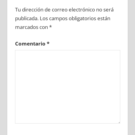
687650081
»
687650082
»
687650083
»
Tu dirección de correo electrónico no será
687650084
»
687650085
»
687650086
»
publicada.
Los campos obligatorios están
687650087
»
687650088
»
687650089
»
marcados con
*
687650090
»
687650091
»
687650092
»
687650093
»
687650094
»
687650095
»
Comentario
*
687650096
»
687650097
»
687650098
»
687650099
»
687650100
»
687650101
»
687650102
»
687650103
»
687650104
»
687650105
»
687650106
»
687650107
»
687650108
»
687650109
»
687650110
»
687650111
»
687650112
»
687650113
»
687650114
»
687650115
»
687650116
»
687650117
»
687650118
»
687650119
»
687650120
»
687650121
»
687650122
»
687650123
»
687650124
»
687650125
»
687650126
»
687650127
»
687650128
»