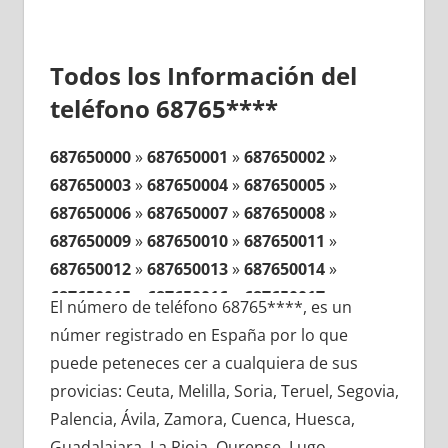
Todos los Información del
teléfono 68765****
687650000
»
687650001
»
687650002
»
687650003
»
687650004
»
687650005
»
687650006
»
687650007
»
687650008
»
687650009
»
687650010
»
687650011
»
687650012
»
687650013
»
687650014
»
687650015
»
687650016
»
687650017
»
El número de teléfono 68765****, es un
687650018
»
687650019
»
687650020
»
númer registrado en España por lo que
687650021
»
687650022
»
687650023
»
puede peteneces cer a cualquiera de sus
687650024
»
687650025
»
687650026
»
provicias: Ceuta, Melilla, Soria, Teruel, Segovia,
687650027
»
687650028
»
687650029
»
Palencia, Ávila, Zamora, Cuenca, Huesca,
687650030
»
687650031
»
687650032
»
Guadalajara, La Rioja, Ourense, Lugo,