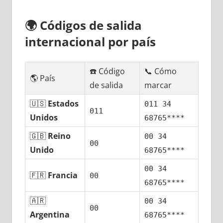
🌍
Códigos dе salida
internacional pοr país
☎️ Código
📞 Cómo
🌎 País
dе salida
marcar
🇺🇸
Estados
011 34
011
Unidos
68765****
🇬🇧
Reino
00 34
00
Unido
68765****
00 34
🇫🇷
Francia
00
68765****
🇦🇷
00 34
00
Argentina
68765****