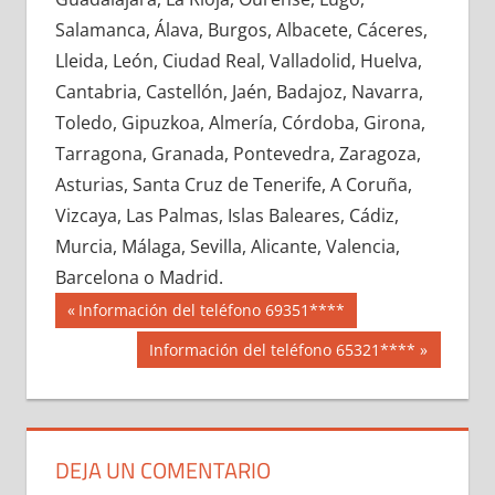
687650033
»
687650034
»
687650035
»
Salamanca, Álava, Burgos, Albacete, Cáceres,
687650036
»
687650037
»
687650038
»
Lleida, León, Ciudad Real, Valladolid, Huelva,
687650039
»
687650040
»
687650041
»
Cantabria, Castellón, Jaén, Badajoz, Navarra,
687650042
»
687650043
»
687650044
»
Toledo, Gipuzkoa, Almería, Córdoba, Girona,
687650045
»
687650046
»
687650047
»
Tarragona, Granada, Pontevedra, Zaragoza,
687650048
»
687650049
»
687650050
»
Asturias, Santa Cruz de Tenerife, A Coruña,
687650051
»
687650052
»
687650053
»
Vizcaya, Las Palmas, Islas Baleares, Cádiz,
687650054
»
687650055
»
687650056
»
Murcia, Málaga, Sevilla, Alicante, Valencia,
687650057
»
687650058
»
687650059
»
Barcelona o Madrid.
687650060
»
687650061
»
687650062
»
Navegación
68765
Entrada
Información del teléfono 69351****
687650063
»
687650064
»
687650065
»
anterior:
de
Siguiente
Información del teléfono 65321****
687650066
»
687650067
»
687650068
»
entrada:
entradas
687650069
»
687650070
»
687650071
»
687650072
»
687650073
»
687650074
»
687650075
»
687650076
»
687650077
»
DEJA UN COMENTARIO
687650078
»
687650079
»
687650080
»