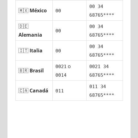
00 34
🇲🇽
México
00
68765****
🇩🇪
00 34
00
Alemania
68765****
00 34
🇮🇹
Italia
00
68765****
ο
0021
0021 34
🇧🇷
Brasil
0014
68765****
011 34
🇨🇦
Canadá
011
68765****