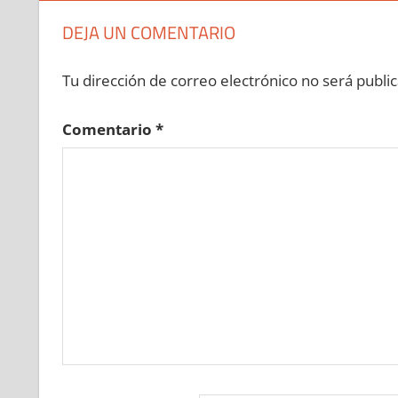
»
688100113
»
688100114
»
688100115
»
6881
DEJA UN COMENTARIO
688100120
»
688100121
»
688100122
»
688100
»
688100128
»
688100129
»
688100130
»
6881
Tu dirección de correo electrónico no será public
688100135
»
688100136
»
688100137
»
688100
»
688100143
»
688100144
»
688100145
»
6881
Comentario
*
688100150
»
688100151
»
688100152
»
688100
»
688100158
»
688100159
»
688100160
»
6881
688100165
»
688100166
»
688100167
»
688100
»
688100173
»
688100174
»
688100175
»
6881
688100180
»
688100181
»
688100182
»
688100
»
688100188
»
688100189
»
688100190
»
6881
688100195
»
688100196
»
688100197
»
688100
»
688100203
»
688100204
»
688100205
»
6881
688100210
»
688100211
»
688100212
»
688100
»
688100218
»
688100219
»
688100220
»
6881