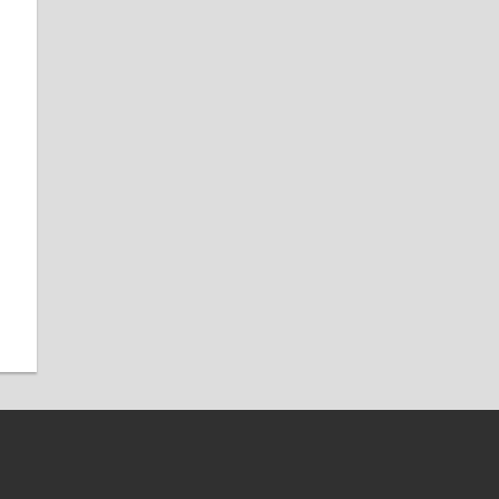
2
7
2
7
2
7
2
7