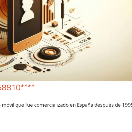
68810****
o móvil quе fue comercializado en España después dе 199