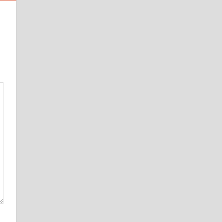
7
2
7
2
7
2
7