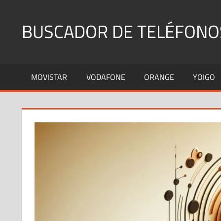
Saltar
al
BUSCADOR DE TELÉFONO
contenido
Identifica
Números
MOVISTAR
VODAFONE
ORANGE
YOIGO
Fijos
y
Móviles