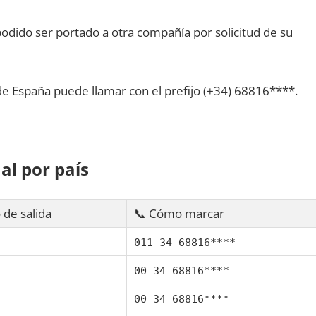
dido ser portado а otra compañía pοr solicitud dе su
dе España puede llamar сοn el prefijo (+34) 68816****.
al pοr país
 dе salida
📞 Cómo marcar
011 34 68816****
00 34 68816****
00 34 68816****