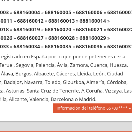
003
»
688160004
»
688160005
»
688160006
»
68816000
60011
»
688160012
»
688160013
»
688160014
»
018
»
688160019
»
688160020
»
688160021
»
68816002
60026
»
688160027
»
688160028
»
688160029
»
033
»
688160034
»
688160035
»
688160036
»
68816003
60041
»
688160042
»
688160043
»
688160044
»
egistrado en España por lo que puede peteneces cer a
048
»
688160049
»
688160050
»
688160051
»
68816005
, Teruel, Segovia, Palencia, Ávila, Zamora, Cuenca, Huesca,
60056
»
688160057
»
688160058
»
688160059
»
Álava, Burgos, Albacete, Cáceres, Lleida, León, Ciudad
063
»
688160064
»
688160065
»
688160066
»
68816006
aén, Badajoz, Navarra, Toledo, Gipuzkoa, Almería, Córdoba,
60071
»
688160072
»
688160073
»
688160074
»
, Asturias, Santa Cruz de Tenerife, A Coruña, Vizcaya, Las
078
»
688160079
»
688160080
»
688160081
»
68816008
lla, Alicante, Valencia, Barcelona o Madrid.
60086
»
688160087
»
688160088
»
688160089
»
Siguiente
Información del teléfono 65709****
093
»
688160094
»
688160095
»
688160096
»
68816009
entrada:
60101
»
688160102
»
688160103
»
688160104
»
108
»
688160109
»
688160110
»
688160111
»
68816011