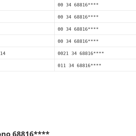
00 34 68816****
00 34 68816****
00 34 68816****
00 34 68816****
14
0021 34 68816****
011 34 68816****
fono 68816****