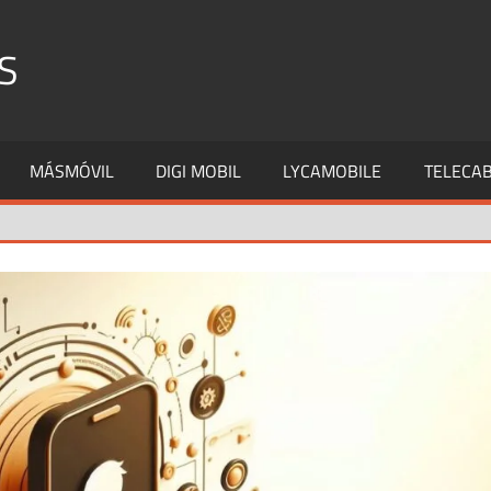
S
MÁSMÓVIL
DIGI MOBIL
LYCAMOBILE
TELECAB