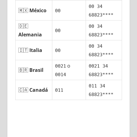
00 34
🇲🇽
México
00
68823****
🇩🇪
00 34
00
Alemania
68823****
00 34
🇮🇹
Italia
00
68823****
ο
0021
0021 34
🇧🇷
Brasil
0014
68823****
011 34
🇨🇦
Canadá
011
68823****