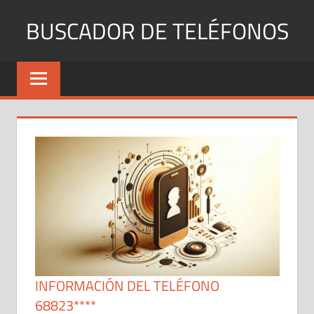
Saltar
BUSCADOR DE TELÉFONOS
al
contenido
Identifica
Números
Fijos
y
Móviles
INFORMACIÓN DEL TELÉFONO
68823****