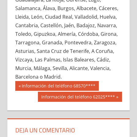
688230033
»
688230034
»
688230035
»
Salamanca, Álava, Burgos, Albacete, Cáceres,
688230036
»
688230037
»
688230038
»
Lleida, León, Ciudad Real, Valladolid, Huelva,
688230039
»
688230040
»
688230041
»
Cantabria, Castellón, Jaén, Badajoz, Navarra,
688230042
»
688230043
»
688230044
»
Toledo, Gipuzkoa, Almería, Córdoba, Girona,
688230045
»
688230046
»
688230047
»
Tarragona, Granada, Pontevedra, Zaragoza,
688230048
»
688230049
»
688230050
»
Asturias, Santa Cruz de Tenerife, A Coruña,
688230051
»
688230052
»
688230053
»
Vizcaya, Las Palmas, Islas Baleares, Cádiz,
688230054
»
688230055
»
688230056
»
Murcia, Málaga, Sevilla, Alicante, Valencia,
688230057
»
688230058
»
688230059
»
Barcelona o Madrid.
688230060
»
688230061
»
688230062
»
Navegación
68823
Entrada
Información del teléfono 68570****
688230063
»
688230064
»
688230065
»
anterior:
de
Siguiente
Información del teléfono 62025****
688230066
»
688230067
»
688230068
»
entrada:
entradas
688230069
»
688230070
»
688230071
»
688230072
»
688230073
»
688230074
»
688230075
»
688230076
»
688230077
»
DEJA UN COMENTARIO
688230078
»
688230079
»
688230080
»