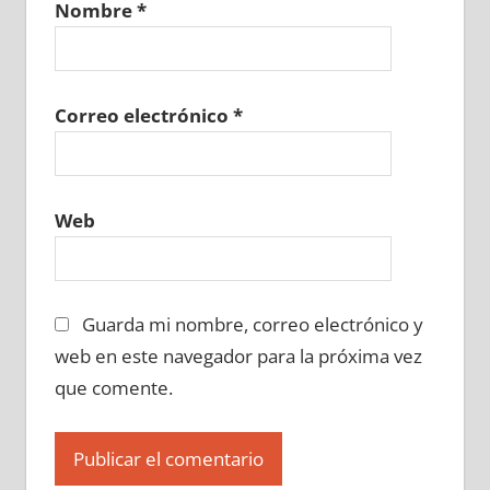
Nombre
*
688230129
»
688230130
»
688230131
»
688230132
»
688230133
»
688230134
»
688230135
»
688230136
»
688230137
»
688230138
»
688230139
»
688230140
»
Correo electrónico
*
688230141
»
688230142
»
688230143
»
688230144
»
688230145
»
688230146
»
688230147
»
688230148
»
688230149
»
Web
688230150
»
688230151
»
688230152
»
688230153
»
688230154
»
688230155
»
688230156
»
688230157
»
688230158
»
Guarda mi nombre, correo electrónico y
688230159
»
688230160
»
688230161
»
688230162
»
688230163
»
688230164
»
web en este navegador para la próxima vez
688230165
»
688230166
»
688230167
»
que comente.
688230168
»
688230169
»
688230170
»
688230171
»
688230172
»
688230173
»
688230174
»
688230175
»
688230176
»