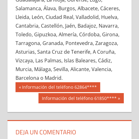
688250033
»
688250034
»
688250035
»
Salamanca, Álava, Burgos, Albacete, Cáceres,
688250036
»
688250037
»
688250038
»
Lleida, León, Ciudad Real, Valladolid, Huelva,
688250039
»
688250040
»
688250041
»
Cantabria, Castellón, Jaén, Badajoz, Navarra,
688250042
»
688250043
»
688250044
»
Toledo, Gipuzkoa, Almería, Córdoba, Girona,
688250045
»
688250046
»
688250047
»
Tarragona, Granada, Pontevedra, Zaragoza,
688250048
»
688250049
»
688250050
»
Asturias, Santa Cruz de Tenerife, A Coruña,
688250051
»
688250052
»
688250053
»
Vizcaya, Las Palmas, Islas Baleares, Cádiz,
688250054
»
688250055
»
688250056
»
Murcia, Málaga, Sevilla, Alicante, Valencia,
688250057
»
688250058
»
688250059
»
Barcelona o Madrid.
688250060
»
688250061
»
688250062
»
Navegación
68825
Entrada
Información del teléfono 62864****
688250063
»
688250064
»
688250065
»
anterior:
de
Siguiente
Información del teléfono 61850****
688250066
»
688250067
»
688250068
»
entrada:
entradas
688250069
»
688250070
»
688250071
»
688250072
»
688250073
»
688250074
»
688250075
»
688250076
»
688250077
»
DEJA UN COMENTARIO
688250078
»
688250079
»
688250080
»