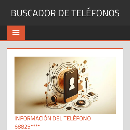
Saltar
BUSCADOR DE TELÉFONOS
al
contenido
Identifica
Números
Fijos
y
Móviles
INFORMACIÓN DEL TELÉFONO
68825****