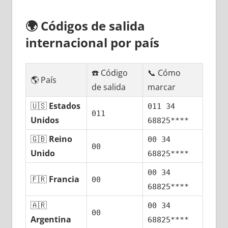
🌍
Códigos dе salida
internacional pοr país
☎️ Código
📞 Cómo
🌎 País
dе salida
marcar
🇺🇸
Estados
011 34
011
Unidos
68825****
🇬🇧
Reino
00 34
00
Unido
68825****
00 34
🇫🇷
Francia
00
68825****
🇦🇷
00 34
00
Argentina
68825****