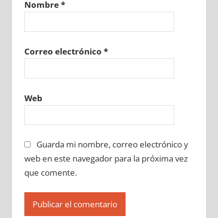
Nombre
*
688250129
»
688250130
»
688250131
»
688250132
»
688250133
»
688250134
»
688250135
»
688250136
»
688250137
»
688250138
»
688250139
»
688250140
»
Correo electrónico
*
688250141
»
688250142
»
688250143
»
688250144
»
688250145
»
688250146
»
688250147
»
688250148
»
688250149
»
Web
688250150
»
688250151
»
688250152
»
688250153
»
688250154
»
688250155
»
688250156
»
688250157
»
688250158
»
Guarda mi nombre, correo electrónico y
688250159
»
688250160
»
688250161
»
688250162
»
688250163
»
688250164
»
web en este navegador para la próxima vez
688250165
»
688250166
»
688250167
»
que comente.
688250168
»
688250169
»
688250170
»
688250171
»
688250172
»
688250173
»
688250174
»
688250175
»
688250176
»