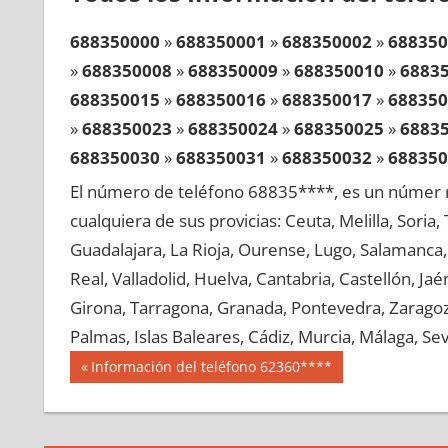
688350000
»
688350001
»
688350002
»
688350
»
688350008
»
688350009
»
688350010
»
6883
688350015
»
688350016
»
688350017
»
688350
»
688350023
»
688350024
»
688350025
»
6883
688350030
»
688350031
»
688350032
»
688350
»
688350038
»
688350039
»
688350040
»
6883
El número de teléfono 68835****, es un númer r
688350045
»
688350046
»
688350047
»
688350
cualquiera de sus provicias: Ceuta, Melilla, Soria
»
688350053
»
688350054
»
688350055
»
6883
Guadalajara, La Rioja, Ourense, Lugo, Salamanca, 
688350060
»
688350061
»
688350062
»
688350
Real, Valladolid, Huelva, Cantabria, Castellón, J
»
688350068
»
688350069
»
688350070
»
6883
Girona, Tarragona, Granada, Pontevedra, Zaragoza
688350075
»
688350076
»
688350077
»
688350
Palmas, Islas Baleares, Cádiz, Murcia, Málaga, Sevi
»
688350083
»
688350084
»
688350085
»
6883
Navegación
68835
Entrada
Información del teléfono 62360****
688350090
»
688350091
»
688350092
»
688350
anterior:
de
»
688350098
»
688350099
»
688350100
»
6883
entradas
688350105
»
688350106
»
688350107
»
688350