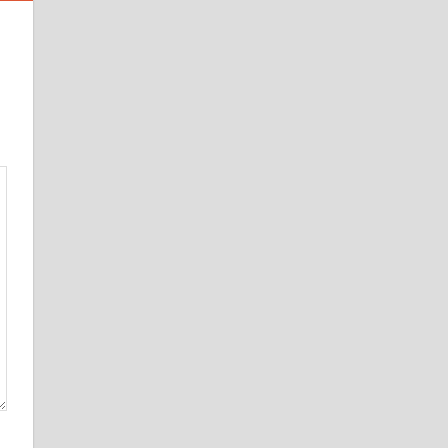
7
2
7
2
7
2
7