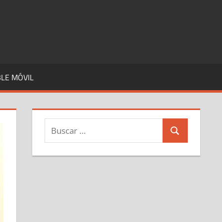
LE MÓVIL
Buscar:
Buscar