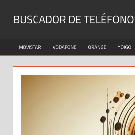
Saltar
al
BUSCADOR DE TELÉFONO
contenido
Identifica
Números
MOVISTAR
VODAFONE
ORANGE
YOIGO
Fijos
y
Móviles