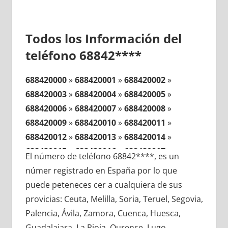
Todos los Información del
teléfono 68842****
688420000
»
688420001
»
688420002
»
688420003
»
688420004
»
688420005
»
688420006
»
688420007
»
688420008
»
688420009
»
688420010
»
688420011
»
688420012
»
688420013
»
688420014
»
688420015
»
688420016
»
688420017
»
El número de teléfono 68842****, es un
688420018
»
688420019
»
688420020
»
númer registrado en España por lo que
688420021
»
688420022
»
688420023
»
puede peteneces cer a cualquiera de sus
688420024
»
688420025
»
688420026
»
provicias: Ceuta, Melilla, Soria, Teruel, Segovia,
688420027
»
688420028
»
688420029
»
Palencia, Ávila, Zamora, Cuenca, Huesca,
688420030
»
688420031
»
688420032
»
Guadalajara, La Rioja, Ourense, Lugo,