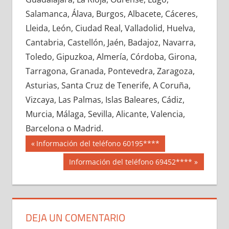
688420033
»
688420034
»
688420035
»
Salamanca, Álava, Burgos, Albacete, Cáceres,
688420036
»
688420037
»
688420038
»
Lleida, León, Ciudad Real, Valladolid, Huelva,
688420039
»
688420040
»
688420041
»
Cantabria, Castellón, Jaén, Badajoz, Navarra,
688420042
»
688420043
»
688420044
»
Toledo, Gipuzkoa, Almería, Córdoba, Girona,
688420045
»
688420046
»
688420047
»
Tarragona, Granada, Pontevedra, Zaragoza,
688420048
»
688420049
»
688420050
»
Asturias, Santa Cruz de Tenerife, A Coruña,
688420051
»
688420052
»
688420053
»
Vizcaya, Las Palmas, Islas Baleares, Cádiz,
688420054
»
688420055
»
688420056
»
Murcia, Málaga, Sevilla, Alicante, Valencia,
688420057
»
688420058
»
688420059
»
Barcelona o Madrid.
688420060
»
688420061
»
688420062
»
Navegación
68842
Entrada
Información del teléfono 60195****
688420063
»
688420064
»
688420065
»
anterior:
de
Siguiente
Información del teléfono 69452****
688420066
»
688420067
»
688420068
»
entrada:
entradas
688420069
»
688420070
»
688420071
»
688420072
»
688420073
»
688420074
»
688420075
»
688420076
»
688420077
»
DEJA UN COMENTARIO
688420078
»
688420079
»
688420080
»