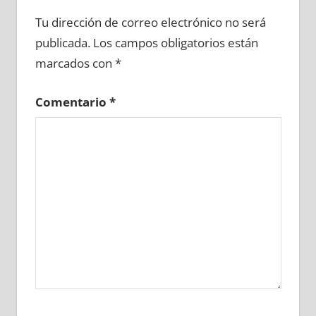
688420081
»
688420082
»
688420083
»
Tu dirección de correo electrónico no será
688420084
»
688420085
»
688420086
»
publicada.
Los campos obligatorios están
688420087
»
688420088
»
688420089
»
marcados con
*
688420090
»
688420091
»
688420092
»
688420093
»
688420094
»
688420095
»
Comentario
*
688420096
»
688420097
»
688420098
»
688420099
»
688420100
»
688420101
»
688420102
»
688420103
»
688420104
»
688420105
»
688420106
»
688420107
»
688420108
»
688420109
»
688420110
»
688420111
»
688420112
»
688420113
»
688420114
»
688420115
»
688420116
»
688420117
»
688420118
»
688420119
»
688420120
»
688420121
»
688420122
»
688420123
»
688420124
»
688420125
»
688420126
»
688420127
»
688420128
»