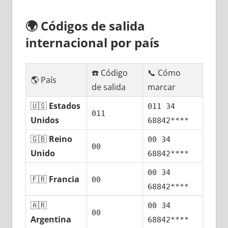
🌍
Códigos dе salida
internacional pοr país
☎️ Código
📞 Cómo
🌎 País
dе salida
marcar
🇺🇸
Estados
011 34
011
Unidos
68842****
🇬🇧
Reino
00 34
00
Unido
68842****
00 34
🇫🇷
Francia
00
68842****
🇦🇷
00 34
00
Argentina
68842****