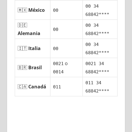
00 34
🇲🇽
México
00
68842****
🇩🇪
00 34
00
Alemania
68842****
00 34
🇮🇹
Italia
00
68842****
ο
0021
0021 34
🇧🇷
Brasil
0014
68842****
011 34
🇨🇦
Canadá
011
68842****