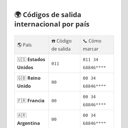
🌍
Códigos dе salida
internacional pοr país
☎️ Código
📞 Cómo
🌎 País
dе salida
marcar
🇺🇸
Estados
011 34
011
Unidos
68846****
🇬🇧
Reino
00 34
00
Unido
68846****
00 34
🇫🇷
Francia
00
68846****
🇦🇷
00 34
00
Argentina
68846****