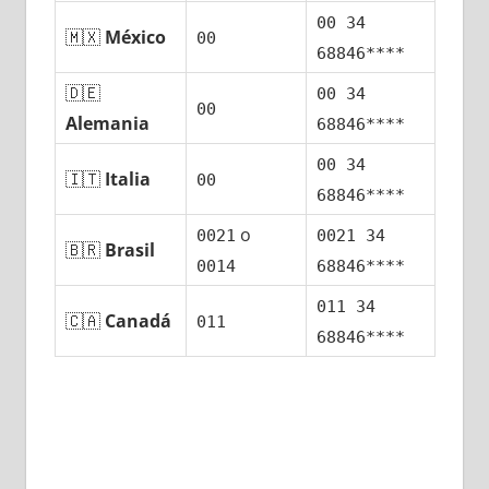
00 34
🇲🇽
México
00
68846****
🇩🇪
00 34
00
Alemania
68846****
00 34
🇮🇹
Italia
00
68846****
ο
0021
0021 34
🇧🇷
Brasil
0014
68846****
011 34
🇨🇦
Canadá
011
68846****