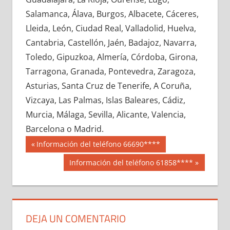
688460033
»
688460034
»
688460035
»
Salamanca, Álava, Burgos, Albacete, Cáceres,
688460036
»
688460037
»
688460038
»
Lleida, León, Ciudad Real, Valladolid, Huelva,
688460039
»
688460040
»
688460041
»
Cantabria, Castellón, Jaén, Badajoz, Navarra,
688460042
»
688460043
»
688460044
»
Toledo, Gipuzkoa, Almería, Córdoba, Girona,
688460045
»
688460046
»
688460047
»
Tarragona, Granada, Pontevedra, Zaragoza,
688460048
»
688460049
»
688460050
»
Asturias, Santa Cruz de Tenerife, A Coruña,
688460051
»
688460052
»
688460053
»
Vizcaya, Las Palmas, Islas Baleares, Cádiz,
688460054
»
688460055
»
688460056
»
Murcia, Málaga, Sevilla, Alicante, Valencia,
688460057
»
688460058
»
688460059
»
Barcelona o Madrid.
688460060
»
688460061
»
688460062
»
Navegación
68846
Entrada
Información del teléfono 66690****
688460063
»
688460064
»
688460065
»
anterior:
de
Siguiente
Información del teléfono 61858****
688460066
»
688460067
»
688460068
»
entrada:
entradas
688460069
»
688460070
»
688460071
»
688460072
»
688460073
»
688460074
»
688460075
»
688460076
»
688460077
»
DEJA UN COMENTARIO
688460078
»
688460079
»
688460080
»