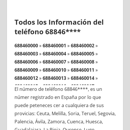
Todos los Información del
teléfono 68846****
688460000
»
688460001
»
688460002
»
688460003
»
688460004
»
688460005
»
688460006
»
688460007
»
688460008
»
688460009
»
688460010
»
688460011
»
688460012
»
688460013
»
688460014
»
688460015
»
688460016
»
688460017
»
El número de teléfono 68846****, es un
688460018
»
688460019
»
688460020
»
númer registrado en España por lo que
688460021
»
688460022
»
688460023
»
puede peteneces cer a cualquiera de sus
688460024
»
688460025
»
688460026
»
provicias: Ceuta, Melilla, Soria, Teruel, Segovia,
688460027
»
688460028
»
688460029
»
Palencia, Ávila, Zamora, Cuenca, Huesca,
688460030
»
688460031
»
688460032
»
Guadalajara, La Rioja, Ourense, Lugo,