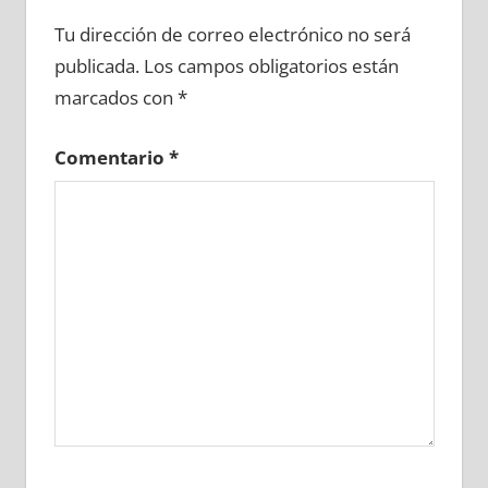
688460081
»
688460082
»
688460083
»
Tu dirección de correo electrónico no será
688460084
»
688460085
»
688460086
»
publicada.
Los campos obligatorios están
688460087
»
688460088
»
688460089
»
marcados con
*
688460090
»
688460091
»
688460092
»
688460093
»
688460094
»
688460095
»
Comentario
*
688460096
»
688460097
»
688460098
»
688460099
»
688460100
»
688460101
»
688460102
»
688460103
»
688460104
»
688460105
»
688460106
»
688460107
»
688460108
»
688460109
»
688460110
»
688460111
»
688460112
»
688460113
»
688460114
»
688460115
»
688460116
»
688460117
»
688460118
»
688460119
»
688460120
»
688460121
»
688460122
»
688460123
»
688460124
»
688460125
»
688460126
»
688460127
»
688460128
»