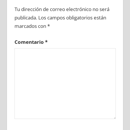
688760081
»
688760082
»
688760083
»
Tu dirección de correo electrónico no será
688760084
»
688760085
»
688760086
»
publicada.
Los campos obligatorios están
688760087
»
688760088
»
688760089
»
marcados con
*
688760090
»
688760091
»
688760092
»
688760093
»
688760094
»
688760095
»
Comentario
*
688760096
»
688760097
»
688760098
»
688760099
»
688760100
»
688760101
»
688760102
»
688760103
»
688760104
»
688760105
»
688760106
»
688760107
»
688760108
»
688760109
»
688760110
»
688760111
»
688760112
»
688760113
»
688760114
»
688760115
»
688760116
»
688760117
»
688760118
»
688760119
»
688760120
»
688760121
»
688760122
»
688760123
»
688760124
»
688760125
»
688760126
»
688760127
»
688760128
»