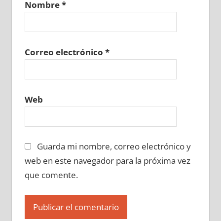
Nombre
*
688760129
»
688760130
»
688760131
»
688760132
»
688760133
»
688760134
»
688760135
»
688760136
»
688760137
»
688760138
»
688760139
»
688760140
»
Correo electrónico
*
688760141
»
688760142
»
688760143
»
688760144
»
688760145
»
688760146
»
688760147
»
688760148
»
688760149
»
Web
688760150
»
688760151
»
688760152
»
688760153
»
688760154
»
688760155
»
688760156
»
688760157
»
688760158
»
Guarda mi nombre, correo electrónico y
688760159
»
688760160
»
688760161
»
688760162
»
688760163
»
688760164
»
web en este navegador para la próxima vez
688760165
»
688760166
»
688760167
»
que comente.
688760168
»
688760169
»
688760170
»
688760171
»
688760172
»
688760173
»
688760174
»
688760175
»
688760176
»