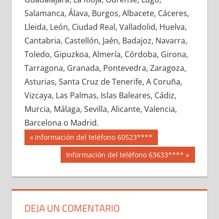
688760033
»
688760034
»
688760035
»
Salamanca, Álava, Burgos, Albacete, Cáceres,
688760036
»
688760037
»
688760038
»
Lleida, León, Ciudad Real, Valladolid, Huelva,
688760039
»
688760040
»
688760041
»
Cantabria, Castellón, Jaén, Badajoz, Navarra,
688760042
»
688760043
»
688760044
»
Toledo, Gipuzkoa, Almería, Córdoba, Girona,
688760045
»
688760046
»
688760047
»
Tarragona, Granada, Pontevedra, Zaragoza,
688760048
»
688760049
»
688760050
»
Asturias, Santa Cruz de Tenerife, A Coruña,
688760051
»
688760052
»
688760053
»
Vizcaya, Las Palmas, Islas Baleares, Cádiz,
688760054
»
688760055
»
688760056
»
Murcia, Málaga, Sevilla, Alicante, Valencia,
688760057
»
688760058
»
688760059
»
Barcelona o Madrid.
688760060
»
688760061
»
688760062
»
Navegación
68876
Entrada
Información del teléfono 60523****
688760063
»
688760064
»
688760065
»
anterior:
de
Siguiente
Información del teléfono 63633****
688760066
»
688760067
»
688760068
»
entrada:
entradas
688760069
»
688760070
»
688760071
»
688760072
»
688760073
»
688760074
»
688760075
»
688760076
»
688760077
»
DEJA UN COMENTARIO
688760078
»
688760079
»
688760080
»