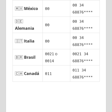
00 34
🇲🇽
México
00
68876****
🇩🇪
00 34
00
Alemania
68876****
00 34
🇮🇹
Italia
00
68876****
ο
0021
0021 34
🇧🇷
Brasil
0014
68876****
011 34
🇨🇦
Canadá
011
68876****