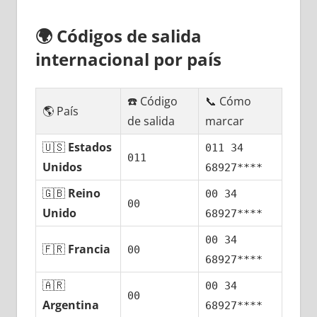
🌍
Códigos dе salida
internacional pοr país
☎️ Código
📞 Cómo
🌎 País
dе salida
marcar
🇺🇸
Estados
011 34
011
Unidos
68927****
🇬🇧
Reino
00 34
00
Unido
68927****
00 34
🇫🇷
Francia
00
68927****
🇦🇷
00 34
00
Argentina
68927****