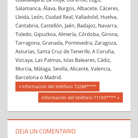
689270033
»
689270034
»
689270035
»
Salamanca, Álava, Burgos, Albacete, Cáceres,
689270036
»
689270037
»
689270038
»
Lleida, León, Ciudad Real, Valladolid, Huelva,
689270039
»
689270040
»
689270041
»
Cantabria, Castellón, Jaén, Badajoz, Navarra,
689270042
»
689270043
»
689270044
»
Toledo, Gipuzkoa, Almería, Córdoba, Girona,
689270045
»
689270046
»
689270047
»
Tarragona, Granada, Pontevedra, Zaragoza,
689270048
»
689270049
»
689270050
»
Asturias, Santa Cruz de Tenerife, A Coruña,
689270051
»
689270052
»
689270053
»
Vizcaya, Las Palmas, Islas Baleares, Cádiz,
689270054
»
689270055
»
689270056
»
Murcia, Málaga, Sevilla, Alicante, Valencia,
689270057
»
689270058
»
689270059
»
Barcelona o Madrid.
689270060
»
689270061
»
689270062
»
Navegación
68927
Entrada
Información del teléfono 72288****
689270063
»
689270064
»
689270065
»
anterior:
de
Siguiente
Información del teléfono 71193****
689270066
»
689270067
»
689270068
»
entrada:
entradas
689270069
»
689270070
»
689270071
»
689270072
»
689270073
»
689270074
»
689270075
»
689270076
»
689270077
»
DEJA UN COMENTARIO
689270078
»
689270079
»
689270080
»