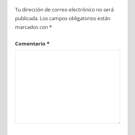
689270081
»
689270082
»
689270083
»
Tu dirección de correo electrónico no será
689270084
»
689270085
»
689270086
»
publicada.
Los campos obligatorios están
689270087
»
689270088
»
689270089
»
marcados con
*
689270090
»
689270091
»
689270092
»
689270093
»
689270094
»
689270095
»
Comentario
*
689270096
»
689270097
»
689270098
»
689270099
»
689270100
»
689270101
»
689270102
»
689270103
»
689270104
»
689270105
»
689270106
»
689270107
»
689270108
»
689270109
»
689270110
»
689270111
»
689270112
»
689270113
»
689270114
»
689270115
»
689270116
»
689270117
»
689270118
»
689270119
»
689270120
»
689270121
»
689270122
»
689270123
»
689270124
»
689270125
»
689270126
»
689270127
»
689270128
»