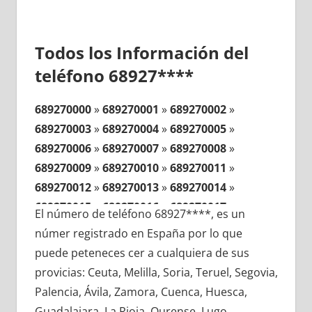
Todos los Información del
teléfono 68927****
689270000
»
689270001
»
689270002
»
689270003
»
689270004
»
689270005
»
689270006
»
689270007
»
689270008
»
689270009
»
689270010
»
689270011
»
689270012
»
689270013
»
689270014
»
689270015
»
689270016
»
689270017
»
El número de teléfono 68927****, es un
689270018
»
689270019
»
689270020
»
númer registrado en España por lo que
689270021
»
689270022
»
689270023
»
puede peteneces cer a cualquiera de sus
689270024
»
689270025
»
689270026
»
provicias: Ceuta, Melilla, Soria, Teruel, Segovia,
689270027
»
689270028
»
689270029
»
Palencia, Ávila, Zamora, Cuenca, Huesca,
689270030
»
689270031
»
689270032
»
Guadalajara, La Rioja, Ourense, Lugo,