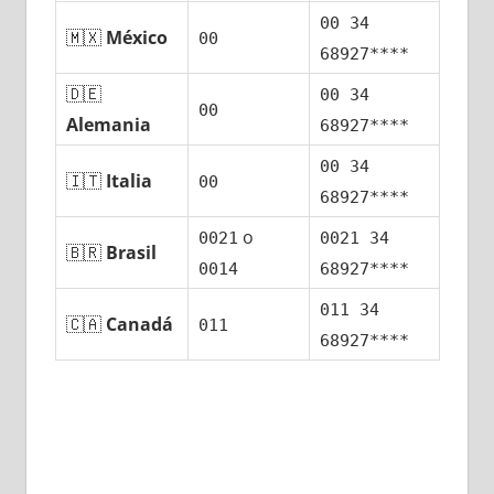
00 34
🇲🇽
México
00
68927****
🇩🇪
00 34
00
Alemania
68927****
00 34
🇮🇹
Italia
00
68927****
ο
0021
0021 34
🇧🇷
Brasil
0014
68927****
011 34
🇨🇦
Canadá
011
68927****