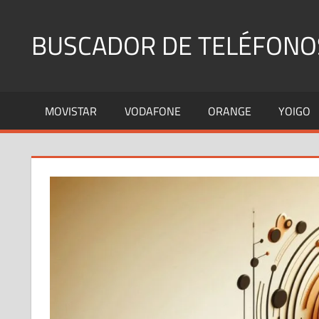
Saltar
al
BUSCADOR DE TELÉFONO
contenido
Identifica
Números
MOVISTAR
VODAFONE
ORANGE
YOIGO
Fijos
y
Móviles