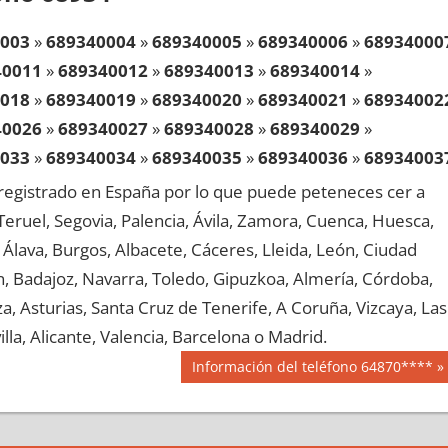
003
»
689340004
»
689340005
»
689340006
»
68934000
40011
»
689340012
»
689340013
»
689340014
»
018
»
689340019
»
689340020
»
689340021
»
68934002
40026
»
689340027
»
689340028
»
689340029
»
033
»
689340034
»
689340035
»
689340036
»
68934003
40041
»
689340042
»
689340043
»
689340044
»
egistrado en España por lo que puede peteneces cer a
048
»
689340049
»
689340050
»
689340051
»
68934005
, Teruel, Segovia, Palencia, Ávila, Zamora, Cuenca, Huesca,
40056
»
689340057
»
689340058
»
689340059
»
Álava, Burgos, Albacete, Cáceres, Lleida, León, Ciudad
063
»
689340064
»
689340065
»
689340066
»
68934006
aén, Badajoz, Navarra, Toledo, Gipuzkoa, Almería, Córdoba,
40071
»
689340072
»
689340073
»
689340074
»
, Asturias, Santa Cruz de Tenerife, A Coruña, Vizcaya, Las
078
»
689340079
»
689340080
»
689340081
»
68934008
lla, Alicante, Valencia, Barcelona o Madrid.
40086
»
689340087
»
689340088
»
689340089
»
Siguiente
Información del teléfono 64870****
093
»
689340094
»
689340095
»
689340096
»
68934009
entrada:
40101
»
689340102
»
689340103
»
689340104
»
108
»
689340109
»
689340110
»
689340111
»
68934011