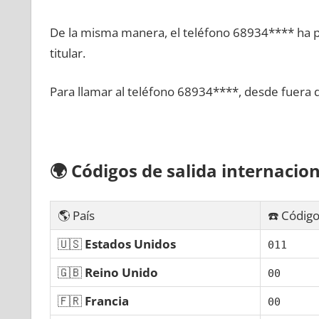
De la misma manera, el teléfono 68934**** ha po
titular.
Para llamar al teléfono 68934****, desde fuera 
🌍
Códigos dе salida internacion
🌎 País
☎️ Código
🇺🇸
Estados Unidos
011
🇬🇧
Reino Unido
00
🇫🇷
Francia
00