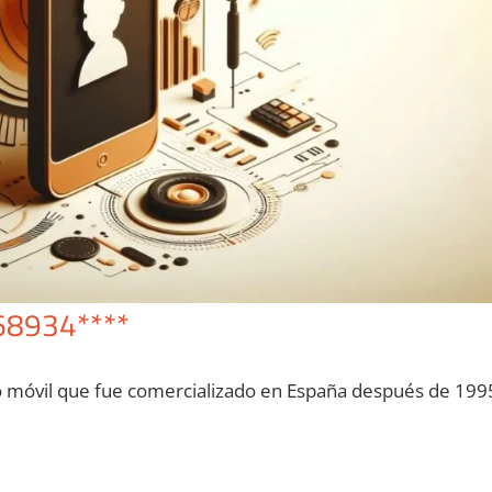
68934****
o móvil quе fue comercializado en España después dе 199