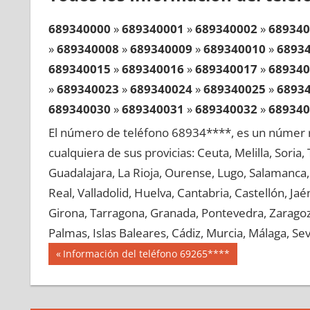
689340000
»
689340001
»
689340002
»
689340
»
689340008
»
689340009
»
689340010
»
6893
689340015
»
689340016
»
689340017
»
689340
»
689340023
»
689340024
»
689340025
»
6893
689340030
»
689340031
»
689340032
»
689340
»
689340038
»
689340039
»
689340040
»
6893
El número de teléfono 68934****, es un númer r
689340045
»
689340046
»
689340047
»
689340
cualquiera de sus provicias: Ceuta, Melilla, Soria
»
689340053
»
689340054
»
689340055
»
6893
Guadalajara, La Rioja, Ourense, Lugo, Salamanca, 
689340060
»
689340061
»
689340062
»
689340
Real, Valladolid, Huelva, Cantabria, Castellón, J
»
689340068
»
689340069
»
689340070
»
6893
Girona, Tarragona, Granada, Pontevedra, Zaragoza
689340075
»
689340076
»
689340077
»
689340
Palmas, Islas Baleares, Cádiz, Murcia, Málaga, Sevi
»
689340083
»
689340084
»
689340085
»
6893
Navegación
68934
Entrada
Información del teléfono 69265****
689340090
»
689340091
»
689340092
»
689340
anterior:
de
»
689340098
»
689340099
»
689340100
»
6893
entradas
689340105
»
689340106
»
689340107
»
689340