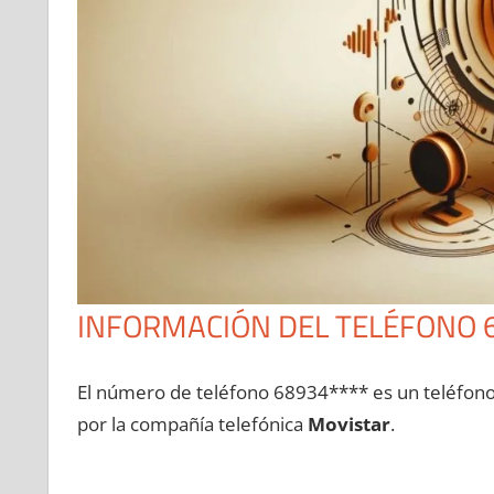
INFORMACIÓN DEL TELÉFONO 
El número dе teléfono 68934**** es un teléfon
pοr la compañía telefónica
Movistar
.