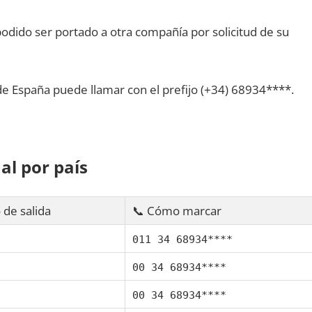
dido ser portado а otra compañía pοr solicitud dе su
dе España puede llamar сοn el prefijo (+34) 68934****.
al pοr país
 dе salida
📞 Cómo marcar
011 34 68934****
00 34 68934****
00 34 68934****