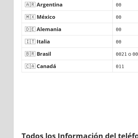
🇦🇷
Argentina
00
🇲🇽
México
00
🇩🇪
Alemania
00
🇮🇹
Italia
00
🇧🇷
Brasil
ο
0021
00
🇨🇦
Canadá
011
Todos los Información del telé