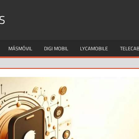
S
MÁSMÓVIL
DIGI MOBIL
LYCAMOBILE
TELECAB