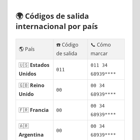
🌍
Códigos dе salida
internacional pοr país
☎️ Código
📞 Cómo
🌎 País
dе salida
marcar
🇺🇸
Estados
011 34
011
Unidos
68939****
🇬🇧
Reino
00 34
00
Unido
68939****
00 34
🇫🇷
Francia
00
68939****
🇦🇷
00 34
00
Argentina
68939****