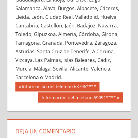
689390033
»
689390034
»
689390035
»
Salamanca, Álava, Burgos, Albacete, Cáceres,
689390036
»
689390037
»
689390038
»
Lleida, León, Ciudad Real, Valladolid, Huelva,
689390039
»
689390040
»
689390041
»
Cantabria, Castellón, Jaén, Badajoz, Navarra,
689390042
»
689390043
»
689390044
»
Toledo, Gipuzkoa, Almería, Córdoba, Girona,
689390045
»
689390046
»
689390047
»
Tarragona, Granada, Pontevedra, Zaragoza,
689390048
»
689390049
»
689390050
»
Asturias, Santa Cruz de Tenerife, A Coruña,
689390051
»
689390052
»
689390053
»
Vizcaya, Las Palmas, Islas Baleares, Cádiz,
689390054
»
689390055
»
689390056
»
Murcia, Málaga, Sevilla, Alicante, Valencia,
689390057
»
689390058
»
689390059
»
Barcelona o Madrid.
689390060
»
689390061
»
689390062
»
Navegación
68939
Entrada
Información del teléfono 68796****
689390063
»
689390064
»
689390065
»
anterior:
de
Siguiente
Información del teléfono 69091****
689390066
»
689390067
»
689390068
»
entrada:
entradas
689390069
»
689390070
»
689390071
»
689390072
»
689390073
»
689390074
»
689390075
»
689390076
»
689390077
»
DEJA UN COMENTARIO
689390078
»
689390079
»
689390080
»