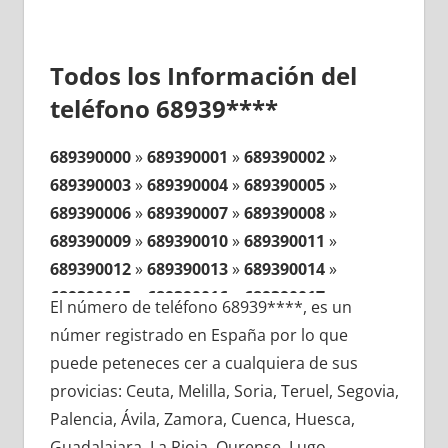
Todos los Información del
teléfono 68939****
689390000
»
689390001
»
689390002
»
689390003
»
689390004
»
689390005
»
689390006
»
689390007
»
689390008
»
689390009
»
689390010
»
689390011
»
689390012
»
689390013
»
689390014
»
689390015
»
689390016
»
689390017
»
El número de teléfono 68939****, es un
689390018
»
689390019
»
689390020
»
númer registrado en España por lo que
689390021
»
689390022
»
689390023
»
puede peteneces cer a cualquiera de sus
689390024
»
689390025
»
689390026
»
provicias: Ceuta, Melilla, Soria, Teruel, Segovia,
689390027
»
689390028
»
689390029
»
Palencia, Ávila, Zamora, Cuenca, Huesca,
689390030
»
689390031
»
689390032
»
Guadalajara, La Rioja, Ourense, Lugo,