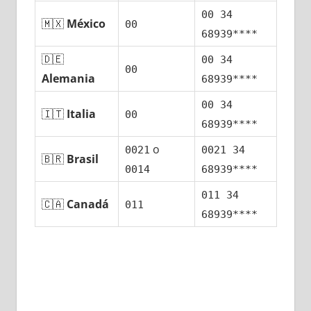
00 34
🇲🇽
México
00
68939****
🇩🇪
00 34
00
Alemania
68939****
00 34
🇮🇹
Italia
00
68939****
ο
0021
0021 34
🇧🇷
Brasil
0014
68939****
011 34
🇨🇦
Canadá
011
68939****