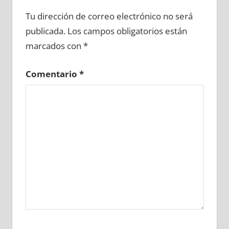
689390081
»
689390082
»
689390083
»
Tu dirección de correo electrónico no será
689390084
»
689390085
»
689390086
»
publicada.
Los campos obligatorios están
689390087
»
689390088
»
689390089
»
marcados con
*
689390090
»
689390091
»
689390092
»
689390093
»
689390094
»
689390095
»
Comentario
*
689390096
»
689390097
»
689390098
»
689390099
»
689390100
»
689390101
»
689390102
»
689390103
»
689390104
»
689390105
»
689390106
»
689390107
»
689390108
»
689390109
»
689390110
»
689390111
»
689390112
»
689390113
»
689390114
»
689390115
»
689390116
»
689390117
»
689390118
»
689390119
»
689390120
»
689390121
»
689390122
»
689390123
»
689390124
»
689390125
»
689390126
»
689390127
»
689390128
»