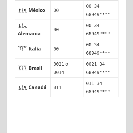
00 34
🇲🇽
México
00
68949****
🇩🇪
00 34
00
Alemania
68949****
00 34
🇮🇹
Italia
00
68949****
ο
0021
0021 34
🇧🇷
Brasil
0014
68949****
011 34
🇨🇦
Canadá
011
68949****