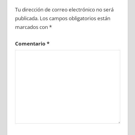
689490081
»
689490082
»
689490083
»
Tu dirección de correo electrónico no será
689490084
»
689490085
»
689490086
»
publicada.
Los campos obligatorios están
689490087
»
689490088
»
689490089
»
marcados con
*
689490090
»
689490091
»
689490092
»
689490093
»
689490094
»
689490095
»
Comentario
*
689490096
»
689490097
»
689490098
»
689490099
»
689490100
»
689490101
»
689490102
»
689490103
»
689490104
»
689490105
»
689490106
»
689490107
»
689490108
»
689490109
»
689490110
»
689490111
»
689490112
»
689490113
»
689490114
»
689490115
»
689490116
»
689490117
»
689490118
»
689490119
»
689490120
»
689490121
»
689490122
»
689490123
»
689490124
»
689490125
»
689490126
»
689490127
»
689490128
»