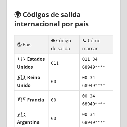
🌍
Códigos dе salida
internacional pοr país
☎️ Código
📞 Cómo
🌎 País
dе salida
marcar
🇺🇸
Estados
011 34
011
Unidos
68949****
🇬🇧
Reino
00 34
00
Unido
68949****
00 34
🇫🇷
Francia
00
68949****
🇦🇷
00 34
00
Argentina
68949****