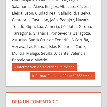
689490033
»
689490034
»
689490035
»
Salamanca, Álava, Burgos, Albacete, Cáceres,
689490036
»
689490037
»
689490038
»
Lleida, León, Ciudad Real, Valladolid, Huelva,
689490039
»
689490040
»
689490041
»
Cantabria, Castellón, Jaén, Badajoz, Navarra,
689490042
»
689490043
»
689490044
»
Toledo, Gipuzkoa, Almería, Córdoba, Girona,
689490045
»
689490046
»
689490047
»
Tarragona, Granada, Pontevedra, Zaragoza,
689490048
»
689490049
»
689490050
»
Asturias, Santa Cruz de Tenerife, A Coruña,
689490051
»
689490052
»
689490053
»
Vizcaya, Las Palmas, Islas Baleares, Cádiz,
689490054
»
689490055
»
689490056
»
Murcia, Málaga, Sevilla, Alicante, Valencia,
689490057
»
689490058
»
689490059
»
Barcelona o Madrid.
689490060
»
689490061
»
689490062
»
Navegación
68949
Entrada
Información del teléfono 63175****
689490063
»
689490064
»
689490065
»
anterior:
de
Siguiente
Información del teléfono 62582****
689490066
»
689490067
»
689490068
»
entrada:
entradas
689490069
»
689490070
»
689490071
»
689490072
»
689490073
»
689490074
»
689490075
»
689490076
»
689490077
»
DEJA UN COMENTARIO
689490078
»
689490079
»
689490080
»