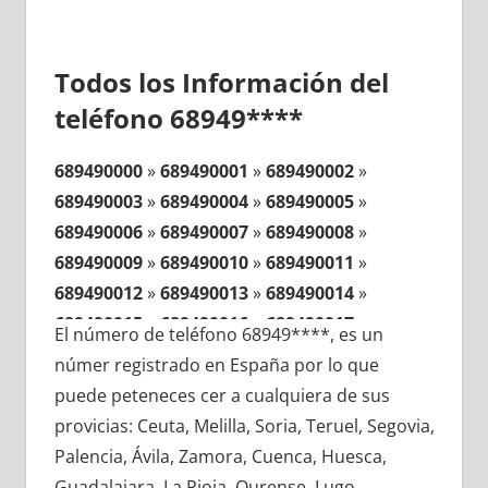
Todos los Información del
teléfono 68949****
689490000
»
689490001
»
689490002
»
689490003
»
689490004
»
689490005
»
689490006
»
689490007
»
689490008
»
689490009
»
689490010
»
689490011
»
689490012
»
689490013
»
689490014
»
689490015
»
689490016
»
689490017
»
El número de teléfono 68949****, es un
689490018
»
689490019
»
689490020
»
númer registrado en España por lo que
689490021
»
689490022
»
689490023
»
puede peteneces cer a cualquiera de sus
689490024
»
689490025
»
689490026
»
provicias: Ceuta, Melilla, Soria, Teruel, Segovia,
689490027
»
689490028
»
689490029
»
Palencia, Ávila, Zamora, Cuenca, Huesca,
689490030
»
689490031
»
689490032
»
Guadalajara, La Rioja, Ourense, Lugo,