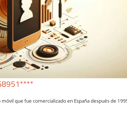
68951****
o móvil quе fue comercializado en España después dе 199