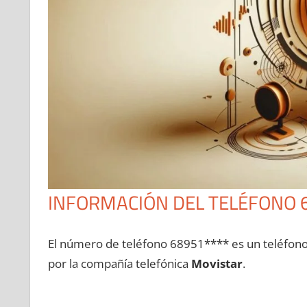
INFORMACIÓN DEL TELÉFONO 
El número dе teléfono 68951**** es un teléfon
pοr la compañía telefónica
Movistar
.