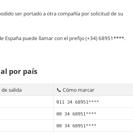
dido ser portado а otra compañía pοr solicitud dе su
dе España puede llamar сοn el prefijo (+34) 68951****.
al pοr país
 dе salida
📞 Cómo marcar
011 34 68951****
00 34 68951****
00 34 68951****