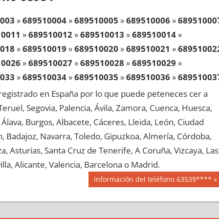
003
»
689510004
»
689510005
»
689510006
»
68951000
10011
»
689510012
»
689510013
»
689510014
»
018
»
689510019
»
689510020
»
689510021
»
68951002
10026
»
689510027
»
689510028
»
689510029
»
033
»
689510034
»
689510035
»
689510036
»
68951003
10041
»
689510042
»
689510043
»
689510044
»
egistrado en España por lo que puede peteneces cer a
048
»
689510049
»
689510050
»
689510051
»
68951005
, Teruel, Segovia, Palencia, Ávila, Zamora, Cuenca, Huesca,
10056
»
689510057
»
689510058
»
689510059
»
Álava, Burgos, Albacete, Cáceres, Lleida, León, Ciudad
063
»
689510064
»
689510065
»
689510066
»
68951006
aén, Badajoz, Navarra, Toledo, Gipuzkoa, Almería, Córdoba,
10071
»
689510072
»
689510073
»
689510074
»
, Asturias, Santa Cruz de Tenerife, A Coruña, Vizcaya, Las
078
»
689510079
»
689510080
»
689510081
»
68951008
lla, Alicante, Valencia, Barcelona o Madrid.
10086
»
689510087
»
689510088
»
689510089
»
Siguiente
Información del teléfono 63539****
093
»
689510094
»
689510095
»
689510096
»
68951009
entrada:
10101
»
689510102
»
689510103
»
689510104
»
108
»
689510109
»
689510110
»
689510111
»
68951011