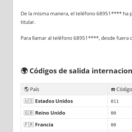
De la misma manera, el teléfono 68951**** ha po
titular.
Para llamar al teléfono 68951****, desde fuera 
🌍
Códigos dе salida internacion
🌎 País
☎️ Código
🇺🇸
Estados Unidos
011
🇬🇧
Reino Unido
00
🇫🇷
Francia
00