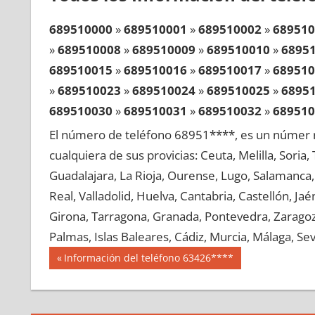
689510000
»
689510001
»
689510002
»
689510
»
689510008
»
689510009
»
689510010
»
6895
689510015
»
689510016
»
689510017
»
689510
»
689510023
»
689510024
»
689510025
»
6895
689510030
»
689510031
»
689510032
»
689510
»
689510038
»
689510039
»
689510040
»
6895
El número de teléfono 68951****, es un númer r
689510045
»
689510046
»
689510047
»
689510
cualquiera de sus provicias: Ceuta, Melilla, Soria
»
689510053
»
689510054
»
689510055
»
6895
Guadalajara, La Rioja, Ourense, Lugo, Salamanca, 
689510060
»
689510061
»
689510062
»
689510
Real, Valladolid, Huelva, Cantabria, Castellón, J
»
689510068
»
689510069
»
689510070
»
6895
Girona, Tarragona, Granada, Pontevedra, Zaragoza
689510075
»
689510076
»
689510077
»
689510
Palmas, Islas Baleares, Cádiz, Murcia, Málaga, Sevi
»
689510083
»
689510084
»
689510085
»
6895
Navegación
68951
Entrada
Información del teléfono 63426****
689510090
»
689510091
»
689510092
»
689510
anterior:
de
»
689510098
»
689510099
»
689510100
»
6895
entradas
689510105
»
689510106
»
689510107
»
689510