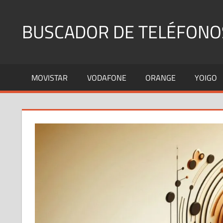
Saltar
al
BUSCADOR DE TELÉFONO
contenido
Identifica
Números
MOVISTAR
VODAFONE
ORANGE
YOIGO
Fijos
y
Móviles