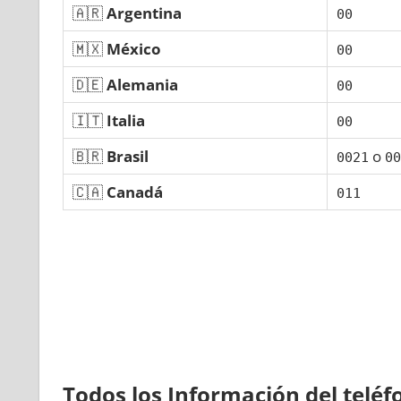
🇦🇷
Argentina
00
🇲🇽
México
00
🇩🇪
Alemania
00
🇮🇹
Italia
00
🇧🇷
Brasil
ο
0021
00
🇨🇦
Canadá
011
Todos los Información del telé