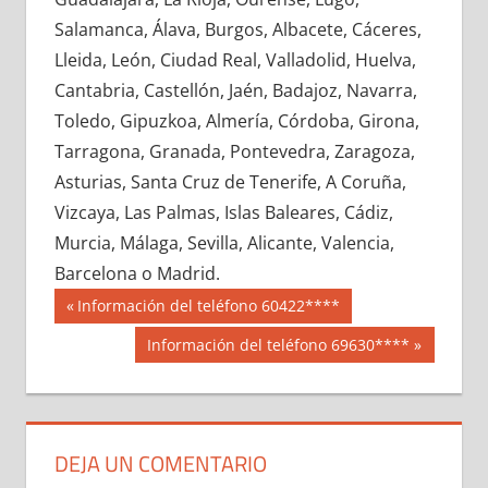
689550033
»
689550034
»
689550035
»
Salamanca, Álava, Burgos, Albacete, Cáceres,
689550036
»
689550037
»
689550038
»
Lleida, León, Ciudad Real, Valladolid, Huelva,
689550039
»
689550040
»
689550041
»
Cantabria, Castellón, Jaén, Badajoz, Navarra,
689550042
»
689550043
»
689550044
»
Toledo, Gipuzkoa, Almería, Córdoba, Girona,
689550045
»
689550046
»
689550047
»
Tarragona, Granada, Pontevedra, Zaragoza,
689550048
»
689550049
»
689550050
»
Asturias, Santa Cruz de Tenerife, A Coruña,
689550051
»
689550052
»
689550053
»
Vizcaya, Las Palmas, Islas Baleares, Cádiz,
689550054
»
689550055
»
689550056
»
Murcia, Málaga, Sevilla, Alicante, Valencia,
689550057
»
689550058
»
689550059
»
Barcelona o Madrid.
689550060
»
689550061
»
689550062
»
Navegación
68955
Entrada
Información del teléfono 60422****
689550063
»
689550064
»
689550065
»
anterior:
de
Siguiente
Información del teléfono 69630****
689550066
»
689550067
»
689550068
»
entrada:
entradas
689550069
»
689550070
»
689550071
»
689550072
»
689550073
»
689550074
»
689550075
»
689550076
»
689550077
»
DEJA UN COMENTARIO
689550078
»
689550079
»
689550080
»