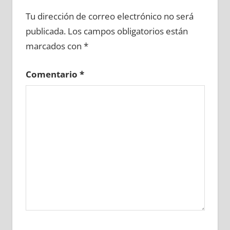
689550081
»
689550082
»
689550083
»
Tu dirección de correo electrónico no será
689550084
»
689550085
»
689550086
»
publicada.
Los campos obligatorios están
689550087
»
689550088
»
689550089
»
marcados con
*
689550090
»
689550091
»
689550092
»
689550093
»
689550094
»
689550095
»
Comentario
*
689550096
»
689550097
»
689550098
»
689550099
»
689550100
»
689550101
»
689550102
»
689550103
»
689550104
»
689550105
»
689550106
»
689550107
»
689550108
»
689550109
»
689550110
»
689550111
»
689550112
»
689550113
»
689550114
»
689550115
»
689550116
»
689550117
»
689550118
»
689550119
»
689550120
»
689550121
»
689550122
»
689550123
»
689550124
»
689550125
»
689550126
»
689550127
»
689550128
»