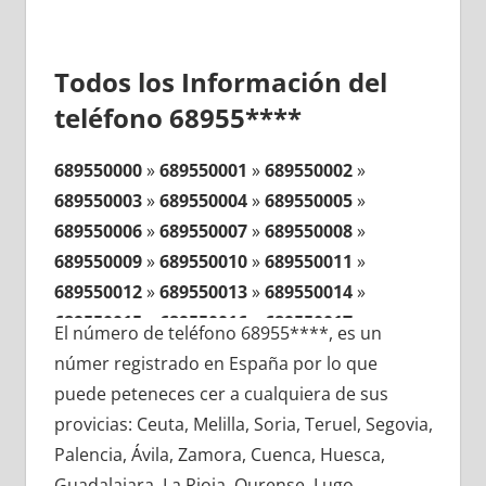
Todos los Información del
teléfono 68955****
689550000
»
689550001
»
689550002
»
689550003
»
689550004
»
689550005
»
689550006
»
689550007
»
689550008
»
689550009
»
689550010
»
689550011
»
689550012
»
689550013
»
689550014
»
689550015
»
689550016
»
689550017
»
El número de teléfono 68955****, es un
689550018
»
689550019
»
689550020
»
númer registrado en España por lo que
689550021
»
689550022
»
689550023
»
puede peteneces cer a cualquiera de sus
689550024
»
689550025
»
689550026
»
provicias: Ceuta, Melilla, Soria, Teruel, Segovia,
689550027
»
689550028
»
689550029
»
Palencia, Ávila, Zamora, Cuenca, Huesca,
689550030
»
689550031
»
689550032
»
Guadalajara, La Rioja, Ourense, Lugo,