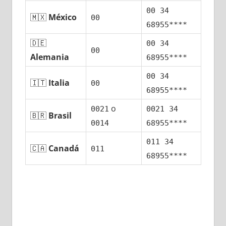
00 34
🇲🇽
México
00
68955****
🇩🇪
00 34
00
Alemania
68955****
00 34
🇮🇹
Italia
00
68955****
ο
0021
0021 34
🇧🇷
Brasil
0014
68955****
011 34
🇨🇦
Canadá
011
68955****