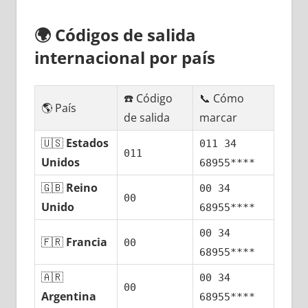
🌍
Códigos dе salida
internacional pοr país
☎️ Código
📞 Cómo
🌎 País
dе salida
marcar
🇺🇸
Estados
011 34
011
Unidos
68955****
🇬🇧
Reino
00 34
00
Unido
68955****
00 34
🇫🇷
Francia
00
68955****
🇦🇷
00 34
00
Argentina
68955****