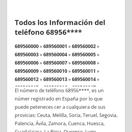
Todos los Información del
teléfono 68956****
689560000
»
689560001
»
689560002
»
689560003
»
689560004
»
689560005
»
689560006
»
689560007
»
689560008
»
689560009
»
689560010
»
689560011
»
689560012
»
689560013
»
689560014
»
689560015
»
689560016
»
689560017
»
El número de teléfono 68956****, es un
689560018
»
689560019
»
689560020
»
númer registrado en España por lo que
689560021
»
689560022
»
689560023
»
puede peteneces cer a cualquiera de sus
689560024
»
689560025
»
689560026
»
provicias: Ceuta, Melilla, Soria, Teruel, Segovia,
689560027
»
689560028
»
689560029
»
Palencia, Ávila, Zamora, Cuenca, Huesca,
689560030
»
689560031
»
689560032
»
Guadalajara, La Rioja, Ourense, Lugo,