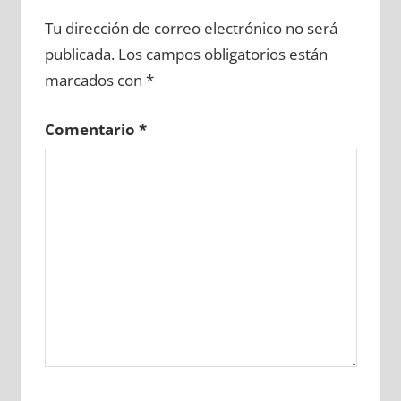
689560081
»
689560082
»
689560083
»
Tu dirección de correo electrónico no será
689560084
»
689560085
»
689560086
»
publicada.
Los campos obligatorios están
689560087
»
689560088
»
689560089
»
marcados con
*
689560090
»
689560091
»
689560092
»
689560093
»
689560094
»
689560095
»
Comentario
*
689560096
»
689560097
»
689560098
»
689560099
»
689560100
»
689560101
»
689560102
»
689560103
»
689560104
»
689560105
»
689560106
»
689560107
»
689560108
»
689560109
»
689560110
»
689560111
»
689560112
»
689560113
»
689560114
»
689560115
»
689560116
»
689560117
»
689560118
»
689560119
»
689560120
»
689560121
»
689560122
»
689560123
»
689560124
»
689560125
»
689560126
»
689560127
»
689560128
»