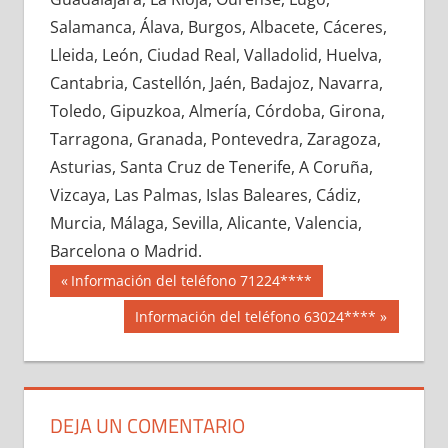
689560033
»
689560034
»
689560035
»
Salamanca, Álava, Burgos, Albacete, Cáceres,
689560036
»
689560037
»
689560038
»
Lleida, León, Ciudad Real, Valladolid, Huelva,
689560039
»
689560040
»
689560041
»
Cantabria, Castellón, Jaén, Badajoz, Navarra,
689560042
»
689560043
»
689560044
»
Toledo, Gipuzkoa, Almería, Córdoba, Girona,
689560045
»
689560046
»
689560047
»
Tarragona, Granada, Pontevedra, Zaragoza,
689560048
»
689560049
»
689560050
»
Asturias, Santa Cruz de Tenerife, A Coruña,
689560051
»
689560052
»
689560053
»
Vizcaya, Las Palmas, Islas Baleares, Cádiz,
689560054
»
689560055
»
689560056
»
Murcia, Málaga, Sevilla, Alicante, Valencia,
689560057
»
689560058
»
689560059
»
Barcelona o Madrid.
689560060
»
689560061
»
689560062
»
Navegación
68956
Entrada
Información del teléfono 71224****
689560063
»
689560064
»
689560065
»
anterior:
de
Siguiente
Información del teléfono 63024****
689560066
»
689560067
»
689560068
»
entrada:
entradas
689560069
»
689560070
»
689560071
»
689560072
»
689560073
»
689560074
»
689560075
»
689560076
»
689560077
»
DEJA UN COMENTARIO
689560078
»
689560079
»
689560080
»