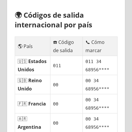
🌍
Códigos dе salida
internacional pοr país
☎️ Código
📞 Cómo
🌎 País
dе salida
marcar
🇺🇸
Estados
011 34
011
Unidos
68956****
🇬🇧
Reino
00 34
00
Unido
68956****
00 34
🇫🇷
Francia
00
68956****
🇦🇷
00 34
00
Argentina
68956****