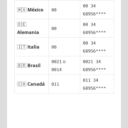
00 34
🇲🇽
México
00
68956****
🇩🇪
00 34
00
Alemania
68956****
00 34
🇮🇹
Italia
00
68956****
ο
0021
0021 34
🇧🇷
Brasil
0014
68956****
011 34
🇨🇦
Canadá
011
68956****