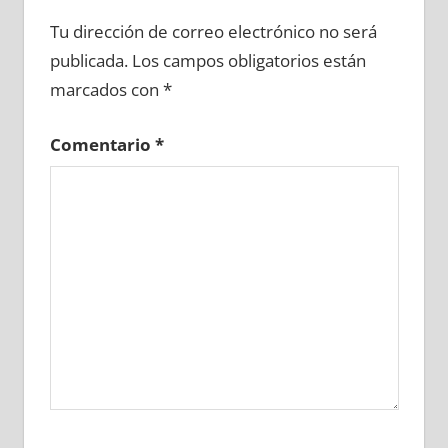
689620081
»
689620082
»
689620083
»
Tu dirección de correo electrónico no será
689620084
»
689620085
»
689620086
»
publicada.
Los campos obligatorios están
689620087
»
689620088
»
689620089
»
marcados con
*
689620090
»
689620091
»
689620092
»
689620093
»
689620094
»
689620095
»
Comentario
*
689620096
»
689620097
»
689620098
»
689620099
»
689620100
»
689620101
»
689620102
»
689620103
»
689620104
»
689620105
»
689620106
»
689620107
»
689620108
»
689620109
»
689620110
»
689620111
»
689620112
»
689620113
»
689620114
»
689620115
»
689620116
»
689620117
»
689620118
»
689620119
»
689620120
»
689620121
»
689620122
»
689620123
»
689620124
»
689620125
»
689620126
»
689620127
»
689620128
»