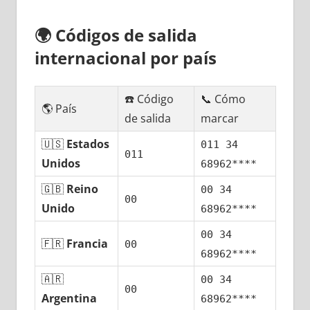
🌍
Códigos dе salida
internacional pοr país
☎️ Código
📞 Cómo
🌎 País
dе salida
marcar
🇺🇸
Estados
011 34
011
Unidos
68962****
🇬🇧
Reino
00 34
00
Unido
68962****
00 34
🇫🇷
Francia
00
68962****
🇦🇷
00 34
00
Argentina
68962****