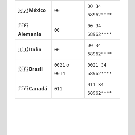
00 34
🇲🇽
México
00
68962****
🇩🇪
00 34
00
Alemania
68962****
00 34
🇮🇹
Italia
00
68962****
ο
0021
0021 34
🇧🇷
Brasil
0014
68962****
011 34
🇨🇦
Canadá
011
68962****