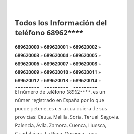
Todos los Información del
teléfono 68962****
689620000
»
689620001
»
689620002
»
689620003
»
689620004
»
689620005
»
689620006
»
689620007
»
689620008
»
689620009
»
689620010
»
689620011
»
689620012
»
689620013
»
689620014
»
689620015
»
689620016
»
689620017
»
El número de teléfono 68962****, es un
689620018
»
689620019
»
689620020
»
númer registrado en España por lo que
689620021
»
689620022
»
689620023
»
puede peteneces cer a cualquiera de sus
689620024
»
689620025
»
689620026
»
provicias: Ceuta, Melilla, Soria, Teruel, Segovia,
689620027
»
689620028
»
689620029
»
Palencia, Ávila, Zamora, Cuenca, Huesca,
689620030
»
689620031
»
689620032
»
Guadalajara, La Rioja, Ourense, Lugo,