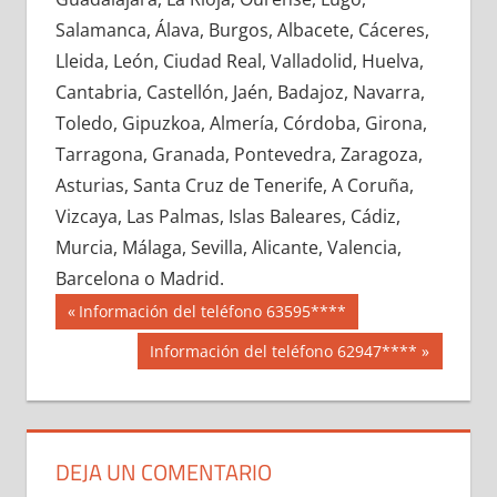
689620033
»
689620034
»
689620035
»
Salamanca, Álava, Burgos, Albacete, Cáceres,
689620036
»
689620037
»
689620038
»
Lleida, León, Ciudad Real, Valladolid, Huelva,
689620039
»
689620040
»
689620041
»
Cantabria, Castellón, Jaén, Badajoz, Navarra,
689620042
»
689620043
»
689620044
»
Toledo, Gipuzkoa, Almería, Córdoba, Girona,
689620045
»
689620046
»
689620047
»
Tarragona, Granada, Pontevedra, Zaragoza,
689620048
»
689620049
»
689620050
»
Asturias, Santa Cruz de Tenerife, A Coruña,
689620051
»
689620052
»
689620053
»
Vizcaya, Las Palmas, Islas Baleares, Cádiz,
689620054
»
689620055
»
689620056
»
Murcia, Málaga, Sevilla, Alicante, Valencia,
689620057
»
689620058
»
689620059
»
Barcelona o Madrid.
689620060
»
689620061
»
689620062
»
Navegación
68962
Entrada
Información del teléfono 63595****
689620063
»
689620064
»
689620065
»
anterior:
de
Siguiente
Información del teléfono 62947****
689620066
»
689620067
»
689620068
»
entrada:
entradas
689620069
»
689620070
»
689620071
»
689620072
»
689620073
»
689620074
»
689620075
»
689620076
»
689620077
»
DEJA UN COMENTARIO
689620078
»
689620079
»
689620080
»