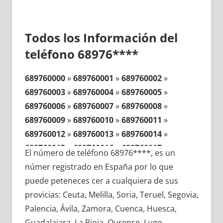
Todos los Información del
teléfono 68976****
689760000
»
689760001
»
689760002
»
689760003
»
689760004
»
689760005
»
689760006
»
689760007
»
689760008
»
689760009
»
689760010
»
689760011
»
689760012
»
689760013
»
689760014
»
689760015
»
689760016
»
689760017
»
El número de teléfono 68976****, es un
689760018
»
689760019
»
689760020
»
númer registrado en España por lo que
689760021
»
689760022
»
689760023
»
puede peteneces cer a cualquiera de sus
689760024
»
689760025
»
689760026
»
provicias: Ceuta, Melilla, Soria, Teruel, Segovia,
689760027
»
689760028
»
689760029
»
Palencia, Ávila, Zamora, Cuenca, Huesca,
689760030
»
689760031
»
689760032
»
Guadalajara, La Rioja, Ourense, Lugo,