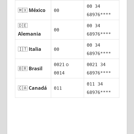
00 34
🇲🇽
México
00
68976****
🇩🇪
00 34
00
Alemania
68976****
00 34
🇮🇹
Italia
00
68976****
ο
0021
0021 34
🇧🇷
Brasil
0014
68976****
011 34
🇨🇦
Canadá
011
68976****