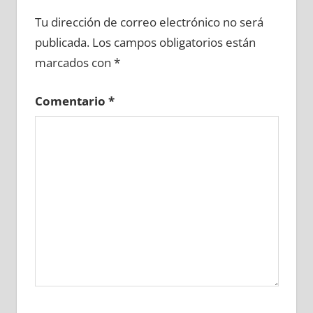
689760081
»
689760082
»
689760083
»
Tu dirección de correo electrónico no será
689760084
»
689760085
»
689760086
»
publicada.
Los campos obligatorios están
689760087
»
689760088
»
689760089
»
marcados con
*
689760090
»
689760091
»
689760092
»
689760093
»
689760094
»
689760095
»
Comentario
*
689760096
»
689760097
»
689760098
»
689760099
»
689760100
»
689760101
»
689760102
»
689760103
»
689760104
»
689760105
»
689760106
»
689760107
»
689760108
»
689760109
»
689760110
»
689760111
»
689760112
»
689760113
»
689760114
»
689760115
»
689760116
»
689760117
»
689760118
»
689760119
»
689760120
»
689760121
»
689760122
»
689760123
»
689760124
»
689760125
»
689760126
»
689760127
»
689760128
»