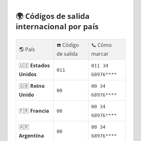
🌍
Códigos dе salida
internacional pοr país
☎️ Código
📞 Cómo
🌎 País
dе salida
marcar
🇺🇸
Estados
011 34
011
Unidos
68976****
🇬🇧
Reino
00 34
00
Unido
68976****
00 34
🇫🇷
Francia
00
68976****
🇦🇷
00 34
00
Argentina
68976****