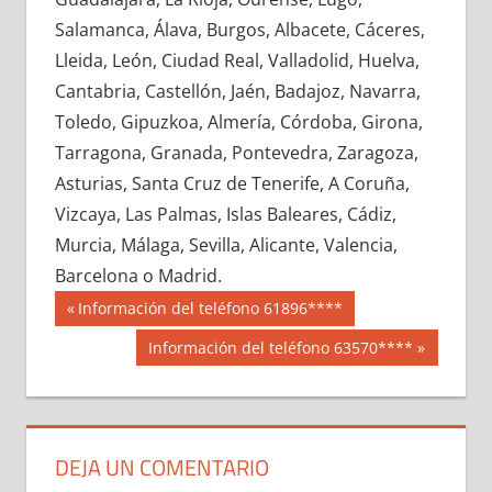
689760033
»
689760034
»
689760035
»
Salamanca, Álava, Burgos, Albacete, Cáceres,
689760036
»
689760037
»
689760038
»
Lleida, León, Ciudad Real, Valladolid, Huelva,
689760039
»
689760040
»
689760041
»
Cantabria, Castellón, Jaén, Badajoz, Navarra,
689760042
»
689760043
»
689760044
»
Toledo, Gipuzkoa, Almería, Córdoba, Girona,
689760045
»
689760046
»
689760047
»
Tarragona, Granada, Pontevedra, Zaragoza,
689760048
»
689760049
»
689760050
»
Asturias, Santa Cruz de Tenerife, A Coruña,
689760051
»
689760052
»
689760053
»
Vizcaya, Las Palmas, Islas Baleares, Cádiz,
689760054
»
689760055
»
689760056
»
Murcia, Málaga, Sevilla, Alicante, Valencia,
689760057
»
689760058
»
689760059
»
Barcelona o Madrid.
689760060
»
689760061
»
689760062
»
Navegación
68976
Entrada
Información del teléfono 61896****
689760063
»
689760064
»
689760065
»
anterior:
de
Siguiente
Información del teléfono 63570****
689760066
»
689760067
»
689760068
»
entrada:
entradas
689760069
»
689760070
»
689760071
»
689760072
»
689760073
»
689760074
»
689760075
»
689760076
»
689760077
»
DEJA UN COMENTARIO
689760078
»
689760079
»
689760080
»