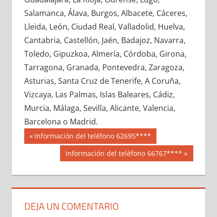
690190033
»
690190034
»
690190035
»
Salamanca, Álava, Burgos, Albacete, Cáceres,
690190036
»
690190037
»
690190038
»
Lleida, León, Ciudad Real, Valladolid, Huelva,
690190039
»
690190040
»
690190041
»
Cantabria, Castellón, Jaén, Badajoz, Navarra,
690190042
»
690190043
»
690190044
»
Toledo, Gipuzkoa, Almería, Córdoba, Girona,
690190045
»
690190046
»
690190047
»
Tarragona, Granada, Pontevedra, Zaragoza,
690190048
»
690190049
»
690190050
»
Asturias, Santa Cruz de Tenerife, A Coruña,
690190051
»
690190052
»
690190053
»
Vizcaya, Las Palmas, Islas Baleares, Cádiz,
690190054
»
690190055
»
690190056
»
Murcia, Málaga, Sevilla, Alicante, Valencia,
690190057
»
690190058
»
690190059
»
Barcelona o Madrid.
690190060
»
690190061
»
690190062
»
Navegación
69019
Entrada
Información del teléfono 62695****
690190063
»
690190064
»
690190065
»
anterior:
de
Siguiente
Información del teléfono 66767****
690190066
»
690190067
»
690190068
»
entrada:
entradas
690190069
»
690190070
»
690190071
»
690190072
»
690190073
»
690190074
»
690190075
»
690190076
»
690190077
»
DEJA UN COMENTARIO
690190078
»
690190079
»
690190080
»