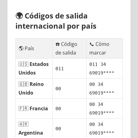
🌍
Códigos dе salida
internacional pοr país
☎️ Código
📞 Cómo
🌎 País
dе salida
marcar
🇺🇸
Estados
011 34
011
Unidos
69019****
🇬🇧
Reino
00 34
00
Unido
69019****
00 34
🇫🇷
Francia
00
69019****
🇦🇷
00 34
00
Argentina
69019****