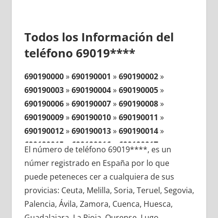
Todos los Información del
teléfono 69019****
690190000
»
690190001
»
690190002
»
690190003
»
690190004
»
690190005
»
690190006
»
690190007
»
690190008
»
690190009
»
690190010
»
690190011
»
690190012
»
690190013
»
690190014
»
690190015
»
690190016
»
690190017
»
El número de teléfono 69019****, es un
690190018
»
690190019
»
690190020
»
númer registrado en España por lo que
690190021
»
690190022
»
690190023
»
puede peteneces cer a cualquiera de sus
690190024
»
690190025
»
690190026
»
provicias: Ceuta, Melilla, Soria, Teruel, Segovia,
690190027
»
690190028
»
690190029
»
Palencia, Ávila, Zamora, Cuenca, Huesca,
690190030
»
690190031
»
690190032
»
Guadalajara, La Rioja, Ourense, Lugo,