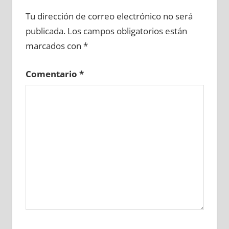
690190081
»
690190082
»
690190083
»
Tu dirección de correo electrónico no será
690190084
»
690190085
»
690190086
»
publicada.
Los campos obligatorios están
690190087
»
690190088
»
690190089
»
marcados con
*
690190090
»
690190091
»
690190092
»
690190093
»
690190094
»
690190095
»
Comentario
*
690190096
»
690190097
»
690190098
»
690190099
»
690190100
»
690190101
»
690190102
»
690190103
»
690190104
»
690190105
»
690190106
»
690190107
»
690190108
»
690190109
»
690190110
»
690190111
»
690190112
»
690190113
»
690190114
»
690190115
»
690190116
»
690190117
»
690190118
»
690190119
»
690190120
»
690190121
»
690190122
»
690190123
»
690190124
»
690190125
»
690190126
»
690190127
»
690190128
»