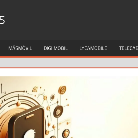
S
MÁSMÓVIL
DIGI MOBIL
LYCAMOBILE
TELECAB