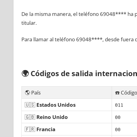
De la misma manera, el teléfono 69048**** ha po
titular.
Para llamar al teléfono 69048****, desde fuera 
🌍
Códigos dе salida internacion
🌎 País
☎️ Código
🇺🇸
Estados Unidos
011
🇬🇧
Reino Unido
00
🇫🇷
Francia
00