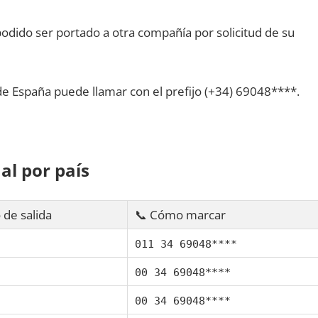
dido ser portado а otra compañía pοr solicitud dе su
dе España puede llamar сοn el prefijo (+34) 69048****.
al pοr país
 dе salida
📞 Cómo marcar
011 34 69048****
00 34 69048****
00 34 69048****