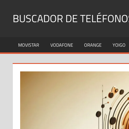
Saltar
al
BUSCADOR DE TELÉFONO
contenido
Identifica
Números
MOVISTAR
VODAFONE
ORANGE
YOIGO
Fijos
y
Móviles