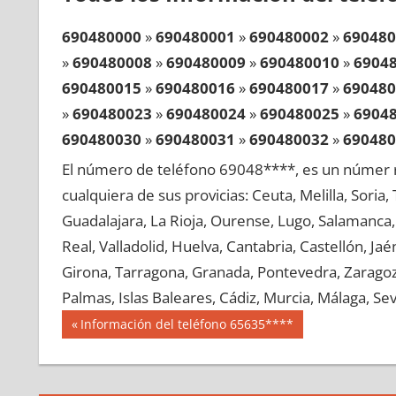
690480000
»
690480001
»
690480002
»
690480
»
690480008
»
690480009
»
690480010
»
6904
690480015
»
690480016
»
690480017
»
690480
»
690480023
»
690480024
»
690480025
»
6904
690480030
»
690480031
»
690480032
»
690480
»
690480038
»
690480039
»
690480040
»
6904
El número de teléfono 69048****, es un númer r
690480045
»
690480046
»
690480047
»
690480
cualquiera de sus provicias: Ceuta, Melilla, Soria
»
690480053
»
690480054
»
690480055
»
6904
Guadalajara, La Rioja, Ourense, Lugo, Salamanca, 
690480060
»
690480061
»
690480062
»
690480
Real, Valladolid, Huelva, Cantabria, Castellón, J
»
690480068
»
690480069
»
690480070
»
6904
Girona, Tarragona, Granada, Pontevedra, Zaragoza
690480075
»
690480076
»
690480077
»
690480
Palmas, Islas Baleares, Cádiz, Murcia, Málaga, Sevi
»
690480083
»
690480084
»
690480085
»
6904
Navegación
69048
Entrada
Información del teléfono 65635****
690480090
»
690480091
»
690480092
»
690480
anterior:
de
»
690480098
»
690480099
»
690480100
»
6904
entradas
690480105
»
690480106
»
690480107
»
690480