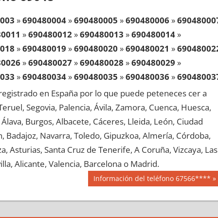
003
»
690480004
»
690480005
»
690480006
»
69048000
80011
»
690480012
»
690480013
»
690480014
»
018
»
690480019
»
690480020
»
690480021
»
69048002
80026
»
690480027
»
690480028
»
690480029
»
033
»
690480034
»
690480035
»
690480036
»
69048003
80041
»
690480042
»
690480043
»
690480044
»
egistrado en España por lo que puede peteneces cer a
048
»
690480049
»
690480050
»
690480051
»
69048005
, Teruel, Segovia, Palencia, Ávila, Zamora, Cuenca, Huesca,
80056
»
690480057
»
690480058
»
690480059
»
Álava, Burgos, Albacete, Cáceres, Lleida, León, Ciudad
063
»
690480064
»
690480065
»
690480066
»
69048006
aén, Badajoz, Navarra, Toledo, Gipuzkoa, Almería, Córdoba,
80071
»
690480072
»
690480073
»
690480074
»
, Asturias, Santa Cruz de Tenerife, A Coruña, Vizcaya, Las
078
»
690480079
»
690480080
»
690480081
»
69048008
lla, Alicante, Valencia, Barcelona o Madrid.
80086
»
690480087
»
690480088
»
690480089
»
Siguiente
Información del teléfono 67566****
093
»
690480094
»
690480095
»
690480096
»
69048009
entrada:
80101
»
690480102
»
690480103
»
690480104
»
108
»
690480109
»
690480110
»
690480111
»
69048011