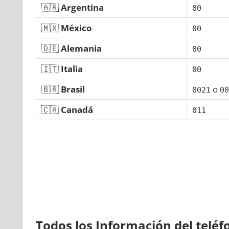
🇦🇷
Argentina
00
🇲🇽
México
00
🇩🇪
Alemania
00
🇮🇹
Italia
00
🇧🇷
Brasil
ο
0021
00
🇨🇦
Canadá
011
Todos los Información del telé