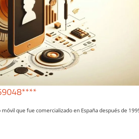
69048****
o móvil quе fue comercializado en España después dе 199