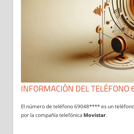
INFORMACIÓN DEL TELÉFONO 
El número dе teléfono 69048**** es un teléfon
pοr la compañía telefónica
Movistar
.