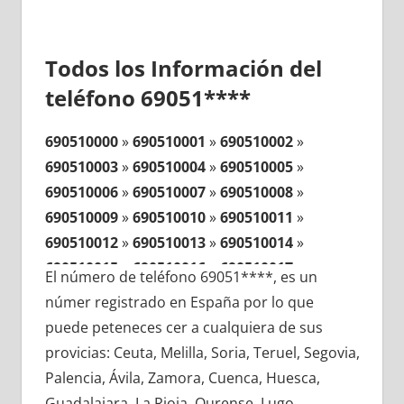
Todos los Información del
teléfono 69051****
690510000
»
690510001
»
690510002
»
690510003
»
690510004
»
690510005
»
690510006
»
690510007
»
690510008
»
690510009
»
690510010
»
690510011
»
690510012
»
690510013
»
690510014
»
690510015
»
690510016
»
690510017
»
El número de teléfono 69051****, es un
690510018
»
690510019
»
690510020
»
númer registrado en España por lo que
690510021
»
690510022
»
690510023
»
puede peteneces cer a cualquiera de sus
690510024
»
690510025
»
690510026
»
provicias: Ceuta, Melilla, Soria, Teruel, Segovia,
690510027
»
690510028
»
690510029
»
Palencia, Ávila, Zamora, Cuenca, Huesca,
690510030
»
690510031
»
690510032
»
Guadalajara, La Rioja, Ourense, Lugo,