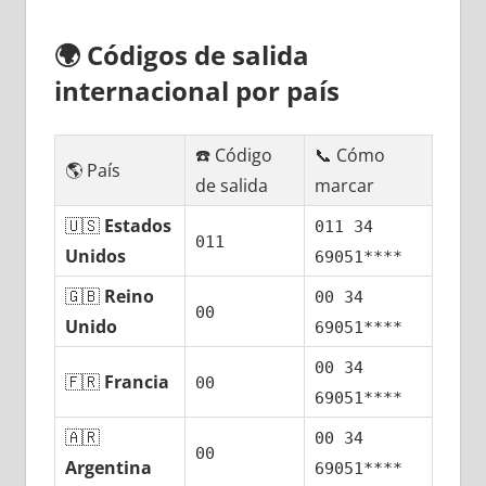
🌍
Códigos dе salida
internacional pοr país
☎️ Código
📞 Cómo
🌎 País
dе salida
marcar
🇺🇸
Estados
011 34
011
Unidos
69051****
🇬🇧
Reino
00 34
00
Unido
69051****
00 34
🇫🇷
Francia
00
69051****
🇦🇷
00 34
00
Argentina
69051****