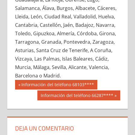
690510033
»
690510034
»
690510035
»
Salamanca, Álava, Burgos, Albacete, Cáceres,
690510036
»
690510037
»
690510038
»
Lleida, León, Ciudad Real, Valladolid, Huelva,
690510039
»
690510040
»
690510041
»
Cantabria, Castellón, Jaén, Badajoz, Navarra,
690510042
»
690510043
»
690510044
»
Toledo, Gipuzkoa, Almería, Córdoba, Girona,
690510045
»
690510046
»
690510047
»
Tarragona, Granada, Pontevedra, Zaragoza,
690510048
»
690510049
»
690510050
»
Asturias, Santa Cruz de Tenerife, A Coruña,
690510051
»
690510052
»
690510053
»
Vizcaya, Las Palmas, Islas Baleares, Cádiz,
690510054
»
690510055
»
690510056
»
Murcia, Málaga, Sevilla, Alicante, Valencia,
690510057
»
690510058
»
690510059
»
Barcelona o Madrid.
690510060
»
690510061
»
690510062
»
Navegación
69051
Entrada
Información del teléfono 68103****
690510063
»
690510064
»
690510065
»
anterior:
de
Siguiente
Información del teléfono 66287****
690510066
»
690510067
»
690510068
»
entrada:
entradas
690510069
»
690510070
»
690510071
»
690510072
»
690510073
»
690510074
»
690510075
»
690510076
»
690510077
»
DEJA UN COMENTARIO
690510078
»
690510079
»
690510080
»