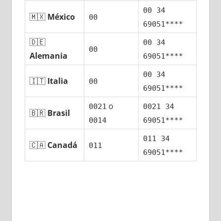
00 34
🇲🇽
México
00
69051****
🇩🇪
00 34
00
Alemania
69051****
00 34
🇮🇹
Italia
00
69051****
ο
0021
0021 34
🇧🇷
Brasil
0014
69051****
011 34
🇨🇦
Canadá
011
69051****