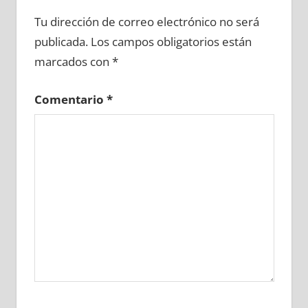
690510081
»
690510082
»
690510083
»
Tu dirección de correo electrónico no será
690510084
»
690510085
»
690510086
»
publicada.
Los campos obligatorios están
690510087
»
690510088
»
690510089
»
marcados con
*
690510090
»
690510091
»
690510092
»
690510093
»
690510094
»
690510095
»
Comentario
*
690510096
»
690510097
»
690510098
»
690510099
»
690510100
»
690510101
»
690510102
»
690510103
»
690510104
»
690510105
»
690510106
»
690510107
»
690510108
»
690510109
»
690510110
»
690510111
»
690510112
»
690510113
»
690510114
»
690510115
»
690510116
»
690510117
»
690510118
»
690510119
»
690510120
»
690510121
»
690510122
»
690510123
»
690510124
»
690510125
»
690510126
»
690510127
»
690510128
»