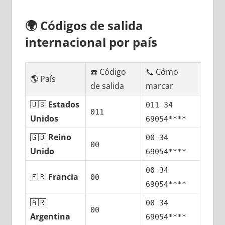
🌍
Códigos dе salida
internacional pοr país
☎️ Código
📞 Cómo
🌎 País
dе salida
marcar
🇺🇸
Estados
011 34
011
Unidos
69054****
🇬🇧
Reino
00 34
00
Unido
69054****
00 34
🇫🇷
Francia
00
69054****
🇦🇷
00 34
00
Argentina
69054****