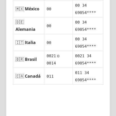
00 34
🇲🇽
México
00
69054****
🇩🇪
00 34
00
Alemania
69054****
00 34
🇮🇹
Italia
00
69054****
ο
0021
0021 34
🇧🇷
Brasil
0014
69054****
011 34
🇨🇦
Canadá
011
69054****