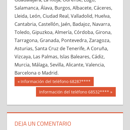
690540033
»
690540034
»
690540035
»
Salamanca, Álava, Burgos, Albacete, Cáceres,
690540036
»
690540037
»
690540038
»
Lleida, León, Ciudad Real, Valladolid, Huelva,
690540039
»
690540040
»
690540041
»
Cantabria, Castellón, Jaén, Badajoz, Navarra,
690540042
»
690540043
»
690540044
»
Toledo, Gipuzkoa, Almería, Córdoba, Girona,
690540045
»
690540046
»
690540047
»
Tarragona, Granada, Pontevedra, Zaragoza,
690540048
»
690540049
»
690540050
»
Asturias, Santa Cruz de Tenerife, A Coruña,
690540051
»
690540052
»
690540053
»
Vizcaya, Las Palmas, Islas Baleares, Cádiz,
690540054
»
690540055
»
690540056
»
Murcia, Málaga, Sevilla, Alicante, Valencia,
690540057
»
690540058
»
690540059
»
Barcelona o Madrid.
690540060
»
690540061
»
690540062
»
Navegación
69054
Entrada
Información del teléfono 68287****
690540063
»
690540064
»
690540065
»
anterior:
de
Siguiente
Información del teléfono 68532****
690540066
»
690540067
»
690540068
»
entrada:
entradas
690540069
»
690540070
»
690540071
»
690540072
»
690540073
»
690540074
»
690540075
»
690540076
»
690540077
»
DEJA UN COMENTARIO
690540078
»
690540079
»
690540080
»