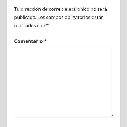
690540081
»
690540082
»
690540083
»
Tu dirección de correo electrónico no será
690540084
»
690540085
»
690540086
»
publicada.
Los campos obligatorios están
690540087
»
690540088
»
690540089
»
marcados con
*
690540090
»
690540091
»
690540092
»
690540093
»
690540094
»
690540095
»
Comentario
*
690540096
»
690540097
»
690540098
»
690540099
»
690540100
»
690540101
»
690540102
»
690540103
»
690540104
»
690540105
»
690540106
»
690540107
»
690540108
»
690540109
»
690540110
»
690540111
»
690540112
»
690540113
»
690540114
»
690540115
»
690540116
»
690540117
»
690540118
»
690540119
»
690540120
»
690540121
»
690540122
»
690540123
»
690540124
»
690540125
»
690540126
»
690540127
»
690540128
»