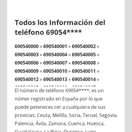
Todos los Información del
teléfono 69054****
690540000
»
690540001
»
690540002
»
690540003
»
690540004
»
690540005
»
690540006
»
690540007
»
690540008
»
690540009
»
690540010
»
690540011
»
690540012
»
690540013
»
690540014
»
690540015
»
690540016
»
690540017
»
El número de teléfono 69054****, es un
690540018
»
690540019
»
690540020
»
númer registrado en España por lo que
690540021
»
690540022
»
690540023
»
puede peteneces cer a cualquiera de sus
690540024
»
690540025
»
690540026
»
provicias: Ceuta, Melilla, Soria, Teruel, Segovia,
690540027
»
690540028
»
690540029
»
Palencia, Ávila, Zamora, Cuenca, Huesca,
690540030
»
690540031
»
690540032
»
Guadalajara, La Rioja, Ourense, Lugo,