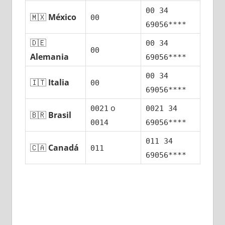
00 34
🇲🇽
México
00
69056****
🇩🇪
00 34
00
Alemania
69056****
00 34
🇮🇹
Italia
00
69056****
ο
0021
0021 34
🇧🇷
Brasil
0014
69056****
011 34
🇨🇦
Canadá
011
69056****