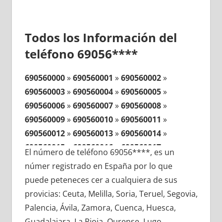
Todos los Información del
teléfono 69056****
690560000
»
690560001
»
690560002
»
690560003
»
690560004
»
690560005
»
690560006
»
690560007
»
690560008
»
690560009
»
690560010
»
690560011
»
690560012
»
690560013
»
690560014
»
690560015
»
690560016
»
690560017
»
El número de teléfono 69056****, es un
690560018
»
690560019
»
690560020
»
númer registrado en España por lo que
690560021
»
690560022
»
690560023
»
puede peteneces cer a cualquiera de sus
690560024
»
690560025
»
690560026
»
provicias: Ceuta, Melilla, Soria, Teruel, Segovia,
690560027
»
690560028
»
690560029
»
Palencia, Ávila, Zamora, Cuenca, Huesca,
690560030
»
690560031
»
690560032
»
Guadalajara, La Rioja, Ourense, Lugo,