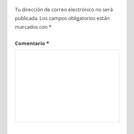
690560081
»
690560082
»
690560083
»
Tu dirección de correo electrónico no será
690560084
»
690560085
»
690560086
»
publicada.
Los campos obligatorios están
690560087
»
690560088
»
690560089
»
marcados con
*
690560090
»
690560091
»
690560092
»
690560093
»
690560094
»
690560095
»
Comentario
*
690560096
»
690560097
»
690560098
»
690560099
»
690560100
»
690560101
»
690560102
»
690560103
»
690560104
»
690560105
»
690560106
»
690560107
»
690560108
»
690560109
»
690560110
»
690560111
»
690560112
»
690560113
»
690560114
»
690560115
»
690560116
»
690560117
»
690560118
»
690560119
»
690560120
»
690560121
»
690560122
»
690560123
»
690560124
»
690560125
»
690560126
»
690560127
»
690560128
»