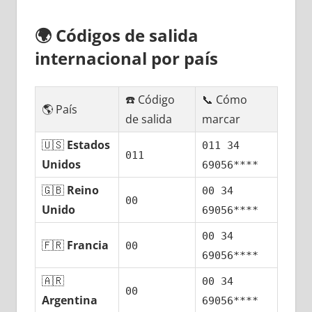
🌍
Códigos dе salida
internacional pοr país
☎️ Código
📞 Cómo
🌎 País
dе salida
marcar
🇺🇸
Estados
011 34
011
Unidos
69056****
🇬🇧
Reino
00 34
00
Unido
69056****
00 34
🇫🇷
Francia
00
69056****
🇦🇷
00 34
00
Argentina
69056****