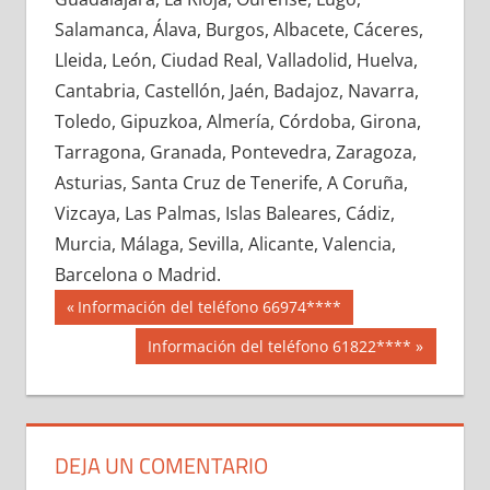
690560033
»
690560034
»
690560035
»
Salamanca, Álava, Burgos, Albacete, Cáceres,
690560036
»
690560037
»
690560038
»
Lleida, León, Ciudad Real, Valladolid, Huelva,
690560039
»
690560040
»
690560041
»
Cantabria, Castellón, Jaén, Badajoz, Navarra,
690560042
»
690560043
»
690560044
»
Toledo, Gipuzkoa, Almería, Córdoba, Girona,
690560045
»
690560046
»
690560047
»
Tarragona, Granada, Pontevedra, Zaragoza,
690560048
»
690560049
»
690560050
»
Asturias, Santa Cruz de Tenerife, A Coruña,
690560051
»
690560052
»
690560053
»
Vizcaya, Las Palmas, Islas Baleares, Cádiz,
690560054
»
690560055
»
690560056
»
Murcia, Málaga, Sevilla, Alicante, Valencia,
690560057
»
690560058
»
690560059
»
Barcelona o Madrid.
690560060
»
690560061
»
690560062
»
Navegación
69056
Entrada
Información del teléfono 66974****
690560063
»
690560064
»
690560065
»
anterior:
de
Siguiente
Información del teléfono 61822****
690560066
»
690560067
»
690560068
»
entrada:
entradas
690560069
»
690560070
»
690560071
»
690560072
»
690560073
»
690560074
»
690560075
»
690560076
»
690560077
»
DEJA UN COMENTARIO
690560078
»
690560079
»
690560080
»