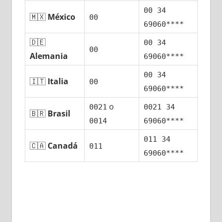
00 34
🇲🇽
México
00
69060****
🇩🇪
00 34
00
Alemania
69060****
00 34
🇮🇹
Italia
00
69060****
ο
0021
0021 34
🇧🇷
Brasil
0014
69060****
011 34
🇨🇦
Canadá
011
69060****