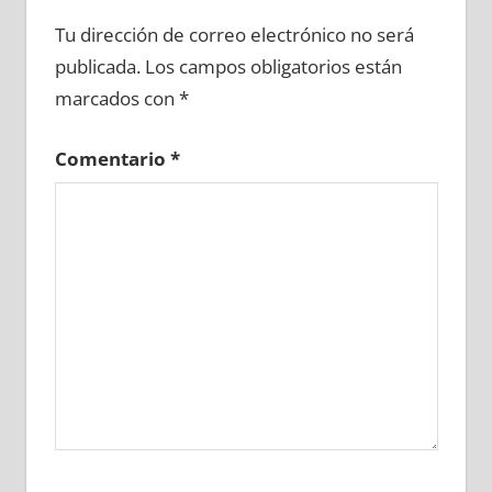
690600081
»
690600082
»
690600083
»
Tu dirección de correo electrónico no será
690600084
»
690600085
»
690600086
»
publicada.
Los campos obligatorios están
690600087
»
690600088
»
690600089
»
marcados con
*
690600090
»
690600091
»
690600092
»
690600093
»
690600094
»
690600095
»
Comentario
*
690600096
»
690600097
»
690600098
»
690600099
»
690600100
»
690600101
»
690600102
»
690600103
»
690600104
»
690600105
»
690600106
»
690600107
»
690600108
»
690600109
»
690600110
»
690600111
»
690600112
»
690600113
»
690600114
»
690600115
»
690600116
»
690600117
»
690600118
»
690600119
»
690600120
»
690600121
»
690600122
»
690600123
»
690600124
»
690600125
»
690600126
»
690600127
»
690600128
»