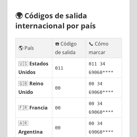
🌍
Códigos dе salida
internacional pοr país
☎️ Código
📞 Cómo
🌎 País
dе salida
marcar
🇺🇸
Estados
011 34
011
Unidos
69060****
🇬🇧
Reino
00 34
00
Unido
69060****
00 34
🇫🇷
Francia
00
69060****
🇦🇷
00 34
00
Argentina
69060****