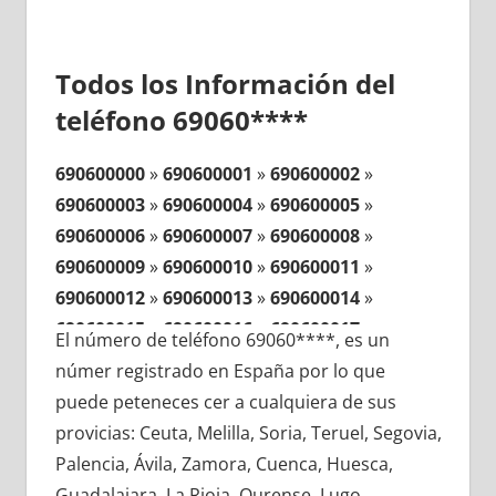
Todos los Información del
teléfono 69060****
690600000
»
690600001
»
690600002
»
690600003
»
690600004
»
690600005
»
690600006
»
690600007
»
690600008
»
690600009
»
690600010
»
690600011
»
690600012
»
690600013
»
690600014
»
690600015
»
690600016
»
690600017
»
El número de teléfono 69060****, es un
690600018
»
690600019
»
690600020
»
númer registrado en España por lo que
690600021
»
690600022
»
690600023
»
puede peteneces cer a cualquiera de sus
690600024
»
690600025
»
690600026
»
provicias: Ceuta, Melilla, Soria, Teruel, Segovia,
690600027
»
690600028
»
690600029
»
Palencia, Ávila, Zamora, Cuenca, Huesca,
690600030
»
690600031
»
690600032
»
Guadalajara, La Rioja, Ourense, Lugo,