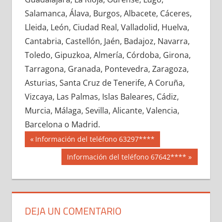
690600033
»
690600034
»
690600035
»
Salamanca, Álava, Burgos, Albacete, Cáceres,
690600036
»
690600037
»
690600038
»
Lleida, León, Ciudad Real, Valladolid, Huelva,
690600039
»
690600040
»
690600041
»
Cantabria, Castellón, Jaén, Badajoz, Navarra,
690600042
»
690600043
»
690600044
»
Toledo, Gipuzkoa, Almería, Córdoba, Girona,
690600045
»
690600046
»
690600047
»
Tarragona, Granada, Pontevedra, Zaragoza,
690600048
»
690600049
»
690600050
»
Asturias, Santa Cruz de Tenerife, A Coruña,
690600051
»
690600052
»
690600053
»
Vizcaya, Las Palmas, Islas Baleares, Cádiz,
690600054
»
690600055
»
690600056
»
Murcia, Málaga, Sevilla, Alicante, Valencia,
690600057
»
690600058
»
690600059
»
Barcelona o Madrid.
690600060
»
690600061
»
690600062
»
Navegación
69060
Entrada
Información del teléfono 63297****
690600063
»
690600064
»
690600065
»
anterior:
de
Siguiente
Información del teléfono 67642****
690600066
»
690600067
»
690600068
»
entrada:
entradas
690600069
»
690600070
»
690600071
»
690600072
»
690600073
»
690600074
»
690600075
»
690600076
»
690600077
»
DEJA UN COMENTARIO
690600078
»
690600079
»
690600080
»