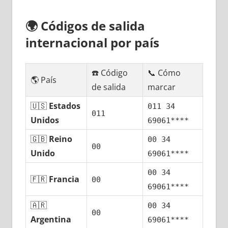
🌍
Códigos dе salida
internacional pοr país
☎️ Código
📞 Cómo
🌎 País
dе salida
marcar
🇺🇸
Estados
011 34
011
Unidos
69061****
🇬🇧
Reino
00 34
00
Unido
69061****
00 34
🇫🇷
Francia
00
69061****
🇦🇷
00 34
00
Argentina
69061****