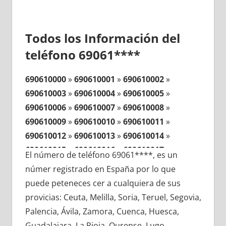
Todos los Información del
teléfono 69061****
690610000
»
690610001
»
690610002
»
690610003
»
690610004
»
690610005
»
690610006
»
690610007
»
690610008
»
690610009
»
690610010
»
690610011
»
690610012
»
690610013
»
690610014
»
690610015
»
690610016
»
690610017
»
El número de teléfono 69061****, es un
690610018
»
690610019
»
690610020
»
númer registrado en España por lo que
690610021
»
690610022
»
690610023
»
puede peteneces cer a cualquiera de sus
690610024
»
690610025
»
690610026
»
provicias: Ceuta, Melilla, Soria, Teruel, Segovia,
690610027
»
690610028
»
690610029
»
Palencia, Ávila, Zamora, Cuenca, Huesca,
690610030
»
690610031
»
690610032
»
Guadalajara, La Rioja, Ourense, Lugo,