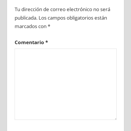
690610081
»
690610082
»
690610083
»
Tu dirección de correo electrónico no será
690610084
»
690610085
»
690610086
»
publicada.
Los campos obligatorios están
690610087
»
690610088
»
690610089
»
marcados con
*
690610090
»
690610091
»
690610092
»
690610093
»
690610094
»
690610095
»
Comentario
*
690610096
»
690610097
»
690610098
»
690610099
»
690610100
»
690610101
»
690610102
»
690610103
»
690610104
»
690610105
»
690610106
»
690610107
»
690610108
»
690610109
»
690610110
»
690610111
»
690610112
»
690610113
»
690610114
»
690610115
»
690610116
»
690610117
»
690610118
»
690610119
»
690610120
»
690610121
»
690610122
»
690610123
»
690610124
»
690610125
»
690610126
»
690610127
»
690610128
»