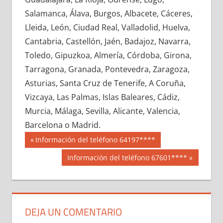
690610033
»
690610034
»
690610035
»
Salamanca, Álava, Burgos, Albacete, Cáceres,
690610036
»
690610037
»
690610038
»
Lleida, León, Ciudad Real, Valladolid, Huelva,
690610039
»
690610040
»
690610041
»
Cantabria, Castellón, Jaén, Badajoz, Navarra,
690610042
»
690610043
»
690610044
»
Toledo, Gipuzkoa, Almería, Córdoba, Girona,
690610045
»
690610046
»
690610047
»
Tarragona, Granada, Pontevedra, Zaragoza,
690610048
»
690610049
»
690610050
»
Asturias, Santa Cruz de Tenerife, A Coruña,
690610051
»
690610052
»
690610053
»
Vizcaya, Las Palmas, Islas Baleares, Cádiz,
690610054
»
690610055
»
690610056
»
Murcia, Málaga, Sevilla, Alicante, Valencia,
690610057
»
690610058
»
690610059
»
Barcelona o Madrid.
690610060
»
690610061
»
690610062
»
Navegación
69061
Entrada
Información del teléfono 64197****
690610063
»
690610064
»
690610065
»
anterior:
de
Siguiente
Información del teléfono 67601****
690610066
»
690610067
»
690610068
»
entrada:
entradas
690610069
»
690610070
»
690610071
»
690610072
»
690610073
»
690610074
»
690610075
»
690610076
»
690610077
»
DEJA UN COMENTARIO
690610078
»
690610079
»
690610080
»