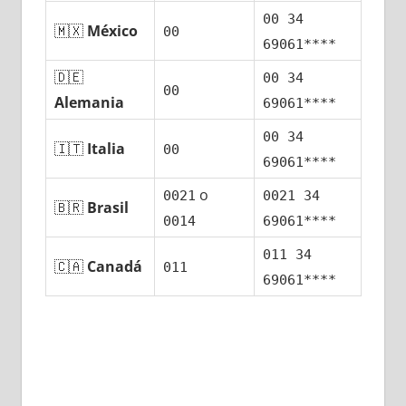
00 34
🇲🇽
México
00
69061****
🇩🇪
00 34
00
Alemania
69061****
00 34
🇮🇹
Italia
00
69061****
ο
0021
0021 34
🇧🇷
Brasil
0014
69061****
011 34
🇨🇦
Canadá
011
69061****