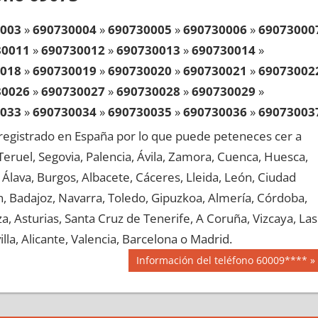
003
»
690730004
»
690730005
»
690730006
»
69073000
30011
»
690730012
»
690730013
»
690730014
»
018
»
690730019
»
690730020
»
690730021
»
69073002
30026
»
690730027
»
690730028
»
690730029
»
033
»
690730034
»
690730035
»
690730036
»
69073003
30041
»
690730042
»
690730043
»
690730044
»
egistrado en España por lo que puede peteneces cer a
048
»
690730049
»
690730050
»
690730051
»
69073005
, Teruel, Segovia, Palencia, Ávila, Zamora, Cuenca, Huesca,
30056
»
690730057
»
690730058
»
690730059
»
Álava, Burgos, Albacete, Cáceres, Lleida, León, Ciudad
063
»
690730064
»
690730065
»
690730066
»
69073006
aén, Badajoz, Navarra, Toledo, Gipuzkoa, Almería, Córdoba,
30071
»
690730072
»
690730073
»
690730074
»
, Asturias, Santa Cruz de Tenerife, A Coruña, Vizcaya, Las
078
»
690730079
»
690730080
»
690730081
»
69073008
lla, Alicante, Valencia, Barcelona o Madrid.
30086
»
690730087
»
690730088
»
690730089
»
Siguiente
Información del teléfono 60009****
093
»
690730094
»
690730095
»
690730096
»
69073009
entrada:
30101
»
690730102
»
690730103
»
690730104
»
108
»
690730109
»
690730110
»
690730111
»
69073011