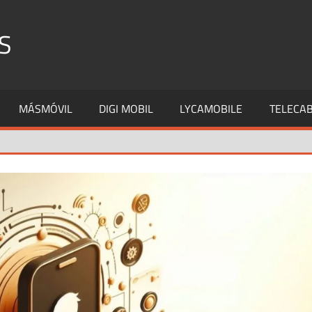
S
MÁSMÓVIL
DIGI MOBIL
LYCAMOBILE
TELECAB