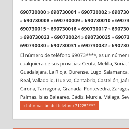
690730000
»
690730001
»
690730002
»
690730
»
690730008
»
690730009
»
690730010
»
6907
690730015
»
690730016
»
690730017
»
690730
»
690730023
»
690730024
»
690730025
»
6907
690730030
»
690730031
»
690730032
»
690730
»
690730038
»
690730039
»
690730040
»
6907
El número de teléfono 69073****, es un númer r
690730045
»
690730046
»
690730047
»
690730
cualquiera de sus provicias: Ceuta, Melilla, Soria
»
690730053
»
690730054
»
690730055
»
6907
Guadalajara, La Rioja, Ourense, Lugo, Salamanca, 
690730060
»
690730061
»
690730062
»
690730
Real, Valladolid, Huelva, Cantabria, Castellón, J
»
690730068
»
690730069
»
690730070
»
6907
Girona, Tarragona, Granada, Pontevedra, Zaragoza
690730075
»
690730076
»
690730077
»
690730
Palmas, Islas Baleares, Cádiz, Murcia, Málaga, Sevi
»
690730083
»
690730084
»
690730085
»
6907
Navegación
69073
Entrada
Información del teléfono 71225****
690730090
»
690730091
»
690730092
»
690730
anterior:
de
»
690730098
»
690730099
»
690730100
»
6907
entradas
690730105
»
690730106
»
690730107
»
690730