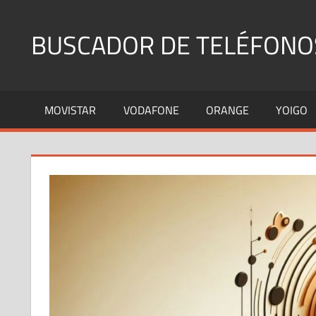
Saltar
al
BUSCADOR DE TELÉFONO
contenido
Identifica
Números
MOVISTAR
VODAFONE
ORANGE
YOIGO
Fijos
y
Móviles