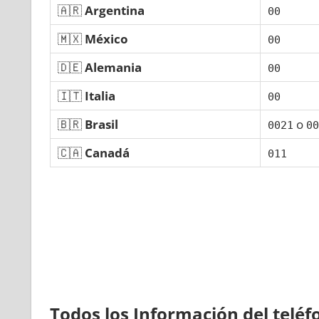
🇦🇷
Argentina
00
🇲🇽
México
00
🇩🇪
Alemania
00
🇮🇹
Italia
00
🇧🇷
Brasil
ο
0021
00
🇨🇦
Canadá
011
Todos los Información del telé