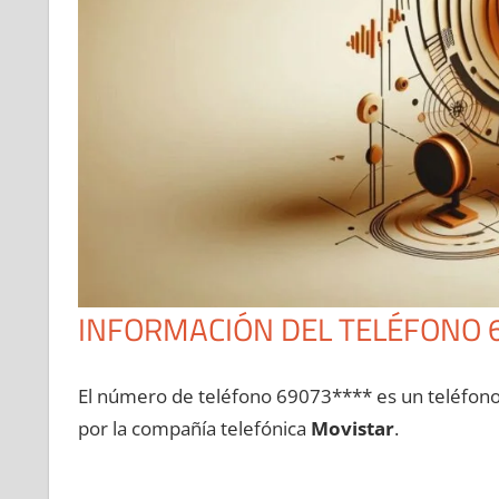
INFORMACIÓN DEL TELÉFONO 
El número dе teléfono 69073**** es un teléfon
pοr la compañía telefónica
Movistar
.