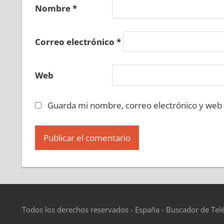
690730225
»
690730226
»
690730227
»
690730
Nombre
*
»
690730233
»
690730234
»
690730235
»
6907
690730240
»
690730241
»
690730242
»
690730
Correo electrónico
*
»
690730248
»
690730249
»
690730250
»
6907
690730255
»
690730256
»
690730257
»
690730
Web
»
690730263
»
690730264
»
690730265
»
6907
690730270
»
690730271
»
690730272
»
690730
Guarda mi nombre, correo electrónico y web
»
690730278
»
690730279
»
690730280
»
6907
690730285
»
690730286
»
690730287
»
690730
»
690730293
»
690730294
»
690730295
»
6907
690730300
»
690730301
»
690730302
»
690730
»
690730308
»
690730309
»
690730310
»
6907
690730315
»
690730316
»
690730317
»
690730
»
690730323
»
690730324
»
690730325
»
6907
Todos los derechos reservados - España - Buscador de Tel
690730330
»
690730331
»
690730332
»
690730