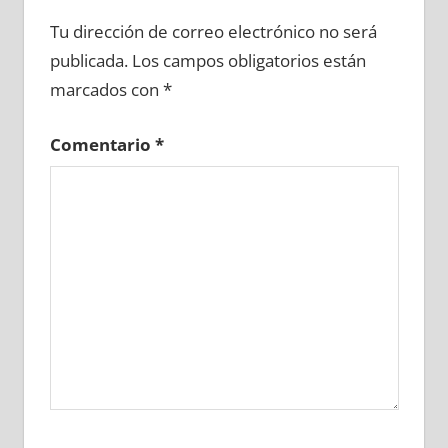
690780081
»
690780082
»
690780083
»
Tu dirección de correo electrónico no será
690780084
»
690780085
»
690780086
»
publicada.
Los campos obligatorios están
690780087
»
690780088
»
690780089
»
marcados con
*
690780090
»
690780091
»
690780092
»
690780093
»
690780094
»
690780095
»
Comentario
*
690780096
»
690780097
»
690780098
»
690780099
»
690780100
»
690780101
»
690780102
»
690780103
»
690780104
»
690780105
»
690780106
»
690780107
»
690780108
»
690780109
»
690780110
»
690780111
»
690780112
»
690780113
»
690780114
»
690780115
»
690780116
»
690780117
»
690780118
»
690780119
»
690780120
»
690780121
»
690780122
»
690780123
»
690780124
»
690780125
»
690780126
»
690780127
»
690780128
»