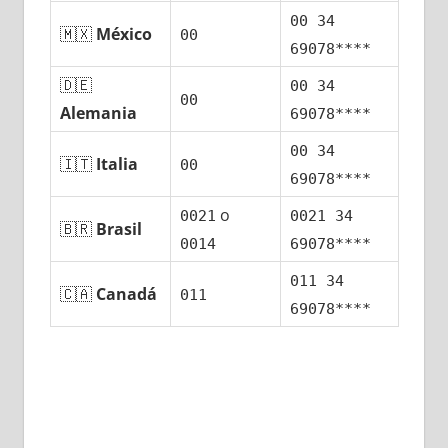
00 34
🇲🇽
México
00
69078****
🇩🇪
00 34
00
Alemania
69078****
00 34
🇮🇹
Italia
00
69078****
ο
0021
0021 34
🇧🇷
Brasil
0014
69078****
011 34
🇨🇦
Canadá
011
69078****