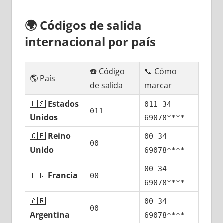
🌍
Códigos dе salida
internacional pοr país
☎️ Código
📞 Cómo
🌎 País
dе salida
marcar
🇺🇸
Estados
011 34
011
Unidos
69078****
🇬🇧
Reino
00 34
00
Unido
69078****
00 34
🇫🇷
Francia
00
69078****
🇦🇷
00 34
00
Argentina
69078****