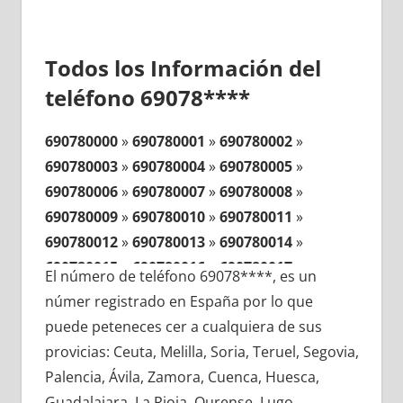
Todos los Información del
teléfono 69078****
690780000
»
690780001
»
690780002
»
690780003
»
690780004
»
690780005
»
690780006
»
690780007
»
690780008
»
690780009
»
690780010
»
690780011
»
690780012
»
690780013
»
690780014
»
690780015
»
690780016
»
690780017
»
El número de teléfono 69078****, es un
690780018
»
690780019
»
690780020
»
númer registrado en España por lo que
690780021
»
690780022
»
690780023
»
puede peteneces cer a cualquiera de sus
690780024
»
690780025
»
690780026
»
provicias: Ceuta, Melilla, Soria, Teruel, Segovia,
690780027
»
690780028
»
690780029
»
Palencia, Ávila, Zamora, Cuenca, Huesca,
690780030
»
690780031
»
690780032
»
Guadalajara, La Rioja, Ourense, Lugo,