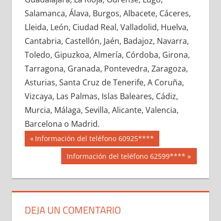
690780033
»
690780034
»
690780035
»
Salamanca, Álava, Burgos, Albacete, Cáceres,
690780036
»
690780037
»
690780038
»
Lleida, León, Ciudad Real, Valladolid, Huelva,
690780039
»
690780040
»
690780041
»
Cantabria, Castellón, Jaén, Badajoz, Navarra,
690780042
»
690780043
»
690780044
»
Toledo, Gipuzkoa, Almería, Córdoba, Girona,
690780045
»
690780046
»
690780047
»
Tarragona, Granada, Pontevedra, Zaragoza,
690780048
»
690780049
»
690780050
»
Asturias, Santa Cruz de Tenerife, A Coruña,
690780051
»
690780052
»
690780053
»
Vizcaya, Las Palmas, Islas Baleares, Cádiz,
690780054
»
690780055
»
690780056
»
Murcia, Málaga, Sevilla, Alicante, Valencia,
690780057
»
690780058
»
690780059
»
Barcelona o Madrid.
690780060
»
690780061
»
690780062
»
Navegación
69078
Entrada
Información del teléfono 60925****
690780063
»
690780064
»
690780065
»
anterior:
de
Siguiente
Información del teléfono 62599****
690780066
»
690780067
»
690780068
»
entrada:
entradas
690780069
»
690780070
»
690780071
»
690780072
»
690780073
»
690780074
»
690780075
»
690780076
»
690780077
»
DEJA UN COMENTARIO
690780078
»
690780079
»
690780080
»