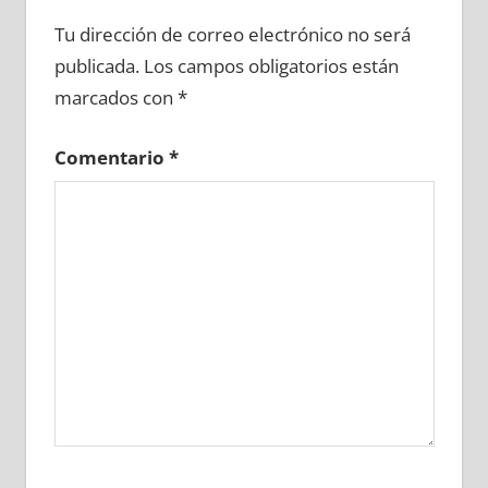
690820081
»
690820082
»
690820083
»
Tu dirección de correo electrónico no será
690820084
»
690820085
»
690820086
»
publicada.
Los campos obligatorios están
690820087
»
690820088
»
690820089
»
marcados con
*
690820090
»
690820091
»
690820092
»
690820093
»
690820094
»
690820095
»
Comentario
*
690820096
»
690820097
»
690820098
»
690820099
»
690820100
»
690820101
»
690820102
»
690820103
»
690820104
»
690820105
»
690820106
»
690820107
»
690820108
»
690820109
»
690820110
»
690820111
»
690820112
»
690820113
»
690820114
»
690820115
»
690820116
»
690820117
»
690820118
»
690820119
»
690820120
»
690820121
»
690820122
»
690820123
»
690820124
»
690820125
»
690820126
»
690820127
»
690820128
»