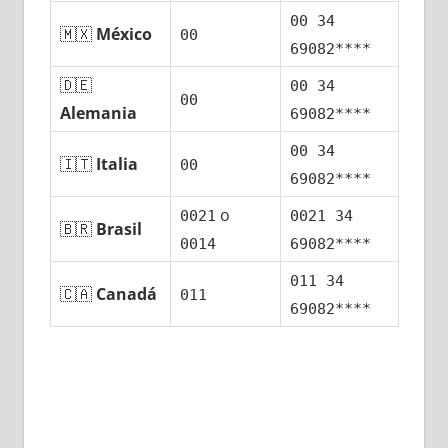
00 34
🇲🇽
México
00
69082****
🇩🇪
00 34
00
Alemania
69082****
00 34
🇮🇹
Italia
00
69082****
ο
0021
0021 34
🇧🇷
Brasil
0014
69082****
011 34
🇨🇦
Canadá
011
69082****