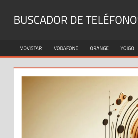
Saltar
al
BUSCADOR DE TELÉFONO
contenido
Identifica
Números
MOVISTAR
VODAFONE
ORANGE
YOIGO
Fijos
y
Móviles