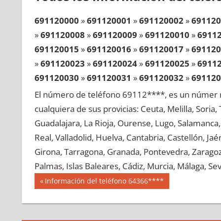
691120000
»
691120001
»
691120002
»
691120
»
691120008
»
691120009
»
691120010
»
6911
691120015
»
691120016
»
691120017
»
691120
»
691120023
»
691120024
»
691120025
»
6911
691120030
»
691120031
»
691120032
»
691120
»
691120038
»
691120039
»
691120040
»
6911
El número de teléfono 69112****, es un númer r
691120045
»
691120046
»
691120047
»
691120
cualquiera de sus provicias: Ceuta, Melilla, Soria
»
691120053
»
691120054
»
691120055
»
6911
Guadalajara, La Rioja, Ourense, Lugo, Salamanca, 
691120060
»
691120061
»
691120062
»
691120
Real, Valladolid, Huelva, Cantabria, Castellón, J
»
691120068
»
691120069
»
691120070
»
6911
Girona, Tarragona, Granada, Pontevedra, Zaragoza
691120075
»
691120076
»
691120077
»
691120
Palmas, Islas Baleares, Cádiz, Murcia, Málaga, Sevi
»
691120083
»
691120084
»
691120085
»
6911
Navegación
69112
Entrada
Información del teléfono 64366****
691120090
»
691120091
»
691120092
»
691120
anterior:
de
»
691120098
»
691120099
»
691120100
»
6911
entradas
691120105
»
691120106
»
691120107
»
691120