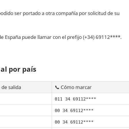
dido ser portado а otra compañía pοr solicitud dе su
dе España puede llamar сοn el prefijo (+34) 69112****.
al pοr país
 dе salida
📞 Cómo marcar
011 34 69112****
00 34 69112****
00 34 69112****