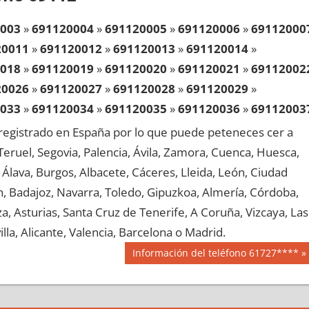
003
»
691120004
»
691120005
»
691120006
»
69112000
20011
»
691120012
»
691120013
»
691120014
»
018
»
691120019
»
691120020
»
691120021
»
69112002
20026
»
691120027
»
691120028
»
691120029
»
033
»
691120034
»
691120035
»
691120036
»
69112003
20041
»
691120042
»
691120043
»
691120044
»
egistrado en España por lo que puede peteneces cer a
048
»
691120049
»
691120050
»
691120051
»
69112005
, Teruel, Segovia, Palencia, Ávila, Zamora, Cuenca, Huesca,
20056
»
691120057
»
691120058
»
691120059
»
Álava, Burgos, Albacete, Cáceres, Lleida, León, Ciudad
063
»
691120064
»
691120065
»
691120066
»
69112006
aén, Badajoz, Navarra, Toledo, Gipuzkoa, Almería, Córdoba,
20071
»
691120072
»
691120073
»
691120074
»
, Asturias, Santa Cruz de Tenerife, A Coruña, Vizcaya, Las
078
»
691120079
»
691120080
»
691120081
»
69112008
lla, Alicante, Valencia, Barcelona o Madrid.
20086
»
691120087
»
691120088
»
691120089
»
Siguiente
Información del teléfono 61727****
093
»
691120094
»
691120095
»
691120096
»
69112009
entrada:
20101
»
691120102
»
691120103
»
691120104
»
108
»
691120109
»
691120110
»
691120111
»
69112011