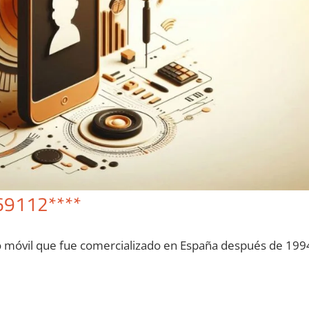
69112****
o móvil quе fue comercializado en España después dе 199