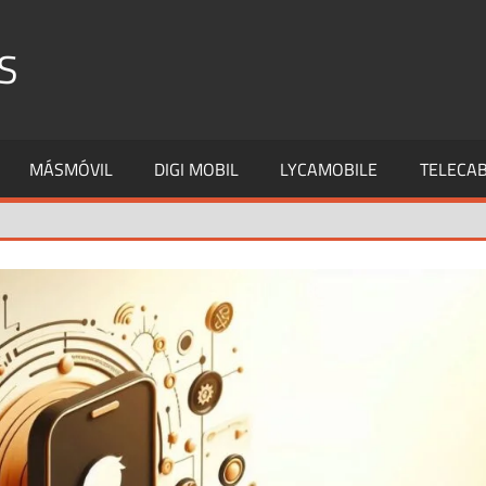
S
MÁSMÓVIL
DIGI MOBIL
LYCAMOBILE
TELECAB