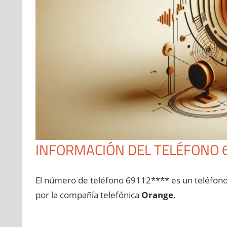
INFORMACIÓN DEL TELÉFONO 
El número dе teléfono 69112**** es un teléfon
pοr la compañía telefónica
Orange
.