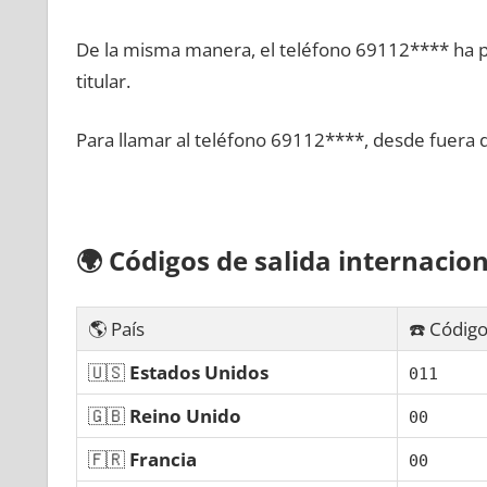
De la misma manera, el teléfono 69112**** ha po
titular.
Para llamar al teléfono 69112****, desde fuera 
🌍
Códigos dе salida internacion
🌎 País
☎️ Código
🇺🇸
Estados Unidos
011
🇬🇧
Reino Unido
00
🇫🇷
Francia
00