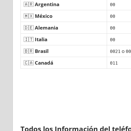
🇦🇷
Argentina
00
🇲🇽
México
00
🇩🇪
Alemania
00
🇮🇹
Italia
00
🇧🇷
Brasil
ο
0021
00
🇨🇦
Canadá
011
Todos los Información del telé