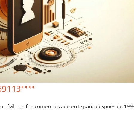
69113****
o móvil quе fue comercializado en España después dе 199