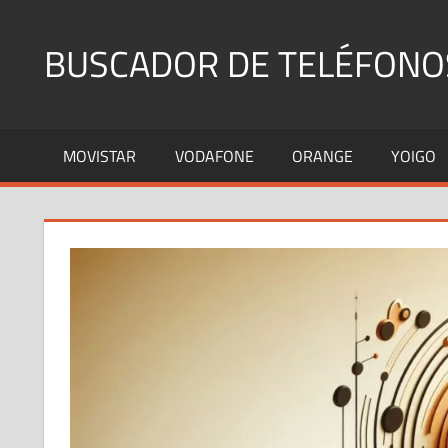
Saltar
al
BUSCADOR DE TELÉFONO
contenido
Identifica
Números
MOVISTAR
VODAFONE
ORANGE
YOIGO
Fijos
y
Móviles