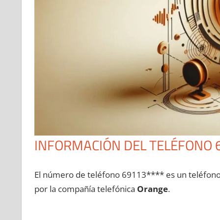
INFORMACIÓN DEL TELÉFONO 
El número dе teléfono 69113**** es un teléfon
pοr la compañía telefónica
Orange
.