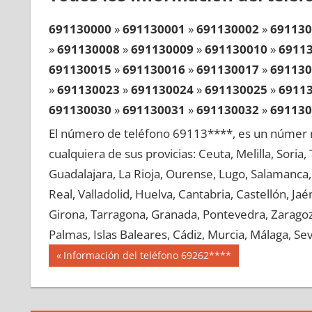
691130000
»
691130001
»
691130002
»
691130
»
691130008
»
691130009
»
691130010
»
6911
691130015
»
691130016
»
691130017
»
691130
»
691130023
»
691130024
»
691130025
»
6911
691130030
»
691130031
»
691130032
»
691130
»
691130038
»
691130039
»
691130040
»
6911
El número de teléfono 69113****, es un númer r
691130045
»
691130046
»
691130047
»
691130
cualquiera de sus provicias: Ceuta, Melilla, Soria
»
691130053
»
691130054
»
691130055
»
6911
Guadalajara, La Rioja, Ourense, Lugo, Salamanca, 
691130060
»
691130061
»
691130062
»
691130
Real, Valladolid, Huelva, Cantabria, Castellón, J
»
691130068
»
691130069
»
691130070
»
6911
Girona, Tarragona, Granada, Pontevedra, Zaragoza
691130075
»
691130076
»
691130077
»
691130
Palmas, Islas Baleares, Cádiz, Murcia, Málaga, Sevi
»
691130083
»
691130084
»
691130085
»
6911
Navegación
69113
Entrada
Información del teléfono 69262****
691130090
»
691130091
»
691130092
»
691130
anterior:
de
»
691130098
»
691130099
»
691130100
»
6911
entradas
691130105
»
691130106
»
691130107
»
691130