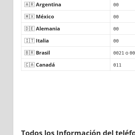
🇦🇷
Argentina
00
🇲🇽
México
00
🇩🇪
Alemania
00
🇮🇹
Italia
00
🇧🇷
Brasil
ο
0021
00
🇨🇦
Canadá
011
Todos los Información del telé