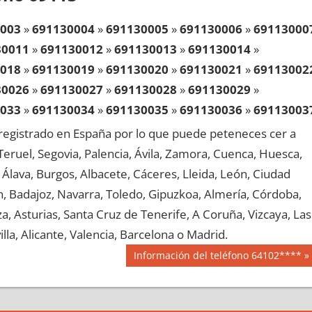
003
»
691130004
»
691130005
»
691130006
»
69113000
30011
»
691130012
»
691130013
»
691130014
»
018
»
691130019
»
691130020
»
691130021
»
69113002
30026
»
691130027
»
691130028
»
691130029
»
033
»
691130034
»
691130035
»
691130036
»
69113003
30041
»
691130042
»
691130043
»
691130044
»
egistrado en España por lo que puede peteneces cer a
048
»
691130049
»
691130050
»
691130051
»
69113005
, Teruel, Segovia, Palencia, Ávila, Zamora, Cuenca, Huesca,
30056
»
691130057
»
691130058
»
691130059
»
Álava, Burgos, Albacete, Cáceres, Lleida, León, Ciudad
063
»
691130064
»
691130065
»
691130066
»
69113006
aén, Badajoz, Navarra, Toledo, Gipuzkoa, Almería, Córdoba,
30071
»
691130072
»
691130073
»
691130074
»
, Asturias, Santa Cruz de Tenerife, A Coruña, Vizcaya, Las
078
»
691130079
»
691130080
»
691130081
»
69113008
lla, Alicante, Valencia, Barcelona o Madrid.
30086
»
691130087
»
691130088
»
691130089
»
Siguiente
Información del teléfono 64102****
093
»
691130094
»
691130095
»
691130096
»
69113009
entrada:
30101
»
691130102
»
691130103
»
691130104
»
108
»
691130109
»
691130110
»
691130111
»
69113011