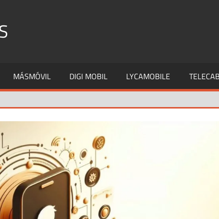
S
MÁSMÓVIL
DIGI MOBIL
LYCAMOBILE
TELECAB