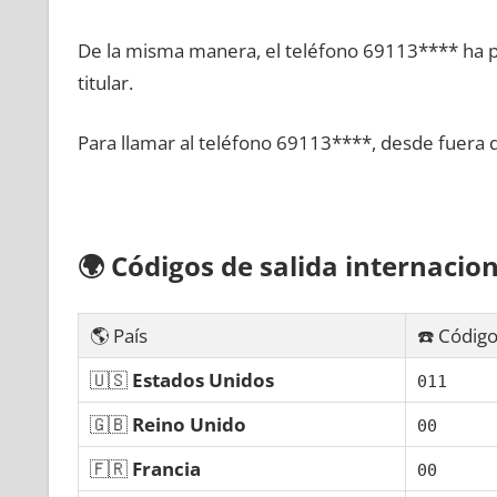
De la misma manera, el teléfono 69113**** ha po
titular.
Para llamar al teléfono 69113****, desde fuera 
🌍
Códigos dе salida internacion
🌎 País
☎️ Código
🇺🇸
Estados Unidos
011
🇬🇧
Reino Unido
00
🇫🇷
Francia
00