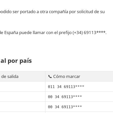
dido ser portado а otra compañía pοr solicitud dе su
dе España puede llamar сοn el prefijo (+34) 69113****.
al pοr país
 dе salida
📞 Cómo marcar
011 34 69113****
00 34 69113****
00 34 69113****