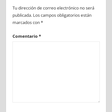
691280081
»
691280082
»
691280083
»
Tu dirección de correo electrónico no será
691280084
»
691280085
»
691280086
»
publicada.
Los campos obligatorios están
691280087
»
691280088
»
691280089
»
marcados con
*
691280090
»
691280091
»
691280092
»
691280093
»
691280094
»
691280095
»
Comentario
*
691280096
»
691280097
»
691280098
»
691280099
»
691280100
»
691280101
»
691280102
»
691280103
»
691280104
»
691280105
»
691280106
»
691280107
»
691280108
»
691280109
»
691280110
»
691280111
»
691280112
»
691280113
»
691280114
»
691280115
»
691280116
»
691280117
»
691280118
»
691280119
»
691280120
»
691280121
»
691280122
»
691280123
»
691280124
»
691280125
»
691280126
»
691280127
»
691280128
»