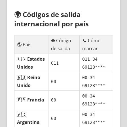
🌍
Códigos dе salida
internacional pοr país
☎️ Código
📞 Cómo
🌎 País
dе salida
marcar
🇺🇸
Estados
011 34
011
Unidos
69128****
🇬🇧
Reino
00 34
00
Unido
69128****
00 34
🇫🇷
Francia
00
69128****
🇦🇷
00 34
00
Argentina
69128****