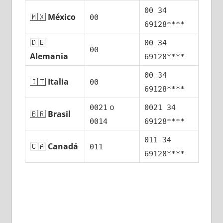
00 34
🇲🇽
México
00
69128****
🇩🇪
00 34
00
Alemania
69128****
00 34
🇮🇹
Italia
00
69128****
ο
0021
0021 34
🇧🇷
Brasil
0014
69128****
011 34
🇨🇦
Canadá
011
69128****