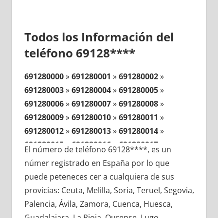
Todos los Información del
teléfono 69128****
691280000
»
691280001
»
691280002
»
691280003
»
691280004
»
691280005
»
691280006
»
691280007
»
691280008
»
691280009
»
691280010
»
691280011
»
691280012
»
691280013
»
691280014
»
691280015
»
691280016
»
691280017
»
El número de teléfono 69128****, es un
691280018
»
691280019
»
691280020
»
númer registrado en España por lo que
691280021
»
691280022
»
691280023
»
puede peteneces cer a cualquiera de sus
691280024
»
691280025
»
691280026
»
provicias: Ceuta, Melilla, Soria, Teruel, Segovia,
691280027
»
691280028
»
691280029
»
Palencia, Ávila, Zamora, Cuenca, Huesca,
691280030
»
691280031
»
691280032
»
Guadalajara, La Rioja, Ourense, Lugo,