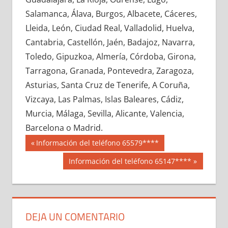
691280033
»
691280034
»
691280035
»
Salamanca, Álava, Burgos, Albacete, Cáceres,
691280036
»
691280037
»
691280038
»
Lleida, León, Ciudad Real, Valladolid, Huelva,
691280039
»
691280040
»
691280041
»
Cantabria, Castellón, Jaén, Badajoz, Navarra,
691280042
»
691280043
»
691280044
»
Toledo, Gipuzkoa, Almería, Córdoba, Girona,
691280045
»
691280046
»
691280047
»
Tarragona, Granada, Pontevedra, Zaragoza,
691280048
»
691280049
»
691280050
»
Asturias, Santa Cruz de Tenerife, A Coruña,
691280051
»
691280052
»
691280053
»
Vizcaya, Las Palmas, Islas Baleares, Cádiz,
691280054
»
691280055
»
691280056
»
Murcia, Málaga, Sevilla, Alicante, Valencia,
691280057
»
691280058
»
691280059
»
Barcelona o Madrid.
691280060
»
691280061
»
691280062
»
Navegación
69128
Entrada
Información del teléfono 65579****
691280063
»
691280064
»
691280065
»
anterior:
de
Siguiente
Información del teléfono 65147****
691280066
»
691280067
»
691280068
»
entrada:
entradas
691280069
»
691280070
»
691280071
»
691280072
»
691280073
»
691280074
»
691280075
»
691280076
»
691280077
»
DEJA UN COMENTARIO
691280078
»
691280079
»
691280080
»