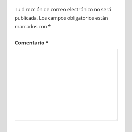
691350081
»
691350082
»
691350083
»
Tu dirección de correo electrónico no será
691350084
»
691350085
»
691350086
»
publicada.
Los campos obligatorios están
691350087
»
691350088
»
691350089
»
marcados con
*
691350090
»
691350091
»
691350092
»
691350093
»
691350094
»
691350095
»
Comentario
*
691350096
»
691350097
»
691350098
»
691350099
»
691350100
»
691350101
»
691350102
»
691350103
»
691350104
»
691350105
»
691350106
»
691350107
»
691350108
»
691350109
»
691350110
»
691350111
»
691350112
»
691350113
»
691350114
»
691350115
»
691350116
»
691350117
»
691350118
»
691350119
»
691350120
»
691350121
»
691350122
»
691350123
»
691350124
»
691350125
»
691350126
»
691350127
»
691350128
»