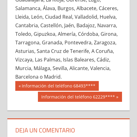
691350033
»
691350034
»
691350035
»
Salamanca, Álava, Burgos, Albacete, Cáceres,
691350036
»
691350037
»
691350038
»
Lleida, León, Ciudad Real, Valladolid, Huelva,
691350039
»
691350040
»
691350041
»
Cantabria, Castellón, Jaén, Badajoz, Navarra,
691350042
»
691350043
»
691350044
»
Toledo, Gipuzkoa, Almería, Córdoba, Girona,
691350045
»
691350046
»
691350047
»
Tarragona, Granada, Pontevedra, Zaragoza,
691350048
»
691350049
»
691350050
»
Asturias, Santa Cruz de Tenerife, A Coruña,
691350051
»
691350052
»
691350053
»
Vizcaya, Las Palmas, Islas Baleares, Cádiz,
691350054
»
691350055
»
691350056
»
Murcia, Málaga, Sevilla, Alicante, Valencia,
691350057
»
691350058
»
691350059
»
Barcelona o Madrid.
691350060
»
691350061
»
691350062
»
Navegación
69135
Entrada
Información del teléfono 68493****
691350063
»
691350064
»
691350065
»
anterior:
de
Siguiente
Información del teléfono 62229****
691350066
»
691350067
»
691350068
»
entrada:
entradas
691350069
»
691350070
»
691350071
»
691350072
»
691350073
»
691350074
»
691350075
»
691350076
»
691350077
»
DEJA UN COMENTARIO
691350078
»
691350079
»
691350080
»