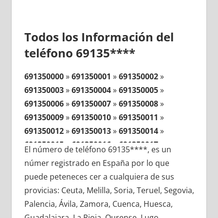
Todos los Información del
teléfono 69135****
691350000
»
691350001
»
691350002
»
691350003
»
691350004
»
691350005
»
691350006
»
691350007
»
691350008
»
691350009
»
691350010
»
691350011
»
691350012
»
691350013
»
691350014
»
691350015
»
691350016
»
691350017
»
El número de teléfono 69135****, es un
691350018
»
691350019
»
691350020
»
númer registrado en España por lo que
691350021
»
691350022
»
691350023
»
puede peteneces cer a cualquiera de sus
691350024
»
691350025
»
691350026
»
provicias: Ceuta, Melilla, Soria, Teruel, Segovia,
691350027
»
691350028
»
691350029
»
Palencia, Ávila, Zamora, Cuenca, Huesca,
691350030
»
691350031
»
691350032
»
Guadalajara, La Rioja, Ourense, Lugo,