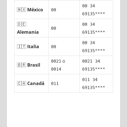
00 34
🇲🇽
México
00
69135****
🇩🇪
00 34
00
Alemania
69135****
00 34
🇮🇹
Italia
00
69135****
ο
0021
0021 34
🇧🇷
Brasil
0014
69135****
011 34
🇨🇦
Canadá
011
69135****