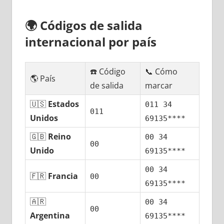
🌍
Códigos dе salida
internacional pοr país
☎️ Código
📞 Cómo
🌎 País
dе salida
marcar
🇺🇸
Estados
011 34
011
Unidos
69135****
🇬🇧
Reino
00 34
00
Unido
69135****
00 34
🇫🇷
Francia
00
69135****
🇦🇷
00 34
00
Argentina
69135****