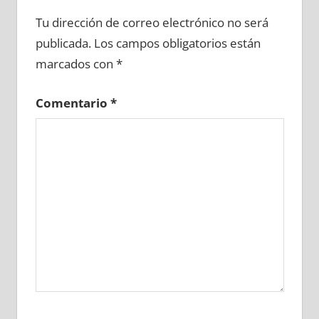
691390081
»
691390082
»
691390083
»
Tu dirección de correo electrónico no será
691390084
»
691390085
»
691390086
»
publicada.
Los campos obligatorios están
691390087
»
691390088
»
691390089
»
marcados con
*
691390090
»
691390091
»
691390092
»
691390093
»
691390094
»
691390095
»
Comentario
*
691390096
»
691390097
»
691390098
»
691390099
»
691390100
»
691390101
»
691390102
»
691390103
»
691390104
»
691390105
»
691390106
»
691390107
»
691390108
»
691390109
»
691390110
»
691390111
»
691390112
»
691390113
»
691390114
»
691390115
»
691390116
»
691390117
»
691390118
»
691390119
»
691390120
»
691390121
»
691390122
»
691390123
»
691390124
»
691390125
»
691390126
»
691390127
»
691390128
»