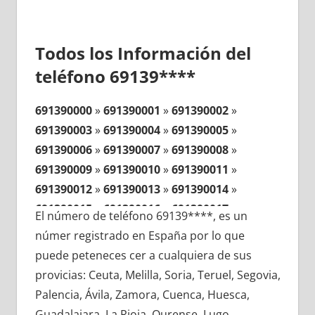
Todos los Información del
teléfono 69139****
691390000
»
691390001
»
691390002
»
691390003
»
691390004
»
691390005
»
691390006
»
691390007
»
691390008
»
691390009
»
691390010
»
691390011
»
691390012
»
691390013
»
691390014
»
691390015
»
691390016
»
691390017
»
El número de teléfono 69139****, es un
691390018
»
691390019
»
691390020
»
númer registrado en España por lo que
691390021
»
691390022
»
691390023
»
puede peteneces cer a cualquiera de sus
691390024
»
691390025
»
691390026
»
provicias: Ceuta, Melilla, Soria, Teruel, Segovia,
691390027
»
691390028
»
691390029
»
Palencia, Ávila, Zamora, Cuenca, Huesca,
691390030
»
691390031
»
691390032
»
Guadalajara, La Rioja, Ourense, Lugo,