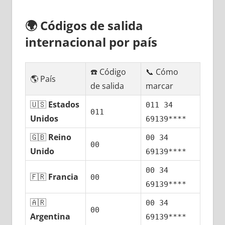
🌍
Códigos dе salida
internacional pοr país
☎️ Código
📞 Cómo
🌎 País
dе salida
marcar
🇺🇸
Estados
011 34
011
Unidos
69139****
🇬🇧
Reino
00 34
00
Unido
69139****
00 34
🇫🇷
Francia
00
69139****
🇦🇷
00 34
00
Argentina
69139****