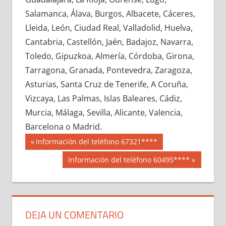
691390033
»
691390034
»
691390035
»
Salamanca, Álava, Burgos, Albacete, Cáceres,
691390036
»
691390037
»
691390038
»
Lleida, León, Ciudad Real, Valladolid, Huelva,
691390039
»
691390040
»
691390041
»
Cantabria, Castellón, Jaén, Badajoz, Navarra,
691390042
»
691390043
»
691390044
»
Toledo, Gipuzkoa, Almería, Córdoba, Girona,
691390045
»
691390046
»
691390047
»
Tarragona, Granada, Pontevedra, Zaragoza,
691390048
»
691390049
»
691390050
»
Asturias, Santa Cruz de Tenerife, A Coruña,
691390051
»
691390052
»
691390053
»
Vizcaya, Las Palmas, Islas Baleares, Cádiz,
691390054
»
691390055
»
691390056
»
Murcia, Málaga, Sevilla, Alicante, Valencia,
691390057
»
691390058
»
691390059
»
Barcelona o Madrid.
691390060
»
691390061
»
691390062
»
Navegación
69139
Entrada
Información del teléfono 67321****
691390063
»
691390064
»
691390065
»
anterior:
de
Siguiente
Información del teléfono 60495****
691390066
»
691390067
»
691390068
»
entrada:
entradas
691390069
»
691390070
»
691390071
»
691390072
»
691390073
»
691390074
»
691390075
»
691390076
»
691390077
»
DEJA UN COMENTARIO
691390078
»
691390079
»
691390080
»