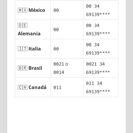
00 34
🇲🇽
México
00
69139****
🇩🇪
00 34
00
Alemania
69139****
00 34
🇮🇹
Italia
00
69139****
ο
0021
0021 34
🇧🇷
Brasil
0014
69139****
011 34
🇨🇦
Canadá
011
69139****