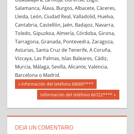
691560033
»
691560034
»
691560035
»
Salamanca, Álava, Burgos, Albacete, Cáceres,
691560036
»
691560037
»
691560038
»
Lleida, León, Ciudad Real, Valladolid, Huelva,
691560039
»
691560040
»
691560041
»
Cantabria, Castellón, Jaén, Badajoz, Navarra,
691560042
»
691560043
»
691560044
»
Toledo, Gipuzkoa, Almería, Córdoba, Girona,
691560045
»
691560046
»
691560047
»
Tarragona, Granada, Pontevedra, Zaragoza,
691560048
»
691560049
»
691560050
»
Asturias, Santa Cruz de Tenerife, A Coruña,
691560051
»
691560052
»
691560053
»
Vizcaya, Las Palmas, Islas Baleares, Cádiz,
691560054
»
691560055
»
691560056
»
Murcia, Málaga, Sevilla, Alicante, Valencia,
691560057
»
691560058
»
691560059
»
Barcelona o Madrid.
691560060
»
691560061
»
691560062
»
Navegación
69156
Entrada
Información del teléfono 68000****
691560063
»
691560064
»
691560065
»
anterior:
de
Siguiente
Información del teléfono 66722****
691560066
»
691560067
»
691560068
»
entrada:
entradas
691560069
»
691560070
»
691560071
»
691560072
»
691560073
»
691560074
»
691560075
»
691560076
»
691560077
»
DEJA UN COMENTARIO
691560078
»
691560079
»
691560080
»