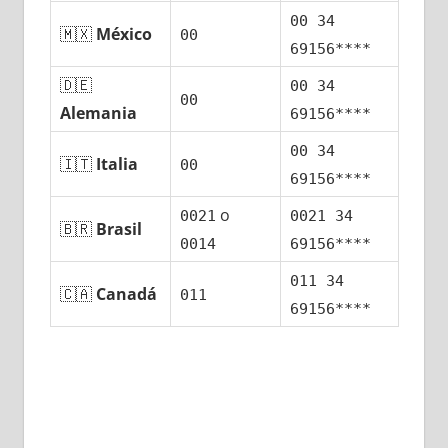
00 34
🇲🇽
México
00
69156****
🇩🇪
00 34
00
Alemania
69156****
00 34
🇮🇹
Italia
00
69156****
ο
0021
0021 34
🇧🇷
Brasil
0014
69156****
011 34
🇨🇦
Canadá
011
69156****