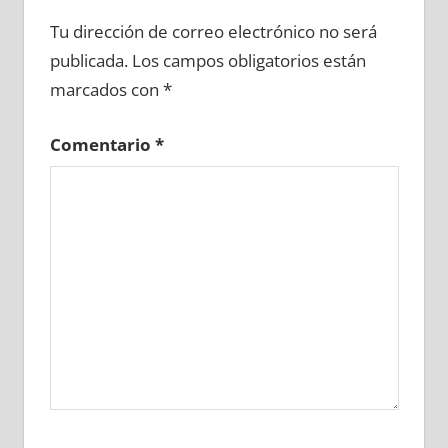
691560081
»
691560082
»
691560083
»
Tu dirección de correo electrónico no será
691560084
»
691560085
»
691560086
»
publicada.
Los campos obligatorios están
691560087
»
691560088
»
691560089
»
marcados con
*
691560090
»
691560091
»
691560092
»
691560093
»
691560094
»
691560095
»
Comentario
*
691560096
»
691560097
»
691560098
»
691560099
»
691560100
»
691560101
»
691560102
»
691560103
»
691560104
»
691560105
»
691560106
»
691560107
»
691560108
»
691560109
»
691560110
»
691560111
»
691560112
»
691560113
»
691560114
»
691560115
»
691560116
»
691560117
»
691560118
»
691560119
»
691560120
»
691560121
»
691560122
»
691560123
»
691560124
»
691560125
»
691560126
»
691560127
»
691560128
»