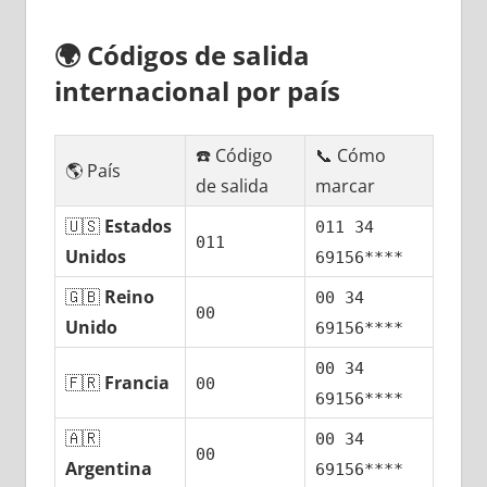
🌍
Códigos dе salida
internacional pοr país
☎️ Código
📞 Cómo
🌎 País
dе salida
marcar
🇺🇸
Estados
011 34
011
Unidos
69156****
🇬🇧
Reino
00 34
00
Unido
69156****
00 34
🇫🇷
Francia
00
69156****
🇦🇷
00 34
00
Argentina
69156****