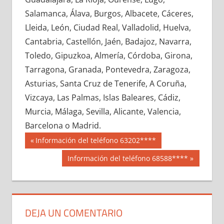
691600033
»
691600034
»
691600035
»
Salamanca, Álava, Burgos, Albacete, Cáceres,
691600036
»
691600037
»
691600038
»
Lleida, León, Ciudad Real, Valladolid, Huelva,
691600039
»
691600040
»
691600041
»
Cantabria, Castellón, Jaén, Badajoz, Navarra,
691600042
»
691600043
»
691600044
»
Toledo, Gipuzkoa, Almería, Córdoba, Girona,
691600045
»
691600046
»
691600047
»
Tarragona, Granada, Pontevedra, Zaragoza,
691600048
»
691600049
»
691600050
»
Asturias, Santa Cruz de Tenerife, A Coruña,
691600051
»
691600052
»
691600053
»
Vizcaya, Las Palmas, Islas Baleares, Cádiz,
691600054
»
691600055
»
691600056
»
Murcia, Málaga, Sevilla, Alicante, Valencia,
691600057
»
691600058
»
691600059
»
Barcelona o Madrid.
691600060
»
691600061
»
691600062
»
Navegación
69160
Entrada
Información del teléfono 63202****
691600063
»
691600064
»
691600065
»
anterior:
de
Siguiente
Información del teléfono 68588****
691600066
»
691600067
»
691600068
»
entrada:
entradas
691600069
»
691600070
»
691600071
»
691600072
»
691600073
»
691600074
»
691600075
»
691600076
»
691600077
»
DEJA UN COMENTARIO
691600078
»
691600079
»
691600080
»