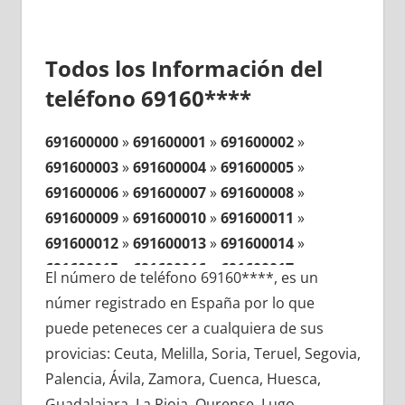
Todos los Información del
teléfono 69160****
691600000
»
691600001
»
691600002
»
691600003
»
691600004
»
691600005
»
691600006
»
691600007
»
691600008
»
691600009
»
691600010
»
691600011
»
691600012
»
691600013
»
691600014
»
691600015
»
691600016
»
691600017
»
El número de teléfono 69160****, es un
691600018
»
691600019
»
691600020
»
númer registrado en España por lo que
691600021
»
691600022
»
691600023
»
puede peteneces cer a cualquiera de sus
691600024
»
691600025
»
691600026
»
provicias: Ceuta, Melilla, Soria, Teruel, Segovia,
691600027
»
691600028
»
691600029
»
Palencia, Ávila, Zamora, Cuenca, Huesca,
691600030
»
691600031
»
691600032
»
Guadalajara, La Rioja, Ourense, Lugo,