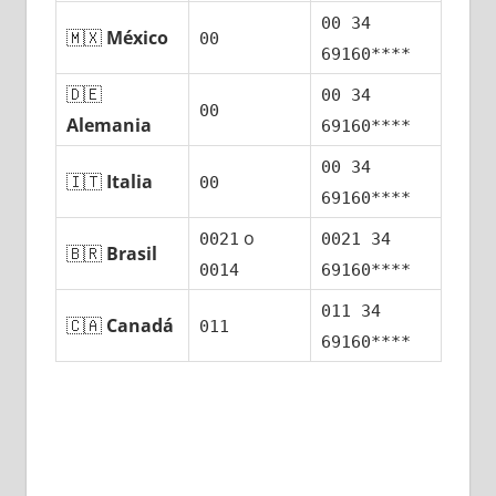
00 34
🇲🇽
México
00
69160****
🇩🇪
00 34
00
Alemania
69160****
00 34
🇮🇹
Italia
00
69160****
ο
0021
0021 34
🇧🇷
Brasil
0014
69160****
011 34
🇨🇦
Canadá
011
69160****