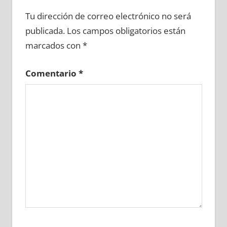
691600081
»
691600082
»
691600083
»
Tu dirección de correo electrónico no será
691600084
»
691600085
»
691600086
»
publicada.
Los campos obligatorios están
691600087
»
691600088
»
691600089
»
marcados con
*
691600090
»
691600091
»
691600092
»
691600093
»
691600094
»
691600095
»
Comentario
*
691600096
»
691600097
»
691600098
»
691600099
»
691600100
»
691600101
»
691600102
»
691600103
»
691600104
»
691600105
»
691600106
»
691600107
»
691600108
»
691600109
»
691600110
»
691600111
»
691600112
»
691600113
»
691600114
»
691600115
»
691600116
»
691600117
»
691600118
»
691600119
»
691600120
»
691600121
»
691600122
»
691600123
»
691600124
»
691600125
»
691600126
»
691600127
»
691600128
»