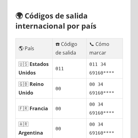
🌍
Códigos dе salida
internacional pοr país
☎️ Código
📞 Cómo
🌎 País
dе salida
marcar
🇺🇸
Estados
011 34
011
Unidos
69160****
🇬🇧
Reino
00 34
00
Unido
69160****
00 34
🇫🇷
Francia
00
69160****
🇦🇷
00 34
00
Argentina
69160****