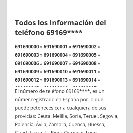
Todos los Información del
teléfono 69169****
691690000
»
691690001
»
691690002
»
691690003
»
691690004
»
691690005
»
691690006
»
691690007
»
691690008
»
691690009
»
691690010
»
691690011
»
691690012
»
691690013
»
691690014
»
691690015
»
691690016
»
691690017
»
El número de teléfono 69169****, es un
691690018
»
691690019
»
691690020
»
númer registrado en España por lo que
691690021
»
691690022
»
691690023
»
puede peteneces cer a cualquiera de sus
691690024
»
691690025
»
691690026
»
provicias: Ceuta, Melilla, Soria, Teruel, Segovia,
691690027
»
691690028
»
691690029
»
Palencia, Ávila, Zamora, Cuenca, Huesca,
691690030
»
691690031
»
691690032
»
Guadalajara, La Rioja, Ourense, Lugo,