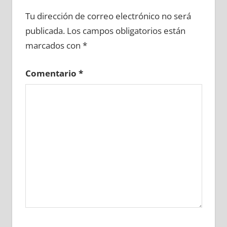
691690081
»
691690082
»
691690083
»
Tu dirección de correo electrónico no será
691690084
»
691690085
»
691690086
»
publicada.
Los campos obligatorios están
691690087
»
691690088
»
691690089
»
marcados con
*
691690090
»
691690091
»
691690092
»
691690093
»
691690094
»
691690095
»
Comentario
*
691690096
»
691690097
»
691690098
»
691690099
»
691690100
»
691690101
»
691690102
»
691690103
»
691690104
»
691690105
»
691690106
»
691690107
»
691690108
»
691690109
»
691690110
»
691690111
»
691690112
»
691690113
»
691690114
»
691690115
»
691690116
»
691690117
»
691690118
»
691690119
»
691690120
»
691690121
»
691690122
»
691690123
»
691690124
»
691690125
»
691690126
»
691690127
»
691690128
»