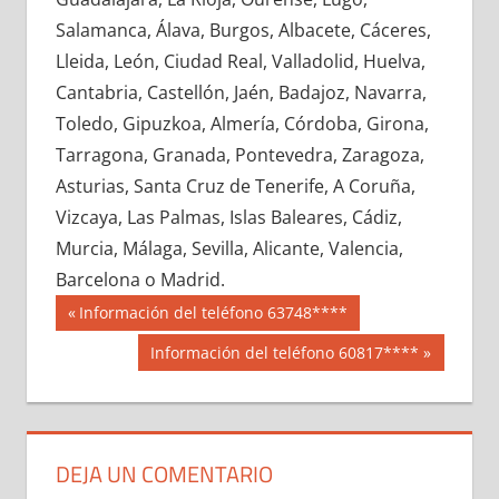
691690033
»
691690034
»
691690035
»
Salamanca, Álava, Burgos, Albacete, Cáceres,
691690036
»
691690037
»
691690038
»
Lleida, León, Ciudad Real, Valladolid, Huelva,
691690039
»
691690040
»
691690041
»
Cantabria, Castellón, Jaén, Badajoz, Navarra,
691690042
»
691690043
»
691690044
»
Toledo, Gipuzkoa, Almería, Córdoba, Girona,
691690045
»
691690046
»
691690047
»
Tarragona, Granada, Pontevedra, Zaragoza,
691690048
»
691690049
»
691690050
»
Asturias, Santa Cruz de Tenerife, A Coruña,
691690051
»
691690052
»
691690053
»
Vizcaya, Las Palmas, Islas Baleares, Cádiz,
691690054
»
691690055
»
691690056
»
Murcia, Málaga, Sevilla, Alicante, Valencia,
691690057
»
691690058
»
691690059
»
Barcelona o Madrid.
691690060
»
691690061
»
691690062
»
Navegación
69169
Entrada
Información del teléfono 63748****
691690063
»
691690064
»
691690065
»
anterior:
de
Siguiente
Información del teléfono 60817****
691690066
»
691690067
»
691690068
»
entrada:
entradas
691690069
»
691690070
»
691690071
»
691690072
»
691690073
»
691690074
»
691690075
»
691690076
»
691690077
»
DEJA UN COMENTARIO
691690078
»
691690079
»
691690080
»