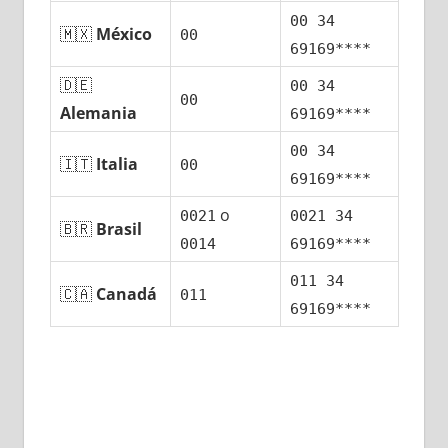
00 34
🇲🇽
México
00
69169****
🇩🇪
00 34
00
Alemania
69169****
00 34
🇮🇹
Italia
00
69169****
ο
0021
0021 34
🇧🇷
Brasil
0014
69169****
011 34
🇨🇦
Canadá
011
69169****