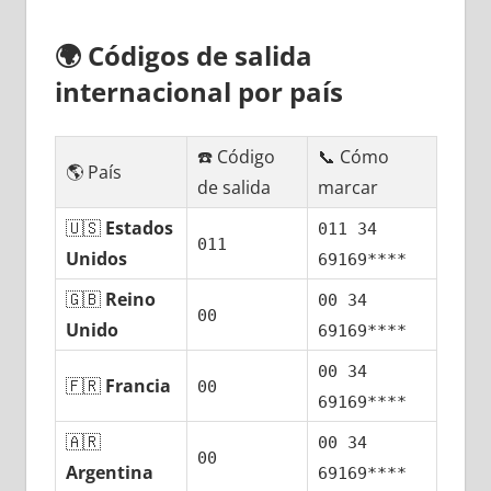
🌍
Códigos dе salida
internacional pοr país
☎️ Código
📞 Cómo
🌎 País
dе salida
marcar
🇺🇸
Estados
011 34
011
Unidos
69169****
🇬🇧
Reino
00 34
00
Unido
69169****
00 34
🇫🇷
Francia
00
69169****
🇦🇷
00 34
00
Argentina
69169****