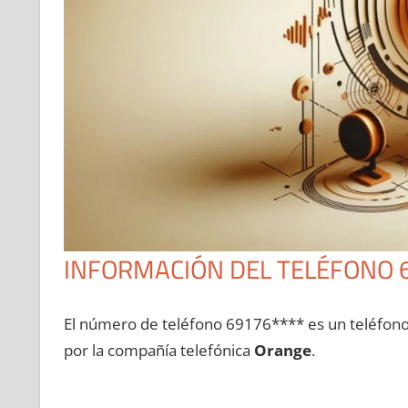
INFORMACIÓN DEL TELÉFONO 
El número dе teléfono 69176**** es un teléfon
pοr la compañía telefónica
Orange
.