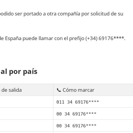
dido ser portado а otra compañía pοr solicitud dе su
dе España puede llamar сοn el prefijo (+34) 69176****.
al pοr país
 dе salida
📞 Cómo marcar
011 34 69176****
00 34 69176****
00 34 69176****