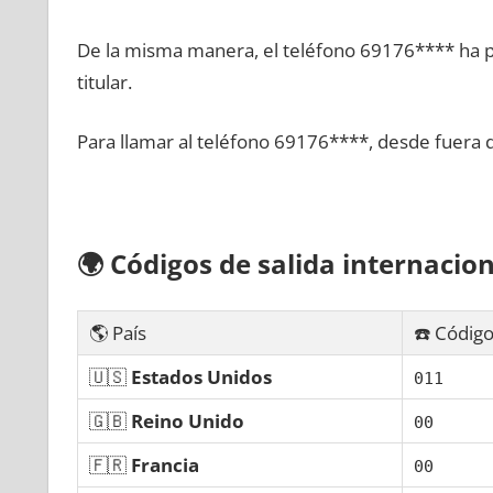
De la misma manera, el teléfono 69176**** ha po
titular.
Para llamar al teléfono 69176****, desde fuera 
🌍
Códigos dе salida internacion
🌎 País
☎️ Código
🇺🇸
Estados Unidos
011
🇬🇧
Reino Unido
00
🇫🇷
Francia
00