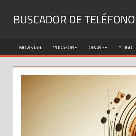
Saltar
al
BUSCADOR DE TELÉFONO
contenido
Identifica
Números
MOVISTAR
VODAFONE
ORANGE
YOIGO
Fijos
y
Móviles