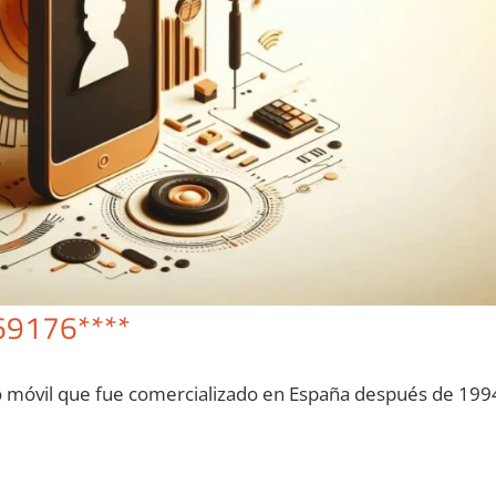
69176****
o móvil quе fue comercializado en España después dе 199