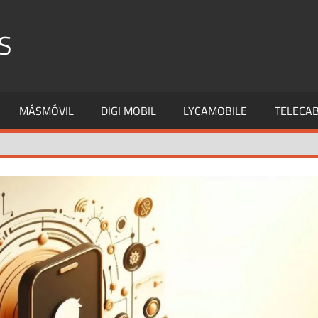
S
MÁSMÓVIL
DIGI MOBIL
LYCAMOBILE
TELECAB