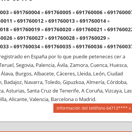
003
»
691760004
»
691760005
»
691760006
»
69176000
60011
»
691760012
»
691760013
»
691760014
»
018
»
691760019
»
691760020
»
691760021
»
69176002
60026
»
691760027
»
691760028
»
691760029
»
033
»
691760034
»
691760035
»
691760036
»
69176003
60041
»
691760042
»
691760043
»
691760044
»
egistrado en España por lo que puede peteneces cer a
048
»
691760049
»
691760050
»
691760051
»
69176005
, Teruel, Segovia, Palencia, Ávila, Zamora, Cuenca, Huesca,
60056
»
691760057
»
691760058
»
691760059
»
Álava, Burgos, Albacete, Cáceres, Lleida, León, Ciudad
063
»
691760064
»
691760065
»
691760066
»
69176006
aén, Badajoz, Navarra, Toledo, Gipuzkoa, Almería, Córdoba,
60071
»
691760072
»
691760073
»
691760074
»
, Asturias, Santa Cruz de Tenerife, A Coruña, Vizcaya, Las
078
»
691760079
»
691760080
»
691760081
»
69176008
lla, Alicante, Valencia, Barcelona o Madrid.
60086
»
691760087
»
691760088
»
691760089
»
Siguiente
Información del teléfono 64713****
093
»
691760094
»
691760095
»
691760096
»
69176009
entrada:
60101
»
691760102
»
691760103
»
691760104
»
108
»
691760109
»
691760110
»
691760111
»
69176011