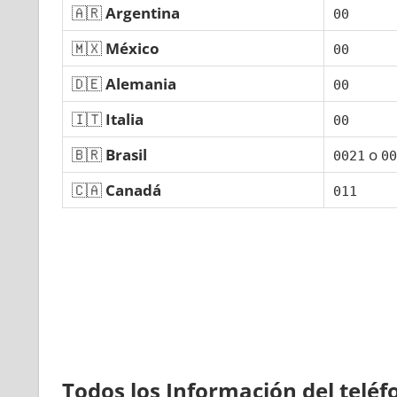
🇦🇷
Argentina
00
🇲🇽
México
00
🇩🇪
Alemania
00
🇮🇹
Italia
00
🇧🇷
Brasil
ο
0021
00
🇨🇦
Canadá
011
Todos los Información del telé