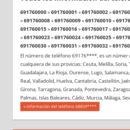
691760000
»
691760001
»
691760002
»
691760
»
691760008
»
691760009
»
691760010
»
6917
691760015
»
691760016
»
691760017
»
691760
»
691760023
»
691760024
»
691760025
»
6917
691760030
»
691760031
»
691760032
»
691760
»
691760038
»
691760039
»
691760040
»
6917
El número de teléfono 69176****, es un númer r
691760045
»
691760046
»
691760047
»
691760
cualquiera de sus provicias: Ceuta, Melilla, Soria
»
691760053
»
691760054
»
691760055
»
6917
Guadalajara, La Rioja, Ourense, Lugo, Salamanca, 
691760060
»
691760061
»
691760062
»
691760
Real, Valladolid, Huelva, Cantabria, Castellón, J
»
691760068
»
691760069
»
691760070
»
6917
Girona, Tarragona, Granada, Pontevedra, Zaragoza
691760075
»
691760076
»
691760077
»
691760
Palmas, Islas Baleares, Cádiz, Murcia, Málaga, Sevi
»
691760083
»
691760084
»
691760085
»
6917
Navegación
69176
Entrada
Información del teléfono 68859****
691760090
»
691760091
»
691760092
»
691760
anterior:
de
»
691760098
»
691760099
»
691760100
»
6917
entradas
691760105
»
691760106
»
691760107
»
691760