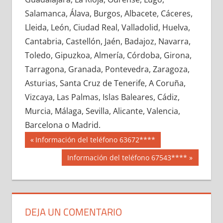
691770033
»
691770034
»
691770035
»
Salamanca, Álava, Burgos, Albacete, Cáceres,
691770036
»
691770037
»
691770038
»
Lleida, León, Ciudad Real, Valladolid, Huelva,
691770039
»
691770040
»
691770041
»
Cantabria, Castellón, Jaén, Badajoz, Navarra,
691770042
»
691770043
»
691770044
»
Toledo, Gipuzkoa, Almería, Córdoba, Girona,
691770045
»
691770046
»
691770047
»
Tarragona, Granada, Pontevedra, Zaragoza,
691770048
»
691770049
»
691770050
»
Asturias, Santa Cruz de Tenerife, A Coruña,
691770051
»
691770052
»
691770053
»
Vizcaya, Las Palmas, Islas Baleares, Cádiz,
691770054
»
691770055
»
691770056
»
Murcia, Málaga, Sevilla, Alicante, Valencia,
691770057
»
691770058
»
691770059
»
Barcelona o Madrid.
691770060
»
691770061
»
691770062
»
Navegación
69177
Entrada
Información del teléfono 63672****
691770063
»
691770064
»
691770065
»
anterior:
de
Siguiente
Información del teléfono 67543****
691770066
»
691770067
»
691770068
»
entrada:
entradas
691770069
»
691770070
»
691770071
»
691770072
»
691770073
»
691770074
»
691770075
»
691770076
»
691770077
»
DEJA UN COMENTARIO
691770078
»
691770079
»
691770080
»