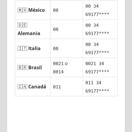
00 34
🇲🇽
México
00
69177****
🇩🇪
00 34
00
Alemania
69177****
00 34
🇮🇹
Italia
00
69177****
ο
0021
0021 34
🇧🇷
Brasil
0014
69177****
011 34
🇨🇦
Canadá
011
69177****