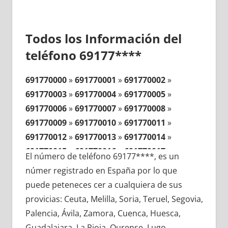
Todos los Información del
teléfono 69177****
691770000
»
691770001
»
691770002
»
691770003
»
691770004
»
691770005
»
691770006
»
691770007
»
691770008
»
691770009
»
691770010
»
691770011
»
691770012
»
691770013
»
691770014
»
691770015
»
691770016
»
691770017
»
El número de teléfono 69177****, es un
691770018
»
691770019
»
691770020
»
númer registrado en España por lo que
691770021
»
691770022
»
691770023
»
puede peteneces cer a cualquiera de sus
691770024
»
691770025
»
691770026
»
provicias: Ceuta, Melilla, Soria, Teruel, Segovia,
691770027
»
691770028
»
691770029
»
Palencia, Ávila, Zamora, Cuenca, Huesca,
691770030
»
691770031
»
691770032
»
Guadalajara, La Rioja, Ourense, Lugo,