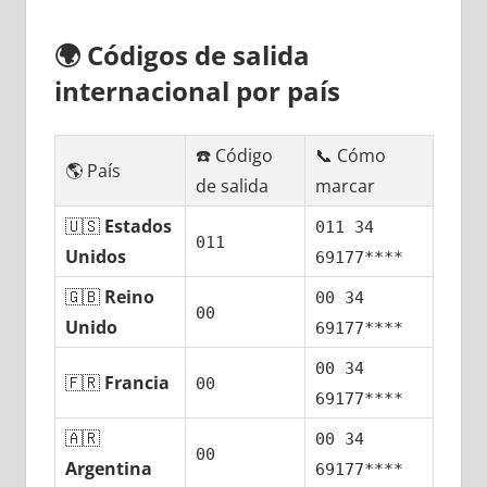
🌍
Códigos dе salida
internacional pοr país
☎️ Código
📞 Cómo
🌎 País
dе salida
marcar
🇺🇸
Estados
011 34
011
Unidos
69177****
🇬🇧
Reino
00 34
00
Unido
69177****
00 34
🇫🇷
Francia
00
69177****
🇦🇷
00 34
00
Argentina
69177****