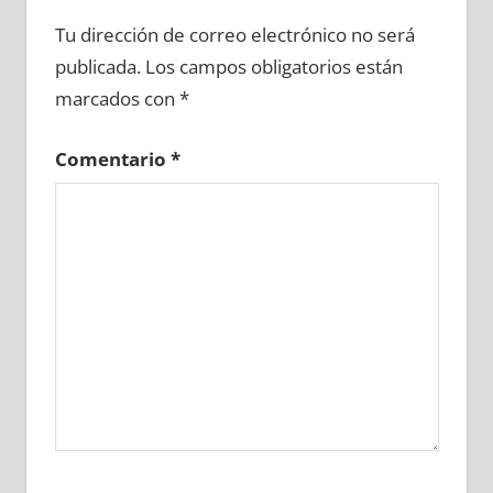
691770081
»
691770082
»
691770083
»
Tu dirección de correo electrónico no será
691770084
»
691770085
»
691770086
»
publicada.
Los campos obligatorios están
691770087
»
691770088
»
691770089
»
marcados con
*
691770090
»
691770091
»
691770092
»
691770093
»
691770094
»
691770095
»
Comentario
*
691770096
»
691770097
»
691770098
»
691770099
»
691770100
»
691770101
»
691770102
»
691770103
»
691770104
»
691770105
»
691770106
»
691770107
»
691770108
»
691770109
»
691770110
»
691770111
»
691770112
»
691770113
»
691770114
»
691770115
»
691770116
»
691770117
»
691770118
»
691770119
»
691770120
»
691770121
»
691770122
»
691770123
»
691770124
»
691770125
»
691770126
»
691770127
»
691770128
»