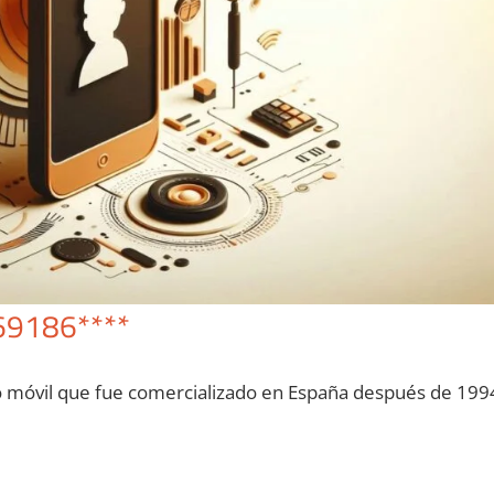
69186****
o móvil quе fue comercializado en España después dе 199