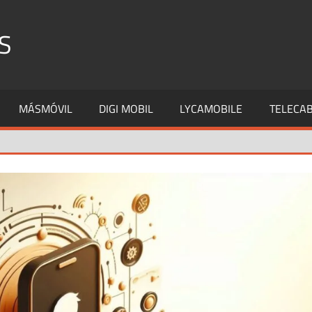
S
MÁSMÓVIL
DIGI MOBIL
LYCAMOBILE
TELECAB