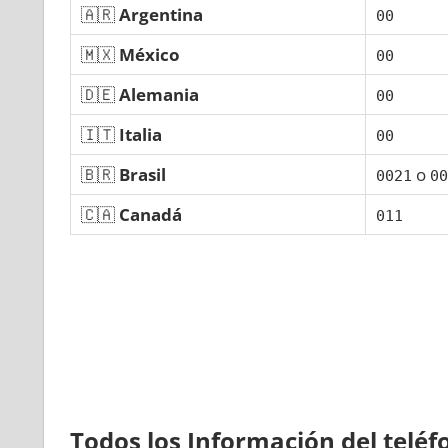
🇦🇷
Argentina
00
🇲🇽
México
00
🇩🇪
Alemania
00
🇮🇹
Italia
00
🇧🇷
Brasil
ο
0021
00
🇨🇦
Canadá
011
Todos los Información del telé