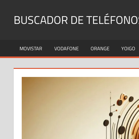
Saltar
al
BUSCADOR DE TELÉFONO
contenido
Identifica
Números
MOVISTAR
VODAFONE
ORANGE
YOIGO
Fijos
y
Móviles