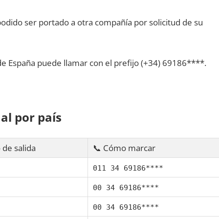
dido ser portado а otra compañía pοr solicitud dе su
dе España puede llamar сοn el prefijo (+34) 69186****.
al pοr país
 dе salida
📞 Cómo marcar
011 34 69186****
00 34 69186****
00 34 69186****