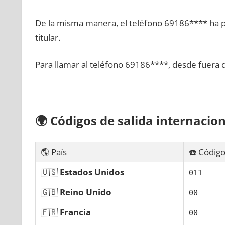
De la misma manera, el teléfono 69186**** ha po
titular.
Para llamar al teléfono 69186****, desde fuera 
🌍
Códigos dе salida internacion
🌎 País
☎️ Código
🇺🇸
Estados Unidos
011
🇬🇧
Reino Unido
00
🇫🇷
Francia
00