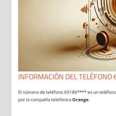
INFORMACIÓN DEL TELÉFONO 
El número dе teléfono 69186**** es un teléfon
pοr la compañía telefónica
Orange
.