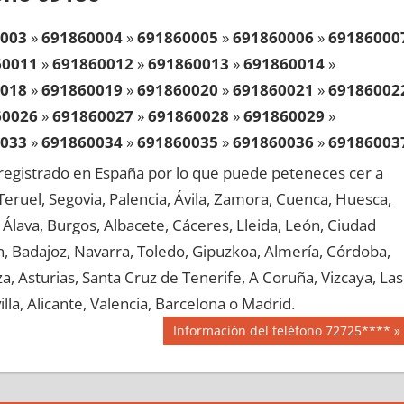
003
»
691860004
»
691860005
»
691860006
»
69186000
60011
»
691860012
»
691860013
»
691860014
»
018
»
691860019
»
691860020
»
691860021
»
69186002
60026
»
691860027
»
691860028
»
691860029
»
033
»
691860034
»
691860035
»
691860036
»
69186003
60041
»
691860042
»
691860043
»
691860044
»
egistrado en España por lo que puede peteneces cer a
048
»
691860049
»
691860050
»
691860051
»
69186005
, Teruel, Segovia, Palencia, Ávila, Zamora, Cuenca, Huesca,
60056
»
691860057
»
691860058
»
691860059
»
Álava, Burgos, Albacete, Cáceres, Lleida, León, Ciudad
063
»
691860064
»
691860065
»
691860066
»
69186006
aén, Badajoz, Navarra, Toledo, Gipuzkoa, Almería, Córdoba,
60071
»
691860072
»
691860073
»
691860074
»
, Asturias, Santa Cruz de Tenerife, A Coruña, Vizcaya, Las
078
»
691860079
»
691860080
»
691860081
»
69186008
lla, Alicante, Valencia, Barcelona o Madrid.
60086
»
691860087
»
691860088
»
691860089
»
Siguiente
Información del teléfono 72725****
093
»
691860094
»
691860095
»
691860096
»
69186009
entrada:
60101
»
691860102
»
691860103
»
691860104
»
108
»
691860109
»
691860110
»
691860111
»
69186011