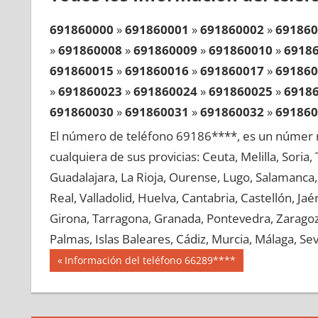
691860000
»
691860001
»
691860002
»
691860
»
691860008
»
691860009
»
691860010
»
6918
691860015
»
691860016
»
691860017
»
691860
»
691860023
»
691860024
»
691860025
»
6918
691860030
»
691860031
»
691860032
»
691860
»
691860038
»
691860039
»
691860040
»
6918
El número de teléfono 69186****, es un númer r
691860045
»
691860046
»
691860047
»
691860
cualquiera de sus provicias: Ceuta, Melilla, Soria
»
691860053
»
691860054
»
691860055
»
6918
Guadalajara, La Rioja, Ourense, Lugo, Salamanca, 
691860060
»
691860061
»
691860062
»
691860
Real, Valladolid, Huelva, Cantabria, Castellón, J
»
691860068
»
691860069
»
691860070
»
6918
Girona, Tarragona, Granada, Pontevedra, Zaragoza
691860075
»
691860076
»
691860077
»
691860
Palmas, Islas Baleares, Cádiz, Murcia, Málaga, Sevi
»
691860083
»
691860084
»
691860085
»
6918
Navegación
69186
Entrada
Información del teléfono 66289****
691860090
»
691860091
»
691860092
»
691860
anterior:
de
»
691860098
»
691860099
»
691860100
»
6918
entradas
691860105
»
691860106
»
691860107
»
691860