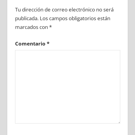
691930081
»
691930082
»
691930083
»
Tu dirección de correo electrónico no será
691930084
»
691930085
»
691930086
»
publicada.
Los campos obligatorios están
691930087
»
691930088
»
691930089
»
marcados con
*
691930090
»
691930091
»
691930092
»
691930093
»
691930094
»
691930095
»
Comentario
*
691930096
»
691930097
»
691930098
»
691930099
»
691930100
»
691930101
»
691930102
»
691930103
»
691930104
»
691930105
»
691930106
»
691930107
»
691930108
»
691930109
»
691930110
»
691930111
»
691930112
»
691930113
»
691930114
»
691930115
»
691930116
»
691930117
»
691930118
»
691930119
»
691930120
»
691930121
»
691930122
»
691930123
»
691930124
»
691930125
»
691930126
»
691930127
»
691930128
»