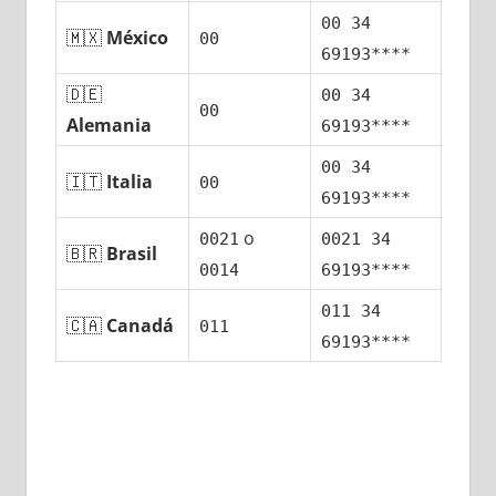
00 34
🇲🇽
México
00
69193****
🇩🇪
00 34
00
Alemania
69193****
00 34
🇮🇹
Italia
00
69193****
ο
0021
0021 34
🇧🇷
Brasil
0014
69193****
011 34
🇨🇦
Canadá
011
69193****