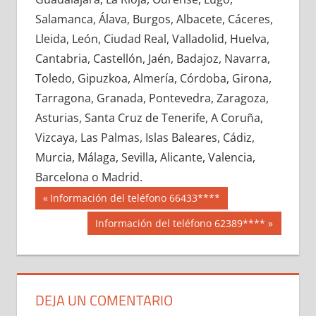
691930033
»
691930034
»
691930035
»
Salamanca, Álava, Burgos, Albacete, Cáceres,
691930036
»
691930037
»
691930038
»
Lleida, León, Ciudad Real, Valladolid, Huelva,
691930039
»
691930040
»
691930041
»
Cantabria, Castellón, Jaén, Badajoz, Navarra,
691930042
»
691930043
»
691930044
»
Toledo, Gipuzkoa, Almería, Córdoba, Girona,
691930045
»
691930046
»
691930047
»
Tarragona, Granada, Pontevedra, Zaragoza,
691930048
»
691930049
»
691930050
»
Asturias, Santa Cruz de Tenerife, A Coruña,
691930051
»
691930052
»
691930053
»
Vizcaya, Las Palmas, Islas Baleares, Cádiz,
691930054
»
691930055
»
691930056
»
Murcia, Málaga, Sevilla, Alicante, Valencia,
691930057
»
691930058
»
691930059
»
Barcelona o Madrid.
691930060
»
691930061
»
691930062
»
Navegación
69193
Entrada
Información del teléfono 66433****
691930063
»
691930064
»
691930065
»
anterior:
de
Siguiente
Información del teléfono 62389****
691930066
»
691930067
»
691930068
»
entrada:
entradas
691930069
»
691930070
»
691930071
»
691930072
»
691930073
»
691930074
»
691930075
»
691930076
»
691930077
»
DEJA UN COMENTARIO
691930078
»
691930079
»
691930080
»