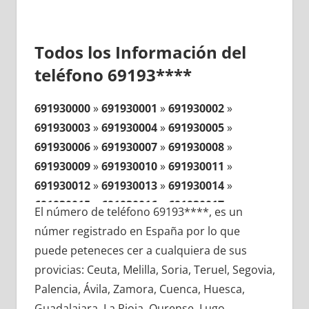
Todos los Información del
teléfono 69193****
691930000
»
691930001
»
691930002
»
691930003
»
691930004
»
691930005
»
691930006
»
691930007
»
691930008
»
691930009
»
691930010
»
691930011
»
691930012
»
691930013
»
691930014
»
691930015
»
691930016
»
691930017
»
El número de teléfono 69193****, es un
691930018
»
691930019
»
691930020
»
númer registrado en España por lo que
691930021
»
691930022
»
691930023
»
puede peteneces cer a cualquiera de sus
691930024
»
691930025
»
691930026
»
provicias: Ceuta, Melilla, Soria, Teruel, Segovia,
691930027
»
691930028
»
691930029
»
Palencia, Ávila, Zamora, Cuenca, Huesca,
691930030
»
691930031
»
691930032
»
Guadalajara, La Rioja, Ourense, Lugo,