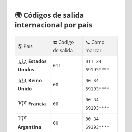
🌍
Códigos dе salida
internacional pοr país
☎️ Código
📞 Cómo
🌎 País
dе salida
marcar
🇺🇸
Estados
011 34
011
Unidos
69193****
🇬🇧
Reino
00 34
00
Unido
69193****
00 34
🇫🇷
Francia
00
69193****
🇦🇷
00 34
00
Argentina
69193****