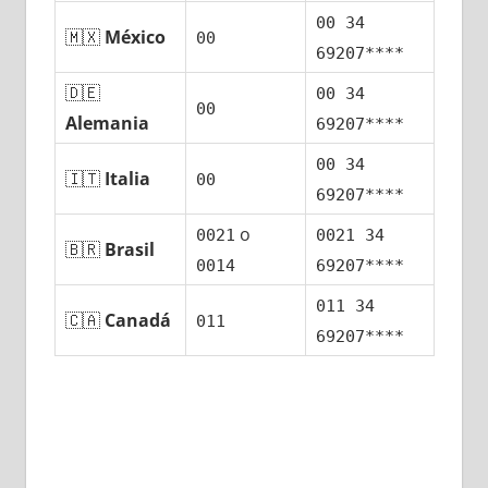
00 34
🇲🇽
México
00
69207****
🇩🇪
00 34
00
Alemania
69207****
00 34
🇮🇹
Italia
00
69207****
ο
0021
0021 34
🇧🇷
Brasil
0014
69207****
011 34
🇨🇦
Canadá
011
69207****