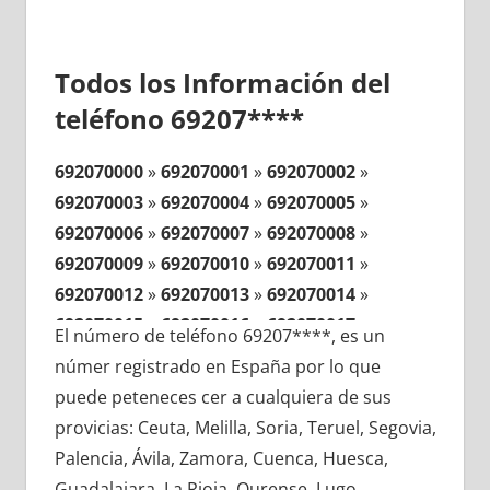
Todos los Información del
teléfono 69207****
692070000
»
692070001
»
692070002
»
692070003
»
692070004
»
692070005
»
692070006
»
692070007
»
692070008
»
692070009
»
692070010
»
692070011
»
692070012
»
692070013
»
692070014
»
692070015
»
692070016
»
692070017
»
El número de teléfono 69207****, es un
692070018
»
692070019
»
692070020
»
númer registrado en España por lo que
692070021
»
692070022
»
692070023
»
puede peteneces cer a cualquiera de sus
692070024
»
692070025
»
692070026
»
provicias: Ceuta, Melilla, Soria, Teruel, Segovia,
692070027
»
692070028
»
692070029
»
Palencia, Ávila, Zamora, Cuenca, Huesca,
692070030
»
692070031
»
692070032
»
Guadalajara, La Rioja, Ourense, Lugo,