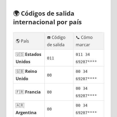
🌍
Códigos dе salida
internacional pοr país
☎️ Código
📞 Cómo
🌎 País
dе salida
marcar
🇺🇸
Estados
011 34
011
Unidos
69207****
🇬🇧
Reino
00 34
00
Unido
69207****
00 34
🇫🇷
Francia
00
69207****
🇦🇷
00 34
00
Argentina
69207****