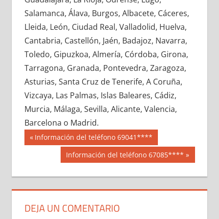
692070033
»
692070034
»
692070035
»
Salamanca, Álava, Burgos, Albacete, Cáceres,
692070036
»
692070037
»
692070038
»
Lleida, León, Ciudad Real, Valladolid, Huelva,
692070039
»
692070040
»
692070041
»
Cantabria, Castellón, Jaén, Badajoz, Navarra,
692070042
»
692070043
»
692070044
»
Toledo, Gipuzkoa, Almería, Córdoba, Girona,
692070045
»
692070046
»
692070047
»
Tarragona, Granada, Pontevedra, Zaragoza,
692070048
»
692070049
»
692070050
»
Asturias, Santa Cruz de Tenerife, A Coruña,
692070051
»
692070052
»
692070053
»
Vizcaya, Las Palmas, Islas Baleares, Cádiz,
692070054
»
692070055
»
692070056
»
Murcia, Málaga, Sevilla, Alicante, Valencia,
692070057
»
692070058
»
692070059
»
Barcelona o Madrid.
692070060
»
692070061
»
692070062
»
Navegación
69207
Entrada
Información del teléfono 69041****
692070063
»
692070064
»
692070065
»
anterior:
de
Siguiente
Información del teléfono 67085****
692070066
»
692070067
»
692070068
»
entrada:
entradas
692070069
»
692070070
»
692070071
»
692070072
»
692070073
»
692070074
»
692070075
»
692070076
»
692070077
»
DEJA UN COMENTARIO
692070078
»
692070079
»
692070080
»