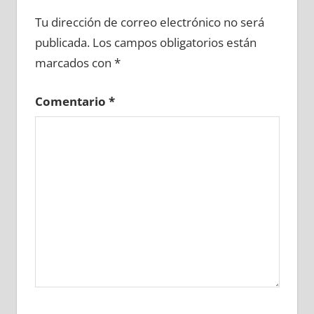
692070081
»
692070082
»
692070083
»
Tu dirección de correo electrónico no será
692070084
»
692070085
»
692070086
»
publicada.
Los campos obligatorios están
692070087
»
692070088
»
692070089
»
marcados con
*
692070090
»
692070091
»
692070092
»
692070093
»
692070094
»
692070095
»
Comentario
*
692070096
»
692070097
»
692070098
»
692070099
»
692070100
»
692070101
»
692070102
»
692070103
»
692070104
»
692070105
»
692070106
»
692070107
»
692070108
»
692070109
»
692070110
»
692070111
»
692070112
»
692070113
»
692070114
»
692070115
»
692070116
»
692070117
»
692070118
»
692070119
»
692070120
»
692070121
»
692070122
»
692070123
»
692070124
»
692070125
»
692070126
»
692070127
»
692070128
»