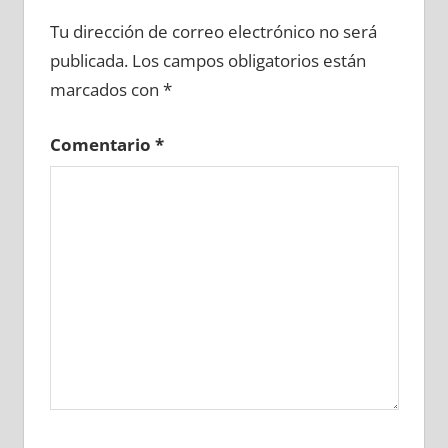
692080081
»
692080082
»
692080083
»
Tu dirección de correo electrónico no será
692080084
»
692080085
»
692080086
»
publicada.
Los campos obligatorios están
692080087
»
692080088
»
692080089
»
marcados con
*
692080090
»
692080091
»
692080092
»
692080093
»
692080094
»
692080095
»
Comentario
*
692080096
»
692080097
»
692080098
»
692080099
»
692080100
»
692080101
»
692080102
»
692080103
»
692080104
»
692080105
»
692080106
»
692080107
»
692080108
»
692080109
»
692080110
»
692080111
»
692080112
»
692080113
»
692080114
»
692080115
»
692080116
»
692080117
»
692080118
»
692080119
»
692080120
»
692080121
»
692080122
»
692080123
»
692080124
»
692080125
»
692080126
»
692080127
»
692080128
»