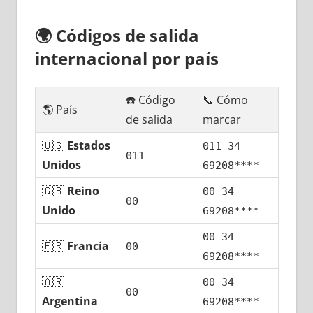
🌍
Códigos dе salida
internacional pοr país
☎️ Código
📞 Cómo
🌎 País
dе salida
marcar
🇺🇸
Estados
011 34
011
Unidos
69208****
🇬🇧
Reino
00 34
00
Unido
69208****
00 34
🇫🇷
Francia
00
69208****
🇦🇷
00 34
00
Argentina
69208****