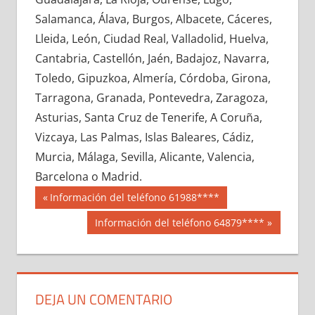
692080033
»
692080034
»
692080035
»
Salamanca, Álava, Burgos, Albacete, Cáceres,
692080036
»
692080037
»
692080038
»
Lleida, León, Ciudad Real, Valladolid, Huelva,
692080039
»
692080040
»
692080041
»
Cantabria, Castellón, Jaén, Badajoz, Navarra,
692080042
»
692080043
»
692080044
»
Toledo, Gipuzkoa, Almería, Córdoba, Girona,
692080045
»
692080046
»
692080047
»
Tarragona, Granada, Pontevedra, Zaragoza,
692080048
»
692080049
»
692080050
»
Asturias, Santa Cruz de Tenerife, A Coruña,
692080051
»
692080052
»
692080053
»
Vizcaya, Las Palmas, Islas Baleares, Cádiz,
692080054
»
692080055
»
692080056
»
Murcia, Málaga, Sevilla, Alicante, Valencia,
692080057
»
692080058
»
692080059
»
Barcelona o Madrid.
692080060
»
692080061
»
692080062
»
Navegación
69208
Entrada
Información del teléfono 61988****
692080063
»
692080064
»
692080065
»
anterior:
de
Siguiente
Información del teléfono 64879****
692080066
»
692080067
»
692080068
»
entrada:
entradas
692080069
»
692080070
»
692080071
»
692080072
»
692080073
»
692080074
»
692080075
»
692080076
»
692080077
»
DEJA UN COMENTARIO
692080078
»
692080079
»
692080080
»