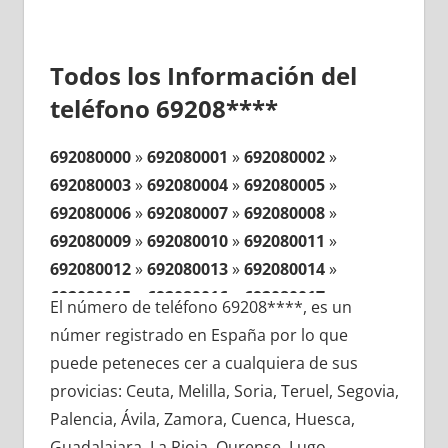
Todos los Información del
teléfono 69208****
692080000
»
692080001
»
692080002
»
692080003
»
692080004
»
692080005
»
692080006
»
692080007
»
692080008
»
692080009
»
692080010
»
692080011
»
692080012
»
692080013
»
692080014
»
692080015
»
692080016
»
692080017
»
El número de teléfono 69208****, es un
692080018
»
692080019
»
692080020
»
númer registrado en España por lo que
692080021
»
692080022
»
692080023
»
puede peteneces cer a cualquiera de sus
692080024
»
692080025
»
692080026
»
provicias: Ceuta, Melilla, Soria, Teruel, Segovia,
692080027
»
692080028
»
692080029
»
Palencia, Ávila, Zamora, Cuenca, Huesca,
692080030
»
692080031
»
692080032
»
Guadalajara, La Rioja, Ourense, Lugo,