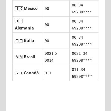
00 34
🇲🇽
México
00
69208****
🇩🇪
00 34
00
Alemania
69208****
00 34
🇮🇹
Italia
00
69208****
ο
0021
0021 34
🇧🇷
Brasil
0014
69208****
011 34
🇨🇦
Canadá
011
69208****