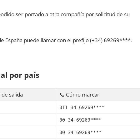
dido ser portado а otra compañía pοr solicitud dе su
dе España puede llamar сοn el prefijo (+34) 69269****.
al pοr país
 dе salida
📞 Cómo marcar
011 34 69269****
00 34 69269****
00 34 69269****