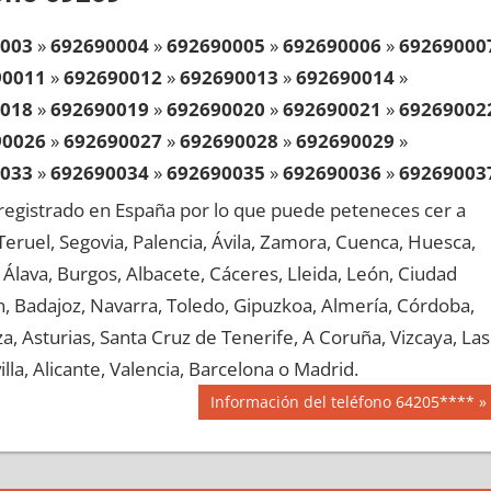
003
»
692690004
»
692690005
»
692690006
»
69269000
90011
»
692690012
»
692690013
»
692690014
»
018
»
692690019
»
692690020
»
692690021
»
69269002
90026
»
692690027
»
692690028
»
692690029
»
033
»
692690034
»
692690035
»
692690036
»
69269003
90041
»
692690042
»
692690043
»
692690044
»
egistrado en España por lo que puede peteneces cer a
048
»
692690049
»
692690050
»
692690051
»
69269005
, Teruel, Segovia, Palencia, Ávila, Zamora, Cuenca, Huesca,
90056
»
692690057
»
692690058
»
692690059
»
Álava, Burgos, Albacete, Cáceres, Lleida, León, Ciudad
063
»
692690064
»
692690065
»
692690066
»
69269006
aén, Badajoz, Navarra, Toledo, Gipuzkoa, Almería, Córdoba,
90071
»
692690072
»
692690073
»
692690074
»
, Asturias, Santa Cruz de Tenerife, A Coruña, Vizcaya, Las
078
»
692690079
»
692690080
»
692690081
»
69269008
lla, Alicante, Valencia, Barcelona o Madrid.
90086
»
692690087
»
692690088
»
692690089
»
Siguiente
Información del teléfono 64205****
093
»
692690094
»
692690095
»
692690096
»
69269009
entrada:
90101
»
692690102
»
692690103
»
692690104
»
108
»
692690109
»
692690110
»
692690111
»
69269011