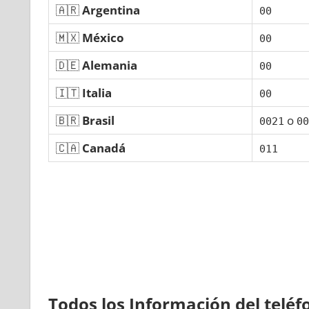
🇦🇷
Argentina
00
🇲🇽
México
00
🇩🇪
Alemania
00
🇮🇹
Italia
00
🇧🇷
Brasil
ο
0021
00
🇨🇦
Canadá
011
Todos los Información del telé