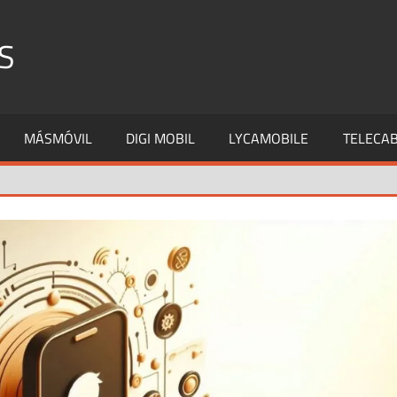
S
MÁSMÓVIL
DIGI MOBIL
LYCAMOBILE
TELECAB