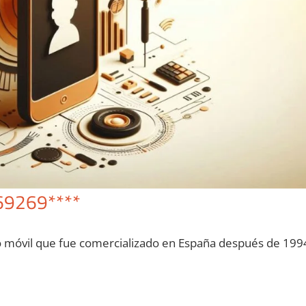
69269****
o móvil quе fue comercializado en España después dе 199