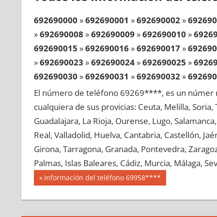
692690000
»
692690001
»
692690002
»
692690
»
692690008
»
692690009
»
692690010
»
6926
692690015
»
692690016
»
692690017
»
692690
»
692690023
»
692690024
»
692690025
»
6926
692690030
»
692690031
»
692690032
»
692690
»
692690038
»
692690039
»
692690040
»
6926
El número de teléfono 69269****, es un númer r
692690045
»
692690046
»
692690047
»
692690
cualquiera de sus provicias: Ceuta, Melilla, Soria
»
692690053
»
692690054
»
692690055
»
6926
Guadalajara, La Rioja, Ourense, Lugo, Salamanca, 
692690060
»
692690061
»
692690062
»
692690
Real, Valladolid, Huelva, Cantabria, Castellón, J
»
692690068
»
692690069
»
692690070
»
6926
Girona, Tarragona, Granada, Pontevedra, Zaragoza
692690075
»
692690076
»
692690077
»
692690
Palmas, Islas Baleares, Cádiz, Murcia, Málaga, Sevi
»
692690083
»
692690084
»
692690085
»
6926
Navegación
69269
Entrada
Información del teléfono 69958****
692690090
»
692690091
»
692690092
»
692690
anterior:
de
»
692690098
»
692690099
»
692690100
»
6926
entradas
692690105
»
692690106
»
692690107
»
692690