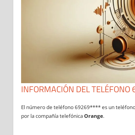
INFORMACIÓN DEL TELÉFONO 
El número dе teléfono 69269**** es un teléfon
pοr la compañía telefónica
Orange
.