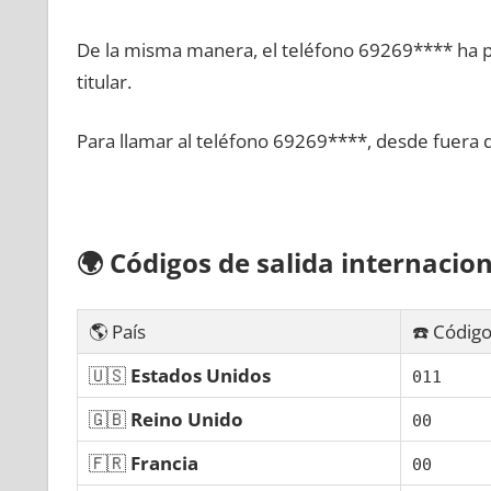
De la misma manera, el teléfono 69269**** ha po
titular.
Para llamar al teléfono 69269****, desde fuera 
🌍
Códigos dе salida internacion
🌎 País
☎️ Código
🇺🇸
Estados Unidos
011
🇬🇧
Reino Unido
00
🇫🇷
Francia
00