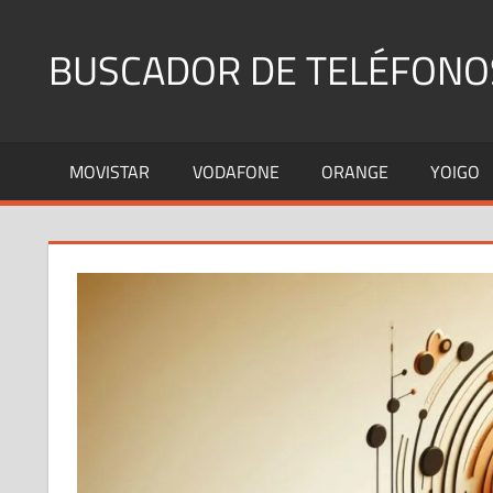
Saltar
al
BUSCADOR DE TELÉFONO
contenido
Identifica
Números
MOVISTAR
VODAFONE
ORANGE
YOIGO
Fijos
y
Móviles