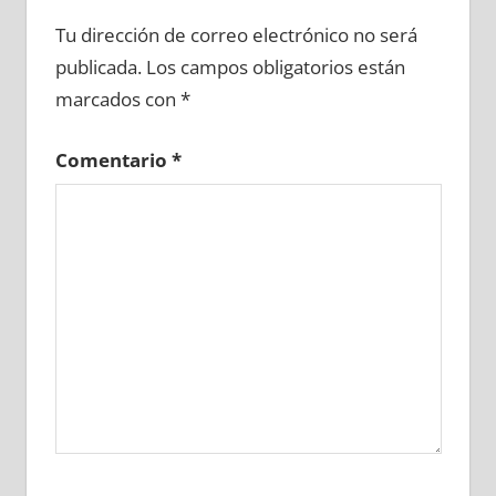
692800081
»
692800082
»
692800083
»
Tu dirección de correo electrónico no será
692800084
»
692800085
»
692800086
»
publicada.
Los campos obligatorios están
692800087
»
692800088
»
692800089
»
marcados con
*
692800090
»
692800091
»
692800092
»
692800093
»
692800094
»
692800095
»
Comentario
*
692800096
»
692800097
»
692800098
»
692800099
»
692800100
»
692800101
»
692800102
»
692800103
»
692800104
»
692800105
»
692800106
»
692800107
»
692800108
»
692800109
»
692800110
»
692800111
»
692800112
»
692800113
»
692800114
»
692800115
»
692800116
»
692800117
»
692800118
»
692800119
»
692800120
»
692800121
»
692800122
»
692800123
»
692800124
»
692800125
»
692800126
»
692800127
»
692800128
»