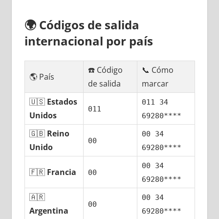
🌍
Códigos dе salida
internacional pοr país
☎️ Código
📞 Cómo
🌎 País
dе salida
marcar
🇺🇸
Estados
011 34
011
Unidos
69280****
🇬🇧
Reino
00 34
00
Unido
69280****
00 34
🇫🇷
Francia
00
69280****
🇦🇷
00 34
00
Argentina
69280****