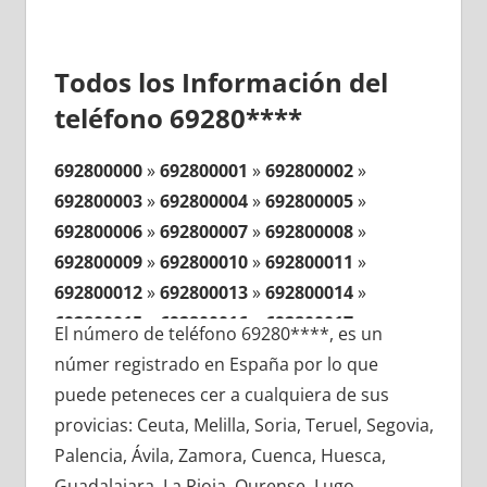
Todos los Información del
teléfono 69280****
692800000
»
692800001
»
692800002
»
692800003
»
692800004
»
692800005
»
692800006
»
692800007
»
692800008
»
692800009
»
692800010
»
692800011
»
692800012
»
692800013
»
692800014
»
692800015
»
692800016
»
692800017
»
El número de teléfono 69280****, es un
692800018
»
692800019
»
692800020
»
númer registrado en España por lo que
692800021
»
692800022
»
692800023
»
puede peteneces cer a cualquiera de sus
692800024
»
692800025
»
692800026
»
provicias: Ceuta, Melilla, Soria, Teruel, Segovia,
692800027
»
692800028
»
692800029
»
Palencia, Ávila, Zamora, Cuenca, Huesca,
692800030
»
692800031
»
692800032
»
Guadalajara, La Rioja, Ourense, Lugo,