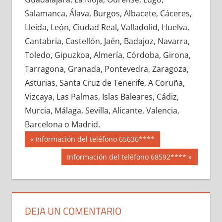
692800033
»
692800034
»
692800035
»
Salamanca, Álava, Burgos, Albacete, Cáceres,
692800036
»
692800037
»
692800038
»
Lleida, León, Ciudad Real, Valladolid, Huelva,
692800039
»
692800040
»
692800041
»
Cantabria, Castellón, Jaén, Badajoz, Navarra,
692800042
»
692800043
»
692800044
»
Toledo, Gipuzkoa, Almería, Córdoba, Girona,
692800045
»
692800046
»
692800047
»
Tarragona, Granada, Pontevedra, Zaragoza,
692800048
»
692800049
»
692800050
»
Asturias, Santa Cruz de Tenerife, A Coruña,
692800051
»
692800052
»
692800053
»
Vizcaya, Las Palmas, Islas Baleares, Cádiz,
692800054
»
692800055
»
692800056
»
Murcia, Málaga, Sevilla, Alicante, Valencia,
692800057
»
692800058
»
692800059
»
Barcelona o Madrid.
692800060
»
692800061
»
692800062
»
Navegación
69280
Entrada
Información del teléfono 65636****
692800063
»
692800064
»
692800065
»
anterior:
de
Siguiente
Información del teléfono 68592****
692800066
»
692800067
»
692800068
»
entrada:
entradas
692800069
»
692800070
»
692800071
»
692800072
»
692800073
»
692800074
»
692800075
»
692800076
»
692800077
»
DEJA UN COMENTARIO
692800078
»
692800079
»
692800080
»