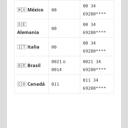
00 34
🇲🇽
México
00
69280****
🇩🇪
00 34
00
Alemania
69280****
00 34
🇮🇹
Italia
00
69280****
ο
0021
0021 34
🇧🇷
Brasil
0014
69280****
011 34
🇨🇦
Canadá
011
69280****