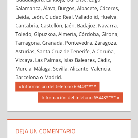
692810033
»
692810034
»
692810035
»
Salamanca, Álava, Burgos, Albacete, Cáceres,
692810036
»
692810037
»
692810038
»
Lleida, León, Ciudad Real, Valladolid, Huelva,
692810039
»
692810040
»
692810041
»
Cantabria, Castellón, Jaén, Badajoz, Navarra,
692810042
»
692810043
»
692810044
»
Toledo, Gipuzkoa, Almería, Córdoba, Girona,
692810045
»
692810046
»
692810047
»
Tarragona, Granada, Pontevedra, Zaragoza,
692810048
»
692810049
»
692810050
»
Asturias, Santa Cruz de Tenerife, A Coruña,
692810051
»
692810052
»
692810053
»
Vizcaya, Las Palmas, Islas Baleares, Cádiz,
692810054
»
692810055
»
692810056
»
Murcia, Málaga, Sevilla, Alicante, Valencia,
692810057
»
692810058
»
692810059
»
Barcelona o Madrid.
692810060
»
692810061
»
692810062
»
Navegación
69281
Entrada
Información del teléfono 69443****
692810063
»
692810064
»
692810065
»
anterior:
de
Siguiente
Información del teléfono 65443****
692810066
»
692810067
»
692810068
»
entrada:
entradas
692810069
»
692810070
»
692810071
»
692810072
»
692810073
»
692810074
»
692810075
»
692810076
»
692810077
»
DEJA UN COMENTARIO
692810078
»
692810079
»
692810080
»