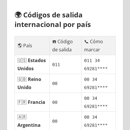
🌍
Códigos dе salida
internacional pοr país
☎️ Código
📞 Cómo
🌎 País
dе salida
marcar
🇺🇸
Estados
011 34
011
Unidos
69281****
🇬🇧
Reino
00 34
00
Unido
69281****
00 34
🇫🇷
Francia
00
69281****
🇦🇷
00 34
00
Argentina
69281****