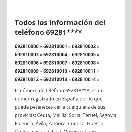
Todos los Información del
teléfono 69281****
692810000
»
692810001
»
692810002
»
692810003
»
692810004
»
692810005
»
692810006
»
692810007
»
692810008
»
692810009
»
692810010
»
692810011
»
692810012
»
692810013
»
692810014
»
692810015
»
692810016
»
692810017
»
El número de teléfono 69281****, es un
692810018
»
692810019
»
692810020
»
númer registrado en España por lo que
692810021
»
692810022
»
692810023
»
puede peteneces cer a cualquiera de sus
692810024
»
692810025
»
692810026
»
provicias: Ceuta, Melilla, Soria, Teruel, Segovia,
692810027
»
692810028
»
692810029
»
Palencia, Ávila, Zamora, Cuenca, Huesca,
692810030
»
692810031
»
692810032
»
Guadalajara, La Rioja, Ourense, Lugo,