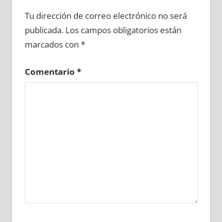
692810081
»
692810082
»
692810083
»
Tu dirección de correo electrónico no será
692810084
»
692810085
»
692810086
»
publicada.
Los campos obligatorios están
692810087
»
692810088
»
692810089
»
marcados con
*
692810090
»
692810091
»
692810092
»
692810093
»
692810094
»
692810095
»
Comentario
*
692810096
»
692810097
»
692810098
»
692810099
»
692810100
»
692810101
»
692810102
»
692810103
»
692810104
»
692810105
»
692810106
»
692810107
»
692810108
»
692810109
»
692810110
»
692810111
»
692810112
»
692810113
»
692810114
»
692810115
»
692810116
»
692810117
»
692810118
»
692810119
»
692810120
»
692810121
»
692810122
»
692810123
»
692810124
»
692810125
»
692810126
»
692810127
»
692810128
»