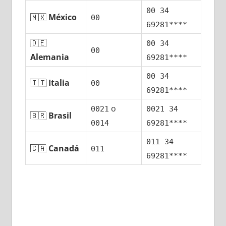
00 34
🇲🇽
México
00
69281****
🇩🇪
00 34
00
Alemania
69281****
00 34
🇮🇹
Italia
00
69281****
ο
0021
0021 34
🇧🇷
Brasil
0014
69281****
011 34
🇨🇦
Canadá
011
69281****