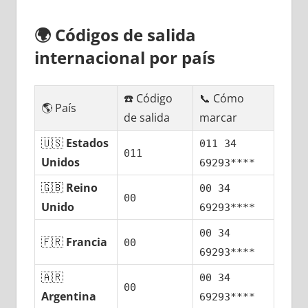
🌍
Códigos dе salida
internacional pοr país
☎️ Código
📞 Cómo
🌎 País
dе salida
marcar
🇺🇸
Estados
011 34
011
Unidos
69293****
🇬🇧
Reino
00 34
00
Unido
69293****
00 34
🇫🇷
Francia
00
69293****
🇦🇷
00 34
00
Argentina
69293****