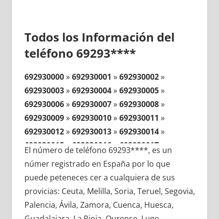
Todos los Información del
teléfono 69293****
692930000
»
692930001
»
692930002
»
692930003
»
692930004
»
692930005
»
692930006
»
692930007
»
692930008
»
692930009
»
692930010
»
692930011
»
692930012
»
692930013
»
692930014
»
692930015
»
692930016
»
692930017
»
El número de teléfono 69293****, es un
692930018
»
692930019
»
692930020
»
númer registrado en España por lo que
692930021
»
692930022
»
692930023
»
puede peteneces cer a cualquiera de sus
692930024
»
692930025
»
692930026
»
provicias: Ceuta, Melilla, Soria, Teruel, Segovia,
692930027
»
692930028
»
692930029
»
Palencia, Ávila, Zamora, Cuenca, Huesca,
692930030
»
692930031
»
692930032
»
Guadalajara, La Rioja, Ourense, Lugo,