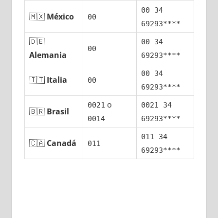
00 34
🇲🇽
México
00
69293****
🇩🇪
00 34
00
Alemania
69293****
00 34
🇮🇹
Italia
00
69293****
ο
0021
0021 34
🇧🇷
Brasil
0014
69293****
011 34
🇨🇦
Canadá
011
69293****