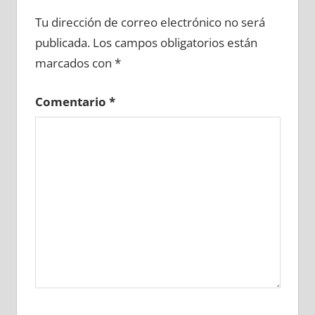
692930081
»
692930082
»
692930083
»
Tu dirección de correo electrónico no será
692930084
»
692930085
»
692930086
»
publicada.
Los campos obligatorios están
692930087
»
692930088
»
692930089
»
marcados con
*
692930090
»
692930091
»
692930092
»
692930093
»
692930094
»
692930095
»
Comentario
*
692930096
»
692930097
»
692930098
»
692930099
»
692930100
»
692930101
»
692930102
»
692930103
»
692930104
»
692930105
»
692930106
»
692930107
»
692930108
»
692930109
»
692930110
»
692930111
»
692930112
»
692930113
»
692930114
»
692930115
»
692930116
»
692930117
»
692930118
»
692930119
»
692930120
»
692930121
»
692930122
»
692930123
»
692930124
»
692930125
»
692930126
»
692930127
»
692930128
»