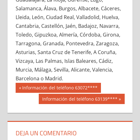
692930033
»
692930034
»
692930035
»
Salamanca, Álava, Burgos, Albacete, Cáceres,
692930036
»
692930037
»
692930038
»
Lleida, León, Ciudad Real, Valladolid, Huelva,
692930039
»
692930040
»
692930041
»
Cantabria, Castellón, Jaén, Badajoz, Navarra,
692930042
»
692930043
»
692930044
»
Toledo, Gipuzkoa, Almería, Córdoba, Girona,
692930045
»
692930046
»
692930047
»
Tarragona, Granada, Pontevedra, Zaragoza,
692930048
»
692930049
»
692930050
»
Asturias, Santa Cruz de Tenerife, A Coruña,
692930051
»
692930052
»
692930053
»
Vizcaya, Las Palmas, Islas Baleares, Cádiz,
692930054
»
692930055
»
692930056
»
Murcia, Málaga, Sevilla, Alicante, Valencia,
692930057
»
692930058
»
692930059
»
Barcelona o Madrid.
692930060
»
692930061
»
692930062
»
Navegación
69293
Entrada
Información del teléfono 63072****
692930063
»
692930064
»
692930065
»
anterior:
de
Siguiente
Información del teléfono 63139****
692930066
»
692930067
»
692930068
»
entrada:
entradas
692930069
»
692930070
»
692930071
»
692930072
»
692930073
»
692930074
»
692930075
»
692930076
»
692930077
»
DEJA UN COMENTARIO
692930078
»
692930079
»
692930080
»