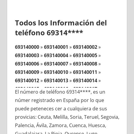
Todos los Información del
teléfono 69314****
693140000
»
693140001
»
693140002
»
693140003
»
693140004
»
693140005
»
693140006
»
693140007
»
693140008
»
693140009
»
693140010
»
693140011
»
693140012
»
693140013
»
693140014
»
693140015
»
693140016
»
693140017
»
El número de teléfono 69314****, es un
693140018
»
693140019
»
693140020
»
númer registrado en España por lo que
693140021
»
693140022
»
693140023
»
puede peteneces cer a cualquiera de sus
693140024
»
693140025
»
693140026
»
provicias: Ceuta, Melilla, Soria, Teruel, Segovia,
693140027
»
693140028
»
693140029
»
Palencia, Ávila, Zamora, Cuenca, Huesca,
693140030
»
693140031
»
693140032
»
Guadalajara, La Rioja, Ourense, Lugo,