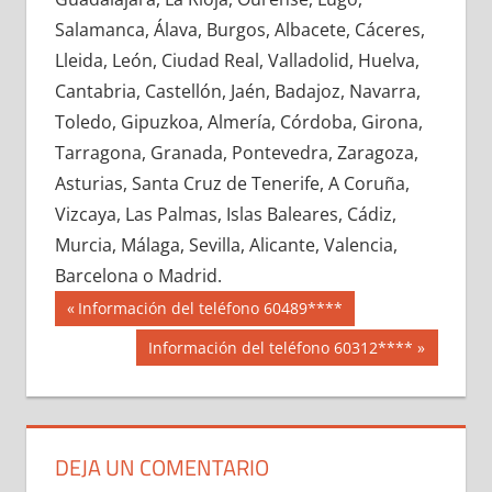
693140033
»
693140034
»
693140035
»
Salamanca, Álava, Burgos, Albacete, Cáceres,
693140036
»
693140037
»
693140038
»
Lleida, León, Ciudad Real, Valladolid, Huelva,
693140039
»
693140040
»
693140041
»
Cantabria, Castellón, Jaén, Badajoz, Navarra,
693140042
»
693140043
»
693140044
»
Toledo, Gipuzkoa, Almería, Córdoba, Girona,
693140045
»
693140046
»
693140047
»
Tarragona, Granada, Pontevedra, Zaragoza,
693140048
»
693140049
»
693140050
»
Asturias, Santa Cruz de Tenerife, A Coruña,
693140051
»
693140052
»
693140053
»
Vizcaya, Las Palmas, Islas Baleares, Cádiz,
693140054
»
693140055
»
693140056
»
Murcia, Málaga, Sevilla, Alicante, Valencia,
693140057
»
693140058
»
693140059
»
Barcelona o Madrid.
693140060
»
693140061
»
693140062
»
Navegación
69314
Entrada
Información del teléfono 60489****
693140063
»
693140064
»
693140065
»
anterior:
de
Siguiente
Información del teléfono 60312****
693140066
»
693140067
»
693140068
»
entrada:
entradas
693140069
»
693140070
»
693140071
»
693140072
»
693140073
»
693140074
»
693140075
»
693140076
»
693140077
»
DEJA UN COMENTARIO
693140078
»
693140079
»
693140080
»