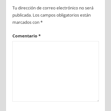
693140081
»
693140082
»
693140083
»
Tu dirección de correo electrónico no será
693140084
»
693140085
»
693140086
»
publicada.
Los campos obligatorios están
693140087
»
693140088
»
693140089
»
marcados con
*
693140090
»
693140091
»
693140092
»
693140093
»
693140094
»
693140095
»
Comentario
*
693140096
»
693140097
»
693140098
»
693140099
»
693140100
»
693140101
»
693140102
»
693140103
»
693140104
»
693140105
»
693140106
»
693140107
»
693140108
»
693140109
»
693140110
»
693140111
»
693140112
»
693140113
»
693140114
»
693140115
»
693140116
»
693140117
»
693140118
»
693140119
»
693140120
»
693140121
»
693140122
»
693140123
»
693140124
»
693140125
»
693140126
»
693140127
»
693140128
»