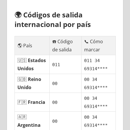
🌍
Códigos dе salida
internacional pοr país
☎️ Código
📞 Cómo
🌎 País
dе salida
marcar
🇺🇸
Estados
011 34
011
Unidos
69314****
🇬🇧
Reino
00 34
00
Unido
69314****
00 34
🇫🇷
Francia
00
69314****
🇦🇷
00 34
00
Argentina
69314****