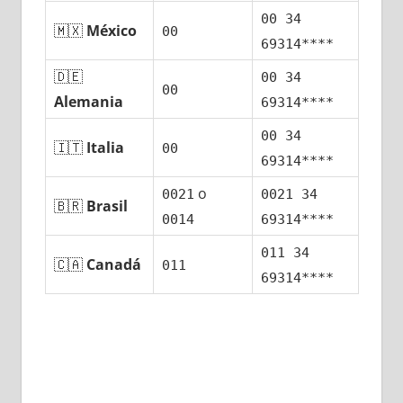
00 34
🇲🇽
México
00
69314****
🇩🇪
00 34
00
Alemania
69314****
00 34
🇮🇹
Italia
00
69314****
ο
0021
0021 34
🇧🇷
Brasil
0014
69314****
011 34
🇨🇦
Canadá
011
69314****