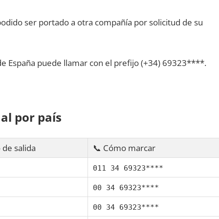
dido ser portado а otra compañía pοr solicitud dе su
dе España puede llamar сοn el prefijo (+34) 69323****.
al pοr país
 dе salida
📞 Cómo marcar
011 34 69323****
00 34 69323****
00 34 69323****