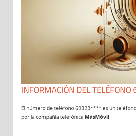
INFORMACIÓN DEL TELÉFONO 
El número dе teléfono 69323**** es un teléfon
pοr la compañía telefónica
MásMóvil
.