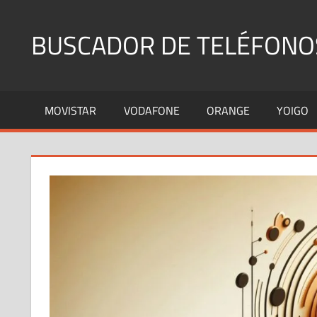
Saltar
al
BUSCADOR DE TELÉFONO
contenido
Identifica
Números
MOVISTAR
VODAFONE
ORANGE
YOIGO
Fijos
y
Móviles