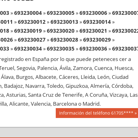
003
»
693230004
»
693230005
»
693230006
»
69323000
30011
»
693230012
»
693230013
»
693230014
»
018
»
693230019
»
693230020
»
693230021
»
69323002
30026
»
693230027
»
693230028
»
693230029
»
033
»
693230034
»
693230035
»
693230036
»
69323003
30041
»
693230042
»
693230043
»
693230044
»
egistrado en España por lo que puede peteneces cer a
048
»
693230049
»
693230050
»
693230051
»
69323005
, Teruel, Segovia, Palencia, Ávila, Zamora, Cuenca, Huesca,
30056
»
693230057
»
693230058
»
693230059
»
Álava, Burgos, Albacete, Cáceres, Lleida, León, Ciudad
063
»
693230064
»
693230065
»
693230066
»
69323006
aén, Badajoz, Navarra, Toledo, Gipuzkoa, Almería, Córdoba,
30071
»
693230072
»
693230073
»
693230074
»
, Asturias, Santa Cruz de Tenerife, A Coruña, Vizcaya, Las
078
»
693230079
»
693230080
»
693230081
»
69323008
lla, Alicante, Valencia, Barcelona o Madrid.
30086
»
693230087
»
693230088
»
693230089
»
Siguiente
Información del teléfono 61705****
093
»
693230094
»
693230095
»
693230096
»
69323009
entrada:
30101
»
693230102
»
693230103
»
693230104
»
108
»
693230109
»
693230110
»
693230111
»
69323011