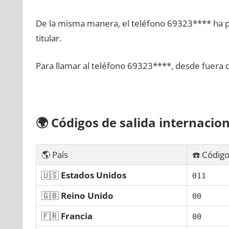
De la misma manera, el teléfono 69323**** ha po
titular.
Para llamar al teléfono 69323****, desde fuera 
🌍
Códigos dе salida internacion
🌎 País
☎️ Código
🇺🇸
Estados Unidos
011
🇬🇧
Reino Unido
00
🇫🇷
Francia
00