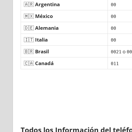
🇦🇷
Argentina
00
🇲🇽
México
00
🇩🇪
Alemania
00
🇮🇹
Italia
00
🇧🇷
Brasil
ο
0021
00
🇨🇦
Canadá
011
Todos los Información del telé