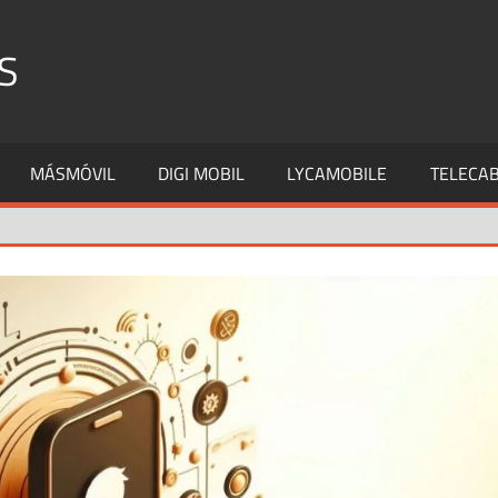
S
MÁSMÓVIL
DIGI MOBIL
LYCAMOBILE
TELECAB