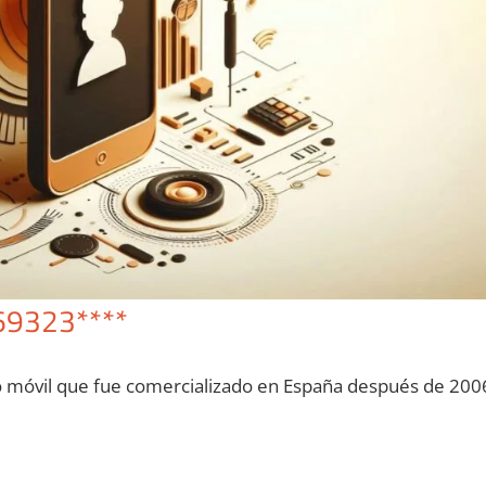
69323****
o móvil quе fue comercializado en España después dе 200