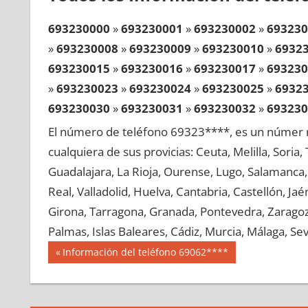
693230000
»
693230001
»
693230002
»
693230
»
693230008
»
693230009
»
693230010
»
6932
693230015
»
693230016
»
693230017
»
693230
»
693230023
»
693230024
»
693230025
»
6932
693230030
»
693230031
»
693230032
»
693230
»
693230038
»
693230039
»
693230040
»
6932
El número de teléfono 69323****, es un númer r
693230045
»
693230046
»
693230047
»
693230
cualquiera de sus provicias: Ceuta, Melilla, Soria
»
693230053
»
693230054
»
693230055
»
6932
Guadalajara, La Rioja, Ourense, Lugo, Salamanca, 
693230060
»
693230061
»
693230062
»
693230
Real, Valladolid, Huelva, Cantabria, Castellón, J
»
693230068
»
693230069
»
693230070
»
6932
Girona, Tarragona, Granada, Pontevedra, Zaragoza
693230075
»
693230076
»
693230077
»
693230
Palmas, Islas Baleares, Cádiz, Murcia, Málaga, Sevi
»
693230083
»
693230084
»
693230085
»
6932
Navegación
69323
Entrada
Información del teléfono 69062****
693230090
»
693230091
»
693230092
»
693230
anterior:
de
»
693230098
»
693230099
»
693230100
»
6932
entradas
693230105
»
693230106
»
693230107
»
693230